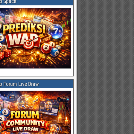
p Space
p Forum Live Draw