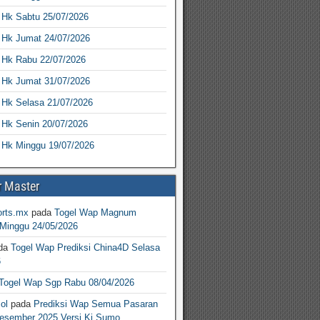
 Hk Sabtu 25/07/2026
 Hk Jumat 24/07/2026
 Hk Rabu 22/07/2026
 Hk Jumat 31/07/2026
 Hk Selasa 21/07/2026
 Hk Senin 20/07/2026
 Hk Minggu 19/07/2026
 Master
orts.mx
pada
Togel Wap Magnum
Minggu 24/05/2026
da
Togel Wap Prediksi China4D Selasa
6
Togel Wap Sgp Rabu 08/04/2026
ol
pada
Prediksi Wap Semua Pasaran
Desember 2025 Versi Ki Sumo