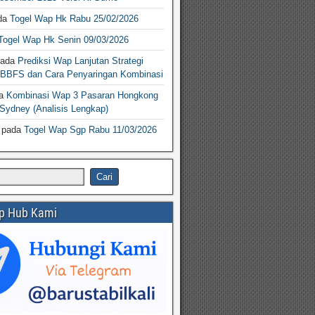
da
Togel Wap Hk Rabu 25/02/2026
Togel Wap Hk Senin 09/03/2026
ada
Prediksi Wap Lanjutan Strategi
BBFS dan Cara Penyaringan Kombinasi
a
Kombinasi Wap 3 Pasaran Hongkong
Sydney (Analisis Lengkap)
pada
Togel Wap Sgp Rabu 11/03/2026
p Hub Kami