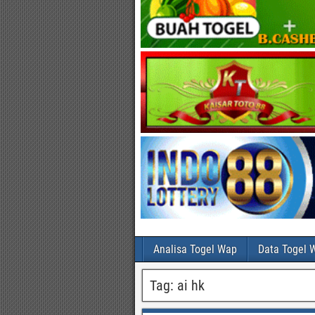
Analisa Togel Wap
Data Togel 
Tag:
ai hk