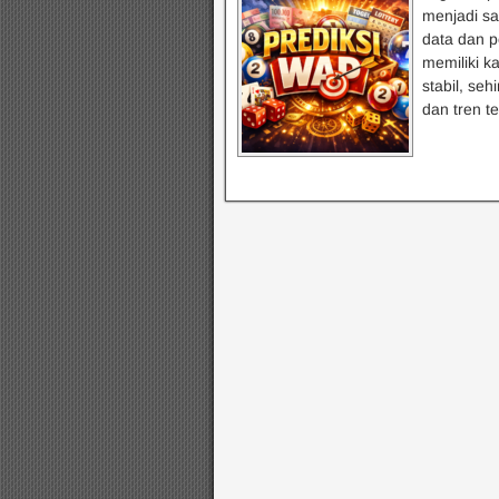
menjadi sa
data dan p
memiliki ka
stabil, seh
dan tren t