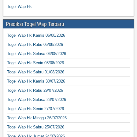
Togel Wap Hk
Prediksi Togel Wap Terbaru
Togel Wap Hk Kamis 06/08/2026
Togel Wap Hk Rabu 05/08/2026
Togel Wap Hk Selasa 04/08/2026
Togel Wap Hk Senin 03/08/2026
Togel Wap Hk Sabtu 01/08/2026
Togel Wap Hk Kamis 30/07/2026
Togel Wap Hk Rabu 29/07/2026
Togel Wap Hk Selasa 28/07/2026
Togel Wap Hk Senin 27/07/2026
Togel Wap Hk Minggu 26/07/2026
Togel Wap Hk Sabtu 25/07/2026
Togel Wap Hk Jumat 24/07/2026