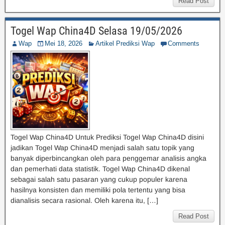
Read Post
Togel Wap China4D Selasa 19/05/2026
Wap
Mei 18, 2026
Artikel Prediksi Wap
Comments
Togel Wap China4D Untuk Prediksi Togel Wap China4D disini
jadikan Togel Wap China4D menjadi salah satu topik yang
banyak diperbincangkan oleh para penggemar analisis angka
dan pemerhati data statistik. Togel Wap China4D dikenal
sebagai salah satu pasaran yang cukup populer karena
hasilnya konsisten dan memiliki pola tertentu yang bisa
dianalisis secara rasional. Oleh karena itu, […]
Read Post