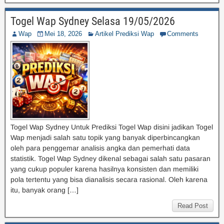
Togel Wap Sydney Selasa 19/05/2026
Wap
Mei 18, 2026
Artikel Prediksi Wap
Comments
Togel Wap Sydney Untuk Prediksi Togel Wap disini jadikan Togel
Wap menjadi salah satu topik yang banyak diperbincangkan
oleh para penggemar analisis angka dan pemerhati data
statistik. Togel Wap Sydney dikenal sebagai salah satu pasaran
yang cukup populer karena hasilnya konsisten dan memiliki
pola tertentu yang bisa dianalisis secara rasional. Oleh karena
itu, banyak orang […]
Read Post