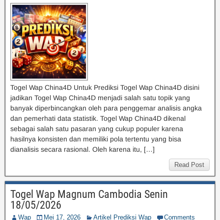
Togel Wap China4D Untuk Prediksi Togel Wap China4D disini
jadikan Togel Wap China4D menjadi salah satu topik yang
banyak diperbincangkan oleh para penggemar analisis angka
dan pemerhati data statistik. Togel Wap China4D dikenal
sebagai salah satu pasaran yang cukup populer karena
hasilnya konsisten dan memiliki pola tertentu yang bisa
dianalisis secara rasional. Oleh karena itu, […]
Read Post
Togel Wap Magnum Cambodia Senin
18/05/2026
Wap
Mei 17, 2026
Artikel Prediksi Wap
Comments