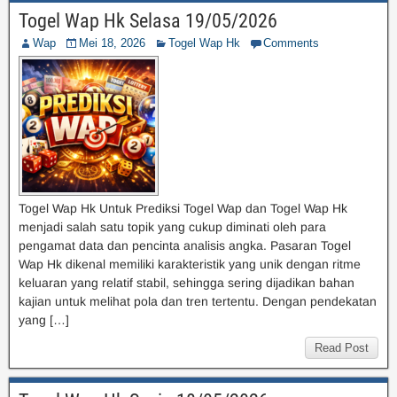
Togel Wap Hk Selasa 19/05/2026
Wap
Mei 18, 2026
Togel Wap Hk
Comments
Togel Wap Hk Untuk Prediksi Togel Wap dan Togel Wap Hk
menjadi salah satu topik yang cukup diminati oleh para
pengamat data dan pencinta analisis angka. Pasaran Togel
Wap Hk dikenal memiliki karakteristik yang unik dengan ritme
keluaran yang relatif stabil, sehingga sering dijadikan bahan
kajian untuk melihat pola dan tren tertentu. Dengan pendekatan
yang […]
Read Post