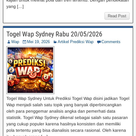
yang […]
Read Post
Togel Wap Sydney Rabu 20/05/2026
Wap
Mei 19, 2026
Artikel Prediksi Wap
Comments
Togel Wap Sydney Untuk Prediksi Togel Wap disini jadikan Togel
Wap menjadi salah satu topik yang banyak diperbincangkan
oleh para penggemar analisis angka dan pemerhati data
statistik. Togel Wap Sydney dikenal sebagai salah satu pasaran
yang cukup populer karena hasilnya konsisten dan memiliki
pola tertentu yang bisa dianalisis secara rasional. Oleh karena