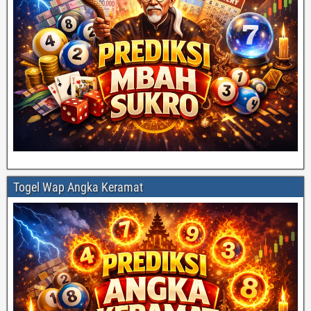
Togel Wap Angka Keramat