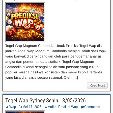
Togel Wap Magnum Cambodia Untuk Prediksi Togel Wap disini
jadikan Togel Wap Magnum Cambodia menjadi salah satu topik
yang banyak diperbincangkan oleh para penggemar analisis
angka dan pemerhati data statistik. Togel Wap Magnum
Cambodia dikenal sebagai salah satu pasaran yang cukup
populer karena hasilnya konsisten dan memiliki pola tertentu
yang bisa dianalisis secara rasional. Oleh […]
Read Post
Togel Wap Sydney Senin 18/05/2026
Wap
Mei 17, 2026
Artikel Prediksi Wap
Comments