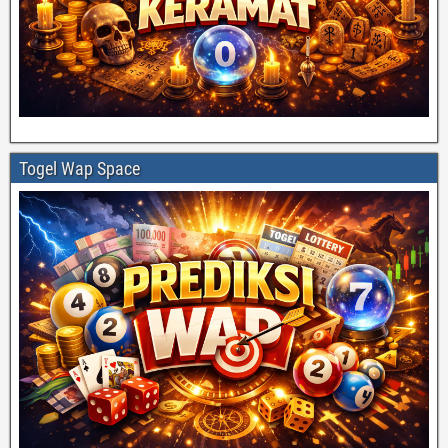
Togel Wap Space