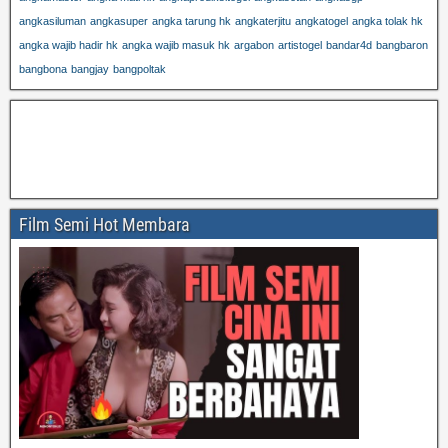
angkasiluman
angkasuper
angka tarung hk
angkaterjitu
angkatogel
angka tolak hk
angka wajib hadir hk
angka wajib masuk hk
argabon
artistogel
bandar4d
bangbaron
bangbona
bangjay
bangpoltak
Film Semi Hot Membara