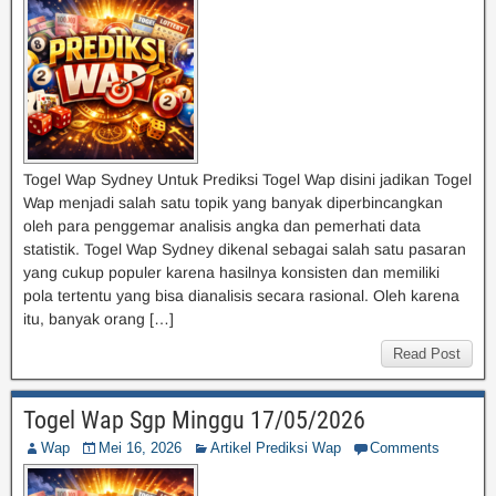
Togel Wap Sydney Untuk Prediksi Togel Wap disini jadikan Togel
Wap menjadi salah satu topik yang banyak diperbincangkan
oleh para penggemar analisis angka dan pemerhati data
statistik. Togel Wap Sydney dikenal sebagai salah satu pasaran
yang cukup populer karena hasilnya konsisten dan memiliki
pola tertentu yang bisa dianalisis secara rasional. Oleh karena
itu, banyak orang […]
Read Post
Togel Wap Sgp Minggu 17/05/2026
Wap
Mei 16, 2026
Artikel Prediksi Wap
Comments