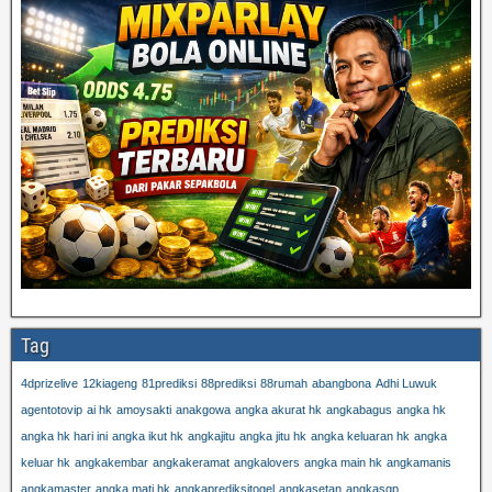
Tag
4dprizelive
12kiageng
81prediksi
88prediksi
88rumah
abangbona
Adhi Luwuk
agentotovip
ai hk
amoysakti
anakgowa
angka akurat hk
angkabagus
angka hk
angka hk hari ini
angka ikut hk
angkajitu
angka jitu hk
angka keluaran hk
angka
keluar hk
angkakembar
angkakeramat
angkalovers
angka main hk
angkamanis
angkamaster
angka mati hk
angkaprediksitogel
angkasetan
angkasgp