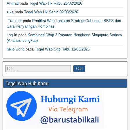
Ahmad
pada
Togel Wap Hk Rabu 25/02/2026
zika
pada
Togel Wap Hk Senin 09/03/2026
️ Transfer
pada
Prediksi Wap Lanjutan Strategi Gabungan BBFS dan
Cara Penyaringan Kombinasi
Log In
pada
Kombinasi Wap 3 Pasaran Hongkong Singapura Sydney
(Analisis Lengkap)
hello world
pada
Togel Wap Sgp Rabu 11/03/2026
Togel Wap Hub Kami