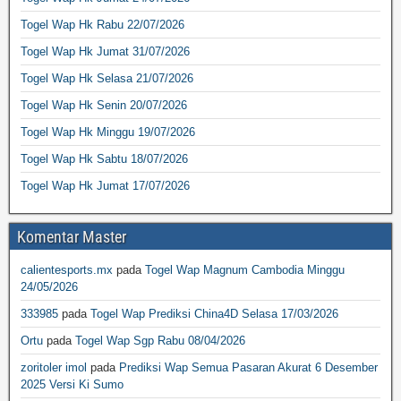
Togel Wap Hk Rabu 22/07/2026
Togel Wap Hk Jumat 31/07/2026
Togel Wap Hk Selasa 21/07/2026
Togel Wap Hk Senin 20/07/2026
Togel Wap Hk Minggu 19/07/2026
Togel Wap Hk Sabtu 18/07/2026
Togel Wap Hk Jumat 17/07/2026
Komentar Master
calientesports.mx
pada
Togel Wap Magnum Cambodia Minggu
24/05/2026
333985
pada
Togel Wap Prediksi China4D Selasa 17/03/2026
Ortu
pada
Togel Wap Sgp Rabu 08/04/2026
zoritoler imol
pada
Prediksi Wap Semua Pasaran Akurat 6 Desember
2025 Versi Ki Sumo