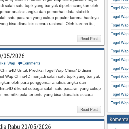
i salah satu topik yang banyak diperbincangkan oleh
Togel Wap
emar analisis angka dan pemerhati data statistik.
Togel Wap
alah satu pasaran yang cukup populer karena hasilnya
yang bisa dianalisis secara rasional. Oleh karena itu,
Togel Wap
Togel Wap
Read Post
Togel Wap
Togel Wap
0/05/2026
Togel Wap
diksi Wap
Comments
Togel Wap
China4D Untuk Prediksi Togel Wap China4D disini
gel Wap China4D menjadi salah satu topik yang banyak
Togel Wap
ngkan oleh para penggemar analisis angka dan
Togel Wap
 China4D dikenal sebagai salah satu pasaran yang cukup
 memiliki pola tertentu yang bisa dianalisis secara
Togel Wap
Togel Wap
Read Post
Komenta
ia Rabu 20/05/2026