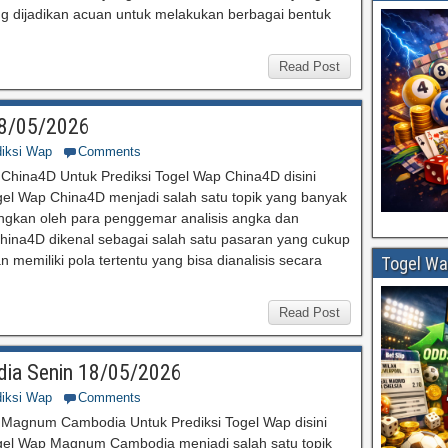
ing dijadikan acuan untuk melakukan berbagai bentuk
Read Post
18/05/2026
diksi Wap
Comments
China4D Untuk Prediksi Togel Wap China4D disini
gel Wap China4D menjadi salah satu topik yang banyak
ngkan oleh para penggemar analisis angka dan
 China4D dikenal sebagai salah satu pasaran yang cukup
 memiliki pola tertentu yang bisa dianalisis secara
Togel Wa
Read Post
ia Senin 18/05/2026
diksi Wap
Comments
 Magnum Cambodia Untuk Prediksi Togel Wap disini
ogel Wap Magnum Cambodia menjadi salah satu topik