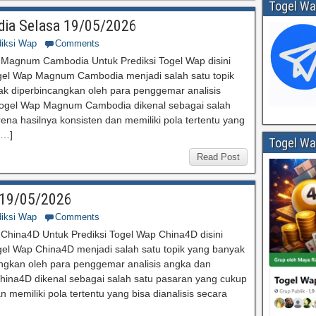
Togel Wa
ia Selasa 19/05/2026
diksi Wap
Comments
 Magnum Cambodia Untuk Prediksi Togel Wap disini
ogel Wap Magnum Cambodia menjadi salah satu topik
k diperbincangkan oleh para penggemar analisis
. Togel Wap Magnum Cambodia dikenal sebagai salah
ena hasilnya konsisten dan memiliki pola tertentu yang
[…]
Togel Wa
Read Post
 19/05/2026
diksi Wap
Comments
China4D Untuk Prediksi Togel Wap China4D disini
gel Wap China4D menjadi salah satu topik yang banyak
ngkan oleh para penggemar analisis angka dan
 China4D dikenal sebagai salah satu pasaran yang cukup
 memiliki pola tertentu yang bisa dianalisis secara