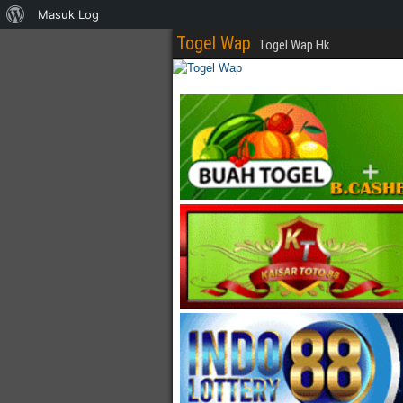
Masuk Log
Togel Wap
Togel Wap Hk