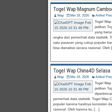
Togel Wap Magnum Cambod
Wap
Mei 18, 2026
Artikel Pre
Togel Wap
jadikan T
yang banya
angka dan pemerhati data statistik
satu pasaran yang cukup populer kar
bisa dianalisis secara rasional. Oleh 
Togel Wap China4D Selasa
Wap
Mei 18, 2026
Artikel Pre
Togel Wap 
jadikan To
diperbinca
pemerhati data statistik. Togel Wap
populer karena hasilnya konsisten dan
rasional. Oleh karena itu, […]