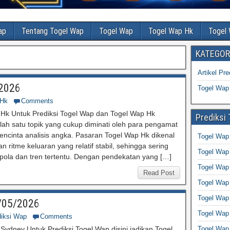
ap
Tentang Togel Wap
Togel Wap
Togel Wap Hk
Togel
KATEGOR
Artikel Pr
/2026
Togel Wap
 Hk
Comments
Hk Untuk Prediksi Togel Wap dan Togel Wap Hk
Prediksi
lah satu topik yang cukup diminati oleh para pengamat
encinta analisis angka. Pasaran Togel Wap Hk dikenal
Togel Wap
an ritme keluaran yang relatif stabil, sehingga sering
Togel Wap
t pola dan tren tertentu. Dengan pendekatan yang […]
Togel Wap
Read Post
Togel Wap
Togel Wap
/05/2026
Togel Wap
diksi Wap
Comments
Sydney Untuk Prediksi Togel Wap disini jadikan Togel
Togel Wap