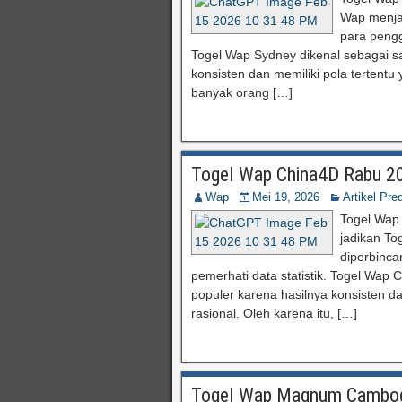
Wap menjad
para pengg
Togel Wap Sydney dikenal sebagai s
konsisten dan memiliki pola tertentu 
banyak orang […]
Togel Wap China4D Rabu 2
Wap
Mei 19, 2026
Artikel Pre
Togel Wap 
jadikan To
diperbinca
pemerhati data statistik. Togel Wap
populer karena hasilnya konsisten dan
rasional. Oleh karena itu, […]
Togel Wap Magnum Cambod