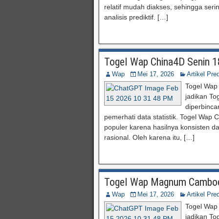
relatif mudah diakses, sehingga ser
analisis prediktif. […]
Togel Wap China4D Senin 
Wap
Mei 17, 2026
Artikel Pre
Togel Wap 
jadikan To
diperbinca
pemerhati data statistik. Togel Wap
populer karena hasilnya konsisten dan
rasional. Oleh karena itu, […]
Togel Wap Magnum Cambod
Wap
Mei 17, 2026
Artikel Pre
Togel Wap
jadikan T