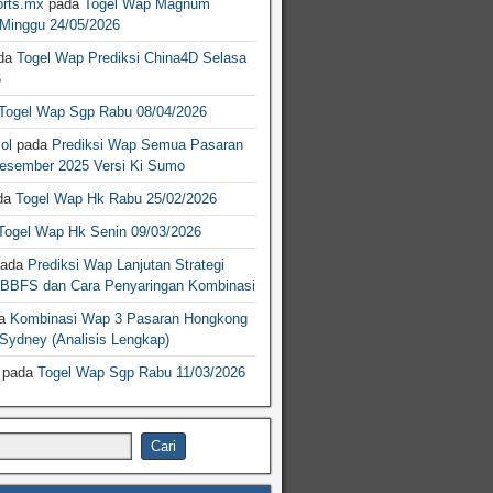
orts.mx
pada
Togel Wap Magnum
Minggu 24/05/2026
da
Togel Wap Prediksi China4D Selasa
6
Togel Wap Sgp Rabu 08/04/2026
ol
pada
Prediksi Wap Semua Pasaran
Desember 2025 Versi Ki Sumo
da
Togel Wap Hk Rabu 25/02/2026
Togel Wap Hk Senin 09/03/2026
ada
Prediksi Wap Lanjutan Strategi
BBFS dan Cara Penyaringan Kombinasi
a
Kombinasi Wap 3 Pasaran Hongkong
Sydney (Analisis Lengkap)
pada
Togel Wap Sgp Rabu 11/03/2026