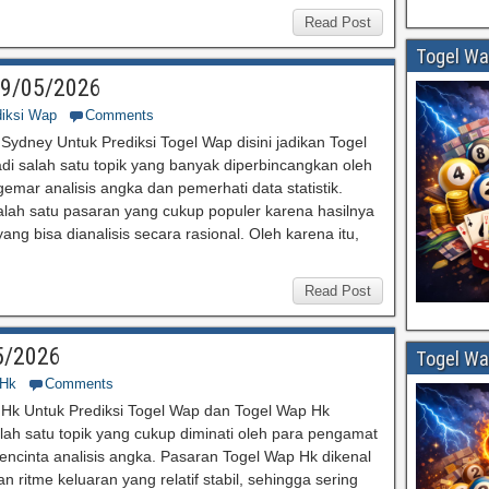
Read Post
Togel Wa
19/05/2026
diksi Wap
Comments
Sydney Untuk Prediksi Togel Wap disini jadikan Togel
i salah satu topik yang banyak diperbincangkan oleh
emar analisis angka dan pemerhati data statistik.
alah satu pasaran yang cukup populer karena hasilnya
yang bisa dianalisis secara rasional. Oleh karena itu,
Read Post
5/2026
Togel Wa
 Hk
Comments
Hk Untuk Prediksi Togel Wap dan Togel Wap Hk
lah satu topik yang cukup diminati oleh para pengamat
encinta analisis angka. Pasaran Togel Wap Hk dikenal
an ritme keluaran yang relatif stabil, sehingga sering