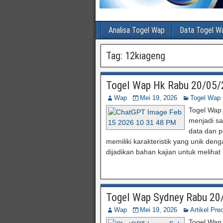
Analisa Togel Wap
Data Togel W
Tag:
12kiageng
Togel Wap Hk Rabu 20/05
Wap
Mei 19, 2026
Togel Wap
Togel Wap 
menjadi sa
data dan p
memiliki karakteristik yang unik deng
dijadikan bahan kajian untuk meliha
Togel Wap Sydney Rabu 20
Wap
Mei 19, 2026
Artikel Pre
Togel Wap 