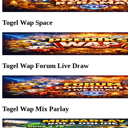
Togel Wap Space
Togel Wap Forum Live Draw
Togel Wap Mix Parlay