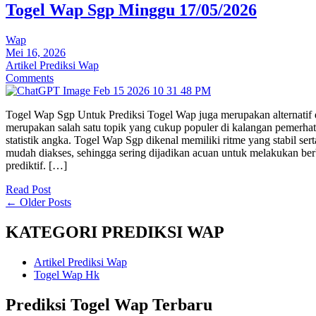
Togel Wap Sgp Minggu 17/05/2026
Wap
Mei 16, 2026
Artikel Prediksi Wap
Comments
Togel Wap Sgp Untuk Prediksi Togel Wap juga merupakan alternatif
merupakan salah satu topik yang cukup populer di kalangan pemerhati 
statistik angka. Togel Wap Sgp dikenal memiliki ritme yang stabil serta
mudah diakses, sehingga sering dijadikan acuan untuk melakukan berb
prediktif. […]
Read Post
← Older Posts
KATEGORI PREDIKSI WAP
Artikel Prediksi Wap
Togel Wap Hk
Prediksi Togel Wap Terbaru