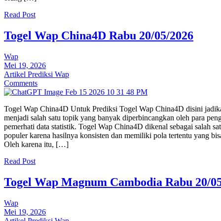
Read Post
Togel Wap China4D Rabu 20/05/2026
Wap
Mei 19, 2026
Artikel Prediksi Wap
Comments
Togel Wap China4D Untuk Prediksi Togel Wap China4D disini jadi
menjadi salah satu topik yang banyak diperbincangkan oleh para pen
pemerhati data statistik. Togel Wap China4D dikenal sebagai salah s
populer karena hasilnya konsisten dan memiliki pola tertentu yang bisa 
Oleh karena itu, […]
Read Post
Togel Wap Magnum Cambodia Rabu 20/05
Wap
Mei 19, 2026
Artikel Prediksi Wap