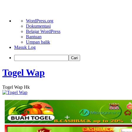
Tentang
WordPress.org
WordPress
Dokumentasi
Belajar WordPress
Bantuan
Umpan balik
Masuk Log
Cari
Togel Wap
Togel Wap Hk