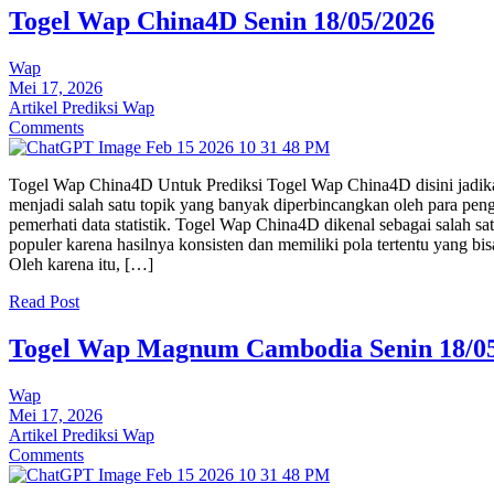
Togel Wap China4D Senin 18/05/2026
Wap
Mei 17, 2026
Artikel Prediksi Wap
Comments
Togel Wap China4D Untuk Prediksi Togel Wap China4D disini jadi
menjadi salah satu topik yang banyak diperbincangkan oleh para pen
pemerhati data statistik. Togel Wap China4D dikenal sebagai salah s
populer karena hasilnya konsisten dan memiliki pola tertentu yang bisa 
Oleh karena itu, […]
Read Post
Togel Wap Magnum Cambodia Senin 18/0
Wap
Mei 17, 2026
Artikel Prediksi Wap
Comments