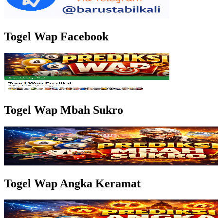
Togel Wap Facebook
Togel Wap Mbah Sukro
Togel Wap Angka Keramat