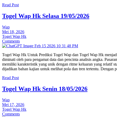
Read Post
Togel Wap Hk Selasa 19/05/2026
Wap
Mei 18, 2026
Togel Wap Hk
Comments
Togel Wap Hk Untuk Prediksi Togel Wap dan Togel Wap Hk menjadi 
diminati oleh para pengamat data dan pencinta analisis angka. Pasar
memiliki karakteristik yang unik dengan ritme keluaran yang relatif st
dijadikan bahan kajian untuk melihat pola dan tren tertentu. Dengan
Read Post
Togel Wap Hk Senin 18/05/2026
Wap
Mei 17, 2026
Togel Wap Hk
Comments