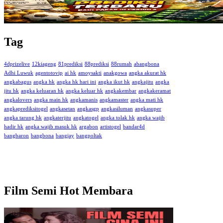
Tag
4dprizelive
12kiageng
81prediksi
88prediksi
88rumah
abangbona
Adhi Luwuk
agentotovip
ai hk
amoysakti
anakgowa
angka akurat hk
angkabagus
angka hk
angka hk hari ini
angka ikut hk
angkajitu
angka
jitu hk
angka keluaran hk
angka keluar hk
angkakembar
angkakeramat
angkalovers
angka main hk
angkamanis
angkamaster
angka mati hk
angkaprediksitogel
angkasetan
angkasgp
angkasiluman
angkasuper
angka tarung hk
angkaterjitu
angkatogel
angka tolak hk
angka wajib
hadir hk
angka wajib masuk hk
argabon
artistogel
bandar4d
bangbaron
bangbona
bangjay
bangpoltak
Film Semi Hot Membara