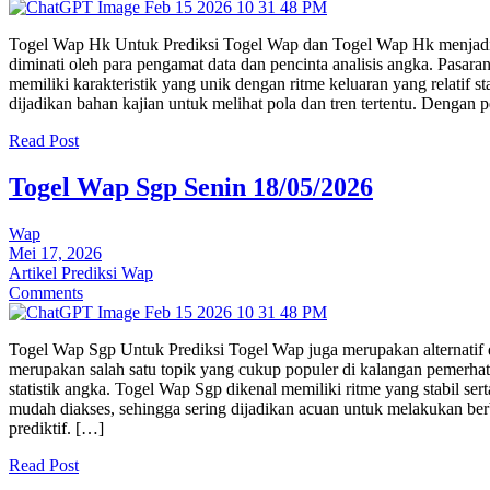
Togel Wap Hk Untuk Prediksi Togel Wap dan Togel Wap Hk menjadi 
diminati oleh para pengamat data dan pencinta analisis angka. Pasar
memiliki karakteristik yang unik dengan ritme keluaran yang relatif st
dijadikan bahan kajian untuk melihat pola dan tren tertentu. Dengan
Read Post
Togel Wap Sgp Senin 18/05/2026
Wap
Mei 17, 2026
Artikel Prediksi Wap
Comments
Togel Wap Sgp Untuk Prediksi Togel Wap juga merupakan alternatif
merupakan salah satu topik yang cukup populer di kalangan pemerhati 
statistik angka. Togel Wap Sgp dikenal memiliki ritme yang stabil serta
mudah diakses, sehingga sering dijadikan acuan untuk melakukan berb
prediktif. […]
Read Post