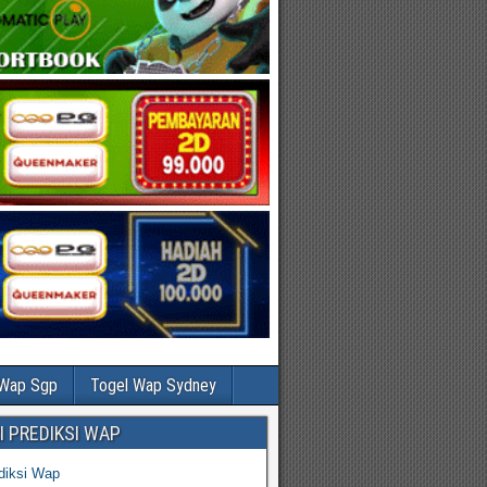
 Wap Sgp
Togel Wap Sydney
I PREDIKSI WAP
ediksi Wap