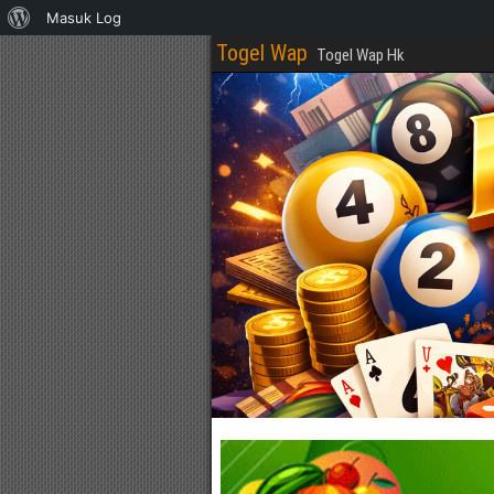
Masuk Log
Togel Wap
Togel Wap Hk