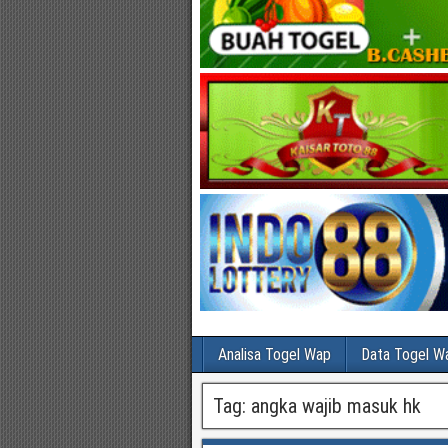
Analisa Togel Wap
Data Togel W
Tag:
angka wajib masuk hk