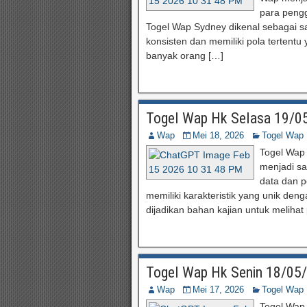
para pengg
Togel Wap Sydney dikenal sebagai s
konsisten dan memiliki pola tertentu 
banyak orang […]
Togel Wap Hk Selasa 19/0
Wap
Mei 18, 2026
Togel Wap
Togel Wap 
menjadi sa
data dan p
memiliki karakteristik yang unik deng
dijadikan bahan kajian untuk meliha
Togel Wap Hk Senin 18/05
Wap
Mei 17, 2026
Togel Wap
Togel Wap 