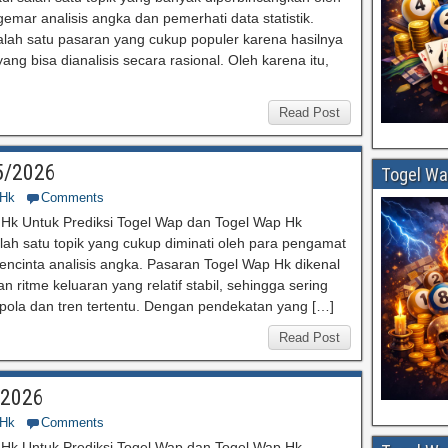
emar analisis angka dan pemerhati data statistik.
alah satu pasaran yang cukup populer karena hasilnya
yang bisa dianalisis secara rasional. Oleh karena itu,
Read Post
5/2026
Togel Wa
 Hk
Comments
Hk Untuk Prediksi Togel Wap dan Togel Wap Hk
lah satu topik yang cukup diminati oleh para pengamat
encinta analisis angka. Pasaran Togel Wap Hk dikenal
an ritme keluaran yang relatif stabil, sehingga sering
t pola dan tren tertentu. Dengan pendekatan yang […]
Read Post
/2026
 Hk
Comments
Hk Untuk Prediksi Togel Wap dan Togel Wap Hk