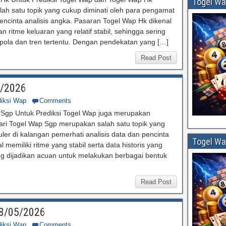
Togel Wa
lah satu topik yang cukup diminati oleh para pengamat
encinta analisis angka. Pasaran Togel Wap Hk dikenal
an ritme keluaran yang relatif stabil, sehingga sering
t pola dan tren tertentu. Dengan pendekatan yang […]
Read Post
5/2026
diksi Wap
Comments
 Sgp Untuk Prediksi Togel Wap juga merupakan
 dari Togel Wap Sgp merupakan salah satu topik yang
ler di kalangan pemerhati analisis data dan pencinta
Togel Wa
l memiliki ritme yang stabil serta data historis yang
ing dijadikan acuan untuk melakukan berbagai bentuk
Read Post
18/05/2026
diksi Wap
Comments