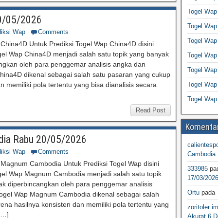
Togel Wap
0/05/2026
Togel Wap
diksi Wap
Comments
Togel Wap
China4D Untuk Prediksi Togel Wap China4D disini
gel Wap China4D menjadi salah satu topik yang banyak
Togel Wap
ngkan oleh para penggemar analisis angka dan
Togel Wap
 China4D dikenal sebagai salah satu pasaran yang cukup
 memiliki pola tertentu yang bisa dianalisis secara
Togel Wap
Togel Wap
Read Post
Komenta
ia Rabu 20/05/2026
calientesp
diksi Wap
Comments
Cambodia 
 Magnum Cambodia Untuk Prediksi Togel Wap disini
333985
pa
ogel Wap Magnum Cambodia menjadi salah satu topik
17/03/202
k diperbincangkan oleh para penggemar analisis
Ortu
pada
. Togel Wap Magnum Cambodia dikenal sebagai salah
ena hasilnya konsisten dan memiliki pola tertentu yang
zoritoler im
[…]
Akurat 6 