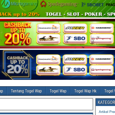
ap
Tentang Togel Wap
Togel Wap
Togel Wap Hk
Togel
KATEGOR
Artikel Pr