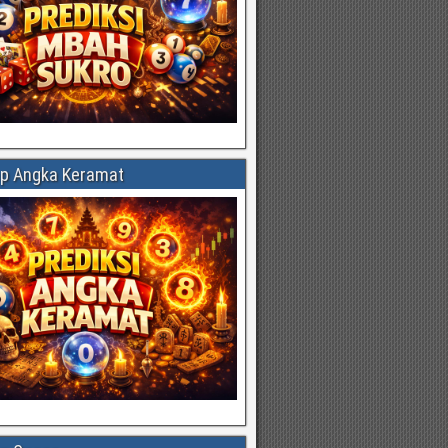
p Angka Keramat