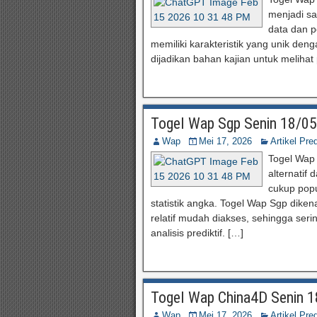
menjadi sa
data dan p
memiliki karakteristik yang unik deng
dijadikan bahan kajian untuk meliha
Togel Wap Sgp Senin 18/0
Wap
Mei 17, 2026
Artikel Pre
Togel Wap
alternatif
cukup popu
statistik angka. Togel Wap Sgp dikena
relatif mudah diakses, sehingga ser
analisis prediktif. […]
Togel Wap China4D Senin 
Wap
Mei 17, 2026
Artikel Pre