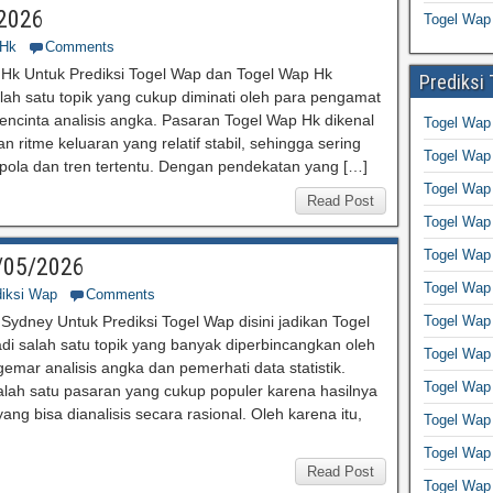
/2026
Togel Wap
 Hk
Comments
Hk Untuk Prediksi Togel Wap dan Togel Wap Hk
Prediksi
lah satu topik yang cukup diminati oleh para pengamat
encinta analisis angka. Pasaran Togel Wap Hk dikenal
Togel Wap
an ritme keluaran yang relatif stabil, sehingga sering
Togel Wap
t pola dan tren tertentu. Dengan pendekatan yang […]
Togel Wap
Read Post
Togel Wap
Togel Wap
/05/2026
Togel Wap
diksi Wap
Comments
Sydney Untuk Prediksi Togel Wap disini jadikan Togel
Togel Wap
i salah satu topik yang banyak diperbincangkan oleh
Togel Wap
emar analisis angka dan pemerhati data statistik.
Togel Wap
alah satu pasaran yang cukup populer karena hasilnya
yang bisa dianalisis secara rasional. Oleh karena itu,
Togel Wap
Togel Wap
Read Post
Togel Wap