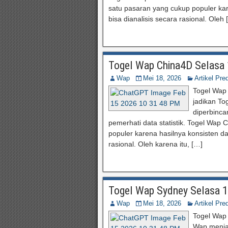
satu pasaran yang cukup populer kar
bisa dianalisis secara rasional. Oleh 
Togel Wap China4D Selasa
Wap
Mei 18, 2026
Artikel Pre
Togel Wap 
jadikan To
diperbinca
pemerhati data statistik. Togel Wap
populer karena hasilnya konsisten dan
rasional. Oleh karena itu, […]
Togel Wap Sydney Selasa 
Wap
Mei 18, 2026
Artikel Pre
Togel Wap 
Wap menjad