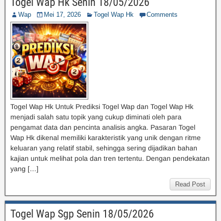
Togel Wap Hk Senin 18/05/2026
Wap
Mei 17, 2026
Togel Wap Hk
Comments
Togel Wap Hk Untuk Prediksi Togel Wap dan Togel Wap Hk
menjadi salah satu topik yang cukup diminati oleh para
pengamat data dan pencinta analisis angka. Pasaran Togel
Wap Hk dikenal memiliki karakteristik yang unik dengan ritme
keluaran yang relatif stabil, sehingga sering dijadikan bahan
kajian untuk melihat pola dan tren tertentu. Dengan pendekatan
yang […]
Read Post
Togel Wap Sgp Senin 18/05/2026