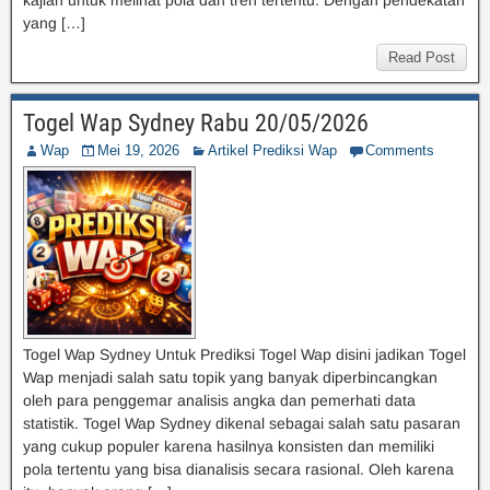
yang […]
Read Post
Togel Wap Sydney Rabu 20/05/2026
Wap
Mei 19, 2026
Artikel Prediksi Wap
Comments
Togel Wap Sydney Untuk Prediksi Togel Wap disini jadikan Togel
Wap menjadi salah satu topik yang banyak diperbincangkan
oleh para penggemar analisis angka dan pemerhati data
statistik. Togel Wap Sydney dikenal sebagai salah satu pasaran
yang cukup populer karena hasilnya konsisten dan memiliki
pola tertentu yang bisa dianalisis secara rasional. Oleh karena