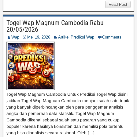
Read Post
Togel Wap Magnum Cambodia Rabu
20/05/2026
Wap
Mei 19, 2026
Artikel Prediksi Wap
Comments
Togel Wap Magnum Cambodia Untuk Prediksi Togel Wap disini
jadikan Togel Wap Magnum Cambodia menjadi salah satu topik
yang banyak diperbincangkan oleh para penggemar analisis
angka dan pemerhati data statistik. Togel Wap Magnum
Cambodia dikenal sebagai salah satu pasaran yang cukup
populer karena hasilnya konsisten dan memiliki pola tertentu
yang bisa dianalisis secara rasional. Oleh […]