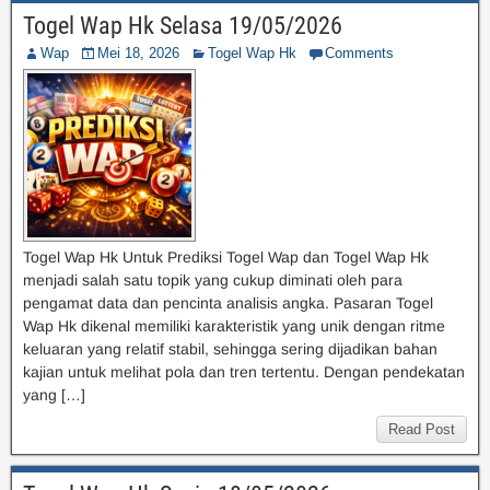
Togel Wap Hk Selasa 19/05/2026
Wap
Mei 18, 2026
Togel Wap Hk
Comments
Togel Wap Hk Untuk Prediksi Togel Wap dan Togel Wap Hk
menjadi salah satu topik yang cukup diminati oleh para
pengamat data dan pencinta analisis angka. Pasaran Togel
Wap Hk dikenal memiliki karakteristik yang unik dengan ritme
keluaran yang relatif stabil, sehingga sering dijadikan bahan
kajian untuk melihat pola dan tren tertentu. Dengan pendekatan
yang […]
Read Post