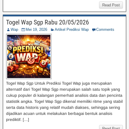
Read Post
Togel Wap Sgp Rabu 20/05/2026
Wap
Mei 19, 2026
Artikel Prediksi Wap
Comments
Togel Wap Sgp Untuk Prediksi Togel Wap juga merupakan
alternatif dari Togel Wap Sgp merupakan salah satu topik yang
cukup populer di kalangan pemerhati analisis data dan pencinta
statistik angka. Togel Wap Sgp dikenal memiliki ritme yang stabil
serta data historis yang relatif mudah diakses, sehingga sering
dijadikan acuan untuk melakukan berbagai bentuk analisis
prediktif. […]
Read Post