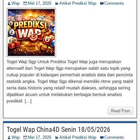
Wap
Mei 17, 2026
Artikel Prediksi Wap
Comments
Togel Wap Sgp Untuk Prediksi Togel Wap juga merupakan
alternatif dari Togel Wap Sgp merupakan salah satu topik yang
cukup populer di kalangan pemerhati analisis data dan pencinta
statistik angka. Togel Wap Sgp dikenal memiliki ritme yang stabil
serta data historis yang relatif mudah diakses, sehingga sering
dijadikan acuan untuk melakukan berbagai bentuk analisis
prediktif. […]
Read Post
Togel Wap China4D Senin 18/05/2026
Wap
Mei 17, 2026
Artikel Prediksi Wap
Comments