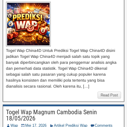
Togel Wap China4D Untuk Prediksi Togel Wap China4D disini
jadikan Togel Wap China4D menjadi salah satu topik yang
banyak diperbincangkan oleh para penggemar analisis angka
dan pemerhati data statistik. Togel Wap China4D dikenal
sebagai salah satu pasaran yang cukup populer karena
hasilnya konsisten dan memiliki pola tertentu yang bisa
dianalisis secara rasional. Oleh karena itu, […]
Read Post
Togel Wap Magnum Cambodia Senin
18/05/2026
Wap
Mei 17, 2026
Artikel Prediksi Wap
Comments