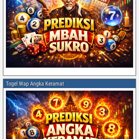
Togel Wap Angka Keramat