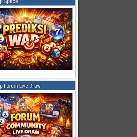
p Space
p Forum Live Draw