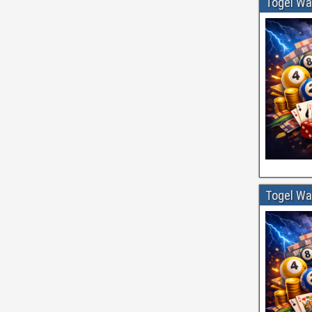
Togel Wa
Togel Wa