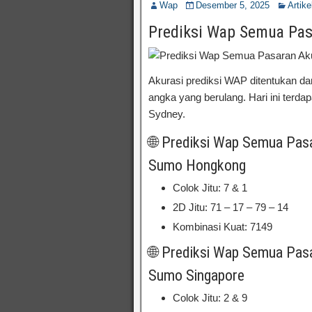
Wap
Desember 5, 2025
Artik
Prediksi Wap Semua Pasa
Akurasi prediksi WAP ditentukan dar
angka yang berulang. Hari ini terd
Sydney.
🌐 Prediksi Wap Semua Pas
Sumo Hongkong
Colok Jitu: 7 & 1
2D Jitu: 71 – 17 – 79 – 14
Kombinasi Kuat: 7149
🌐 Prediksi Wap Semua Pas
Sumo Singapore
Colok Jitu: 2 & 9