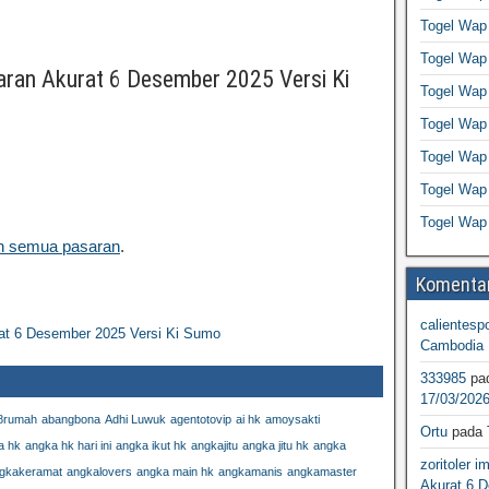
Togel Wap
Togel Wap
aran Akurat 6 Desember 2025 Versi Ki
Togel Wap
Togel Wap
Togel Wap
Togel Wap
Togel Wap
an semua pasaran
.
Komenta
calientesp
at 6 Desember 2025 Versi Ki Sumo
Cambodia 
333985
pa
17/03/202
8rumah
abangbona
Adhi Luwuk
agentotovip
ai hk
amoysakti
Ortu
pada
a hk
angka hk hari ini
angka ikut hk
angkajitu
angka jitu hk
angka
zoritoler im
gkakeramat
angkalovers
angka main hk
angkamanis
angkamaster
Akurat 6 