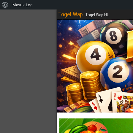
Masuk Log
Togel Wap
Togel Wap Hk