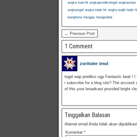
angka mati hk
angkaprediksitogel
angkasetan
angkatogel
angka tolak hk
angka wajib hadir h
bangbona
bangjay
bangpoltak
← Previous Post
1 Comment
zoritoler imol
togel wap prediksi sgp Fantastic beat ! I
i subscribe for a blog site? The account 
of this your broadcast provided bright cl
Tinggalkan Balasan
Alamat email Anda tidak akan dipublikas
Komentar
*