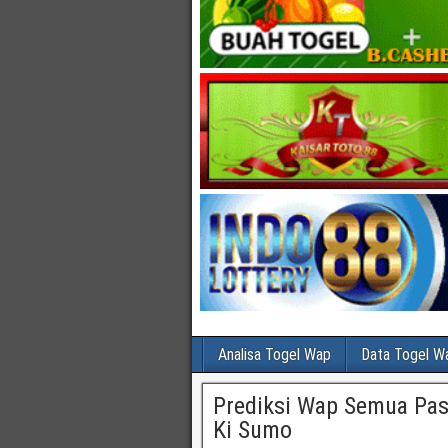
Analisa Togel Wap
Data Togel W
Prediksi Wap Semua Pas
Ki Sumo