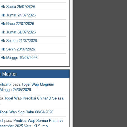
 Hk Sabtu 25/07/2026
 Hk Jumat 24/07/2026
 Hk Rabu 22/07/2026
 Hk Jumat 31/07/2026
 Hk Selasa 21/07/2026
 Hk Senin 20/07/2026
 Hk Minggu 19/07/2026
r Master
orts.mx
pada
Togel Wap Magnum
Minggu 24/05/2026
da
Togel Wap Prediksi China4D Selasa
6
Togel Wap Sgp Rabu 08/04/2026
ol
pada
Prediksi Wap Semua Pasaran
Desember 2025 Versi Ki Sumo