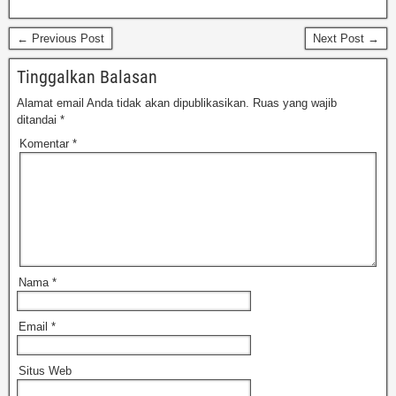
← Previous Post
Next Post →
Tinggalkan Balasan
Alamat email Anda tidak akan dipublikasikan.
Ruas yang wajib
ditandai
*
Komentar
*
Nama
*
Email
*
Situs Web