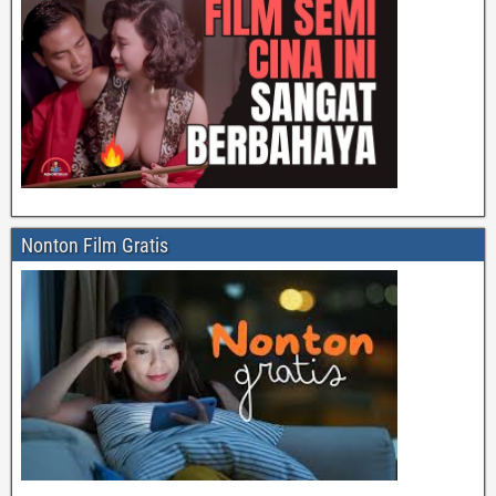
Nonton Film Gratis