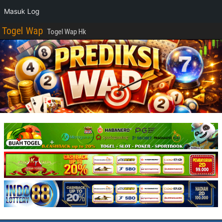
Masuk Log
Togel Wap
Togel Wap Hk