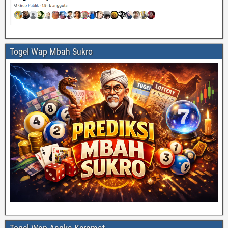
Togel Wap Mbah Sukro