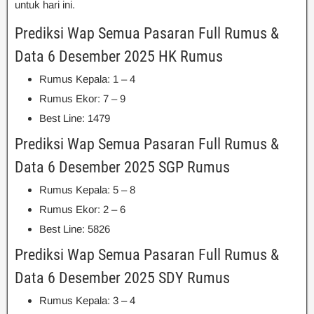
untuk hari ini.
Prediksi Wap Semua Pasaran Full Rumus &
Data 6 Desember 2025 HK Rumus
Rumus Kepala: 1 – 4
Rumus Ekor: 7 – 9
Best Line: 1479
Prediksi Wap Semua Pasaran Full Rumus &
Data 6 Desember 2025 SGP Rumus
Rumus Kepala: 5 – 8
Rumus Ekor: 2 – 6
Best Line: 5826
Prediksi Wap Semua Pasaran Full Rumus &
Data 6 Desember 2025 SDY Rumus
Rumus Kepala: 3 – 4