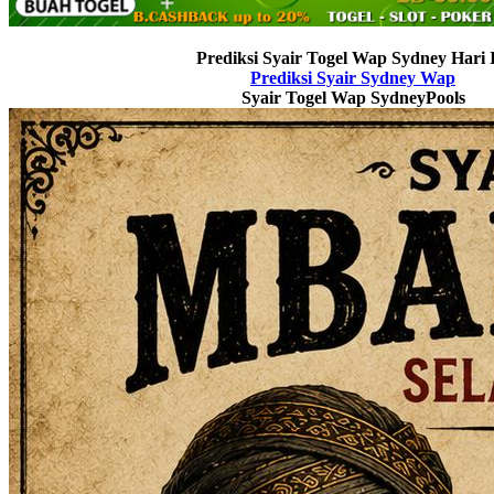
Prediksi Syair Togel Wap Sydney Hari 
Prediksi Syair Sydney Wap
Syair Togel Wap SydneyPools