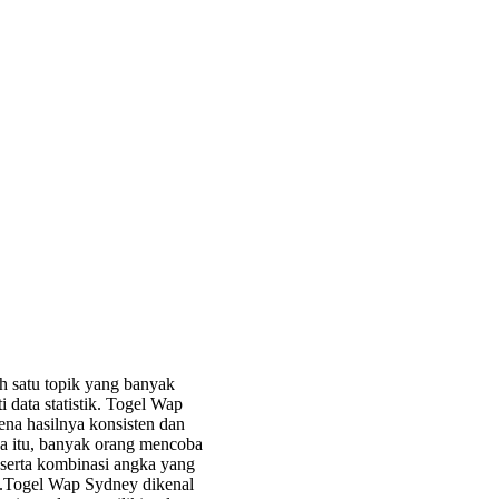
ah satu topik yang banyak
 data statistik. Togel Wap
ena hasilnya konsisten dan
ena itu, banyak orang mencoba
 serta kombinasi angka yang
ik.Togel Wap Sydney dikenal