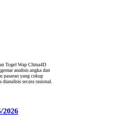
kan Togel Wap China4D
ggemar analisis angka dan
atu pasaran yang cukup
dianalisis secara rasional.
/2026