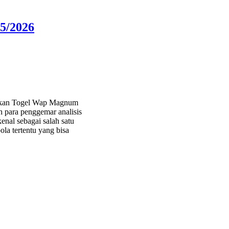
5/2026
dikan Togel Wap Magnum
 para penggemar analisis
nal sebagai salah satu
la tertentu yang bisa