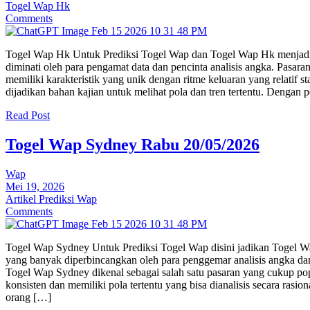
Togel Wap Hk
Comments
Togel Wap Hk Untuk Prediksi Togel Wap dan Togel Wap Hk menjadi 
diminati oleh para pengamat data dan pencinta analisis angka. Pasar
memiliki karakteristik yang unik dengan ritme keluaran yang relatif st
dijadikan bahan kajian untuk melihat pola dan tren tertentu. Dengan
Read Post
Togel Wap Sydney Rabu 20/05/2026
Wap
Mei 19, 2026
Artikel Prediksi Wap
Comments
Togel Wap Sydney Untuk Prediksi Togel Wap disini jadikan Togel Wa
yang banyak diperbincangkan oleh para penggemar analisis angka dan 
Togel Wap Sydney dikenal sebagai salah satu pasaran yang cukup pop
konsisten dan memiliki pola tertentu yang bisa dianalisis secara rasio
orang […]