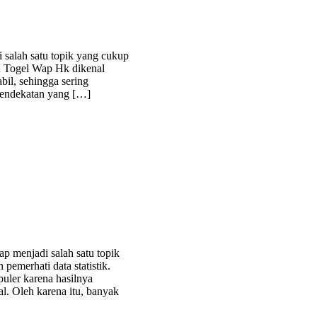
salah satu topik yang cukup
an Togel Wap Hk dikenal
abil, sehingga sering
 pendekatan yang […]
p menjadi salah satu topik
pemerhati data statistik.
uler karena hasilnya
nal. Oleh karena itu, banyak