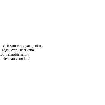
salah satu topik yang cukup
an Togel Wap Hk dikenal
abil, sehingga sering
 pendekatan yang […]