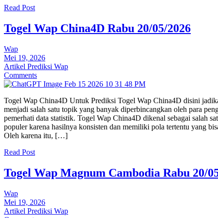
Read Post
Togel Wap China4D Rabu 20/05/2026
Wap
Mei 19, 2026
Artikel Prediksi Wap
Comments
Togel Wap China4D Untuk Prediksi Togel Wap China4D disini jadi
menjadi salah satu topik yang banyak diperbincangkan oleh para pen
pemerhati data statistik. Togel Wap China4D dikenal sebagai salah s
populer karena hasilnya konsisten dan memiliki pola tertentu yang bisa 
Oleh karena itu, […]
Read Post
Togel Wap Magnum Cambodia Rabu 20/05
Wap
Mei 19, 2026
Artikel Prediksi Wap