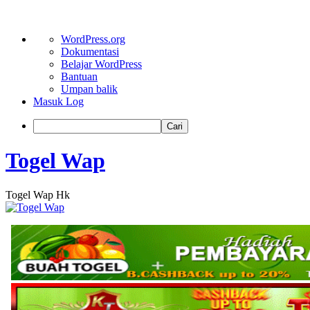
Tentang
WordPress.org
WordPress
Dokumentasi
Belajar WordPress
Bantuan
Umpan balik
Masuk Log
Cari
Togel Wap
Togel Wap Hk