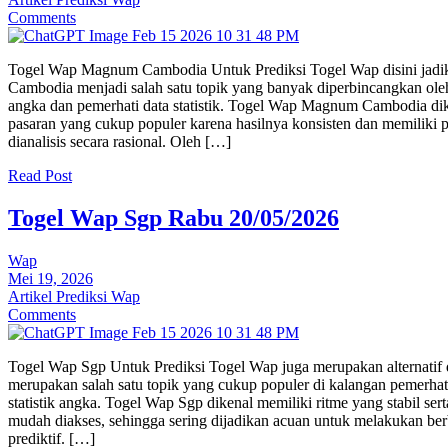
Comments
Togel Wap Magnum Cambodia Untuk Prediksi Togel Wap disini ja
Cambodia menjadi salah satu topik yang banyak diperbincangkan oleh
angka dan pemerhati data statistik. Togel Wap Magnum Cambodia dike
pasaran yang cukup populer karena hasilnya konsisten dan memiliki po
dianalisis secara rasional. Oleh […]
Read Post
Togel Wap Sgp Rabu 20/05/2026
Wap
Mei 19, 2026
Artikel Prediksi Wap
Comments
Togel Wap Sgp Untuk Prediksi Togel Wap juga merupakan alternatif
merupakan salah satu topik yang cukup populer di kalangan pemerhati 
statistik angka. Togel Wap Sgp dikenal memiliki ritme yang stabil serta
mudah diakses, sehingga sering dijadikan acuan untuk melakukan berb
prediktif. […]