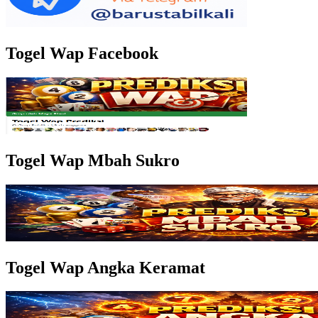
Togel Wap Facebook
Togel Wap Mbah Sukro
Togel Wap Angka Keramat