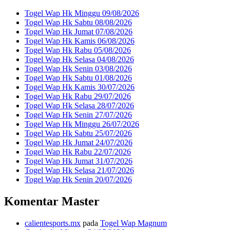
Togel Wap Hk Minggu 09/08/2026
Togel Wap Hk Sabtu 08/08/2026
Togel Wap Hk Jumat 07/08/2026
Togel Wap Hk Kamis 06/08/2026
Togel Wap Hk Rabu 05/08/2026
Togel Wap Hk Selasa 04/08/2026
Togel Wap Hk Senin 03/08/2026
Togel Wap Hk Sabtu 01/08/2026
Togel Wap Hk Kamis 30/07/2026
Togel Wap Hk Rabu 29/07/2026
Togel Wap Hk Selasa 28/07/2026
Togel Wap Hk Senin 27/07/2026
Togel Wap Hk Minggu 26/07/2026
Togel Wap Hk Sabtu 25/07/2026
Togel Wap Hk Jumat 24/07/2026
Togel Wap Hk Rabu 22/07/2026
Togel Wap Hk Jumat 31/07/2026
Togel Wap Hk Selasa 21/07/2026
Togel Wap Hk Senin 20/07/2026
Komentar Master
calientesports.mx
pada
Togel Wap Magnum