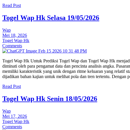
Read Post
Togel Wap Hk Selasa 19/05/2026
Wap
Mei 18, 2026
Togel Wap Hk
Comments
Togel Wap Hk Untuk Prediksi Togel Wap dan Togel Wap Hk menjadi 
diminati oleh para pengamat data dan pencinta analisis angka. Pasar
memiliki karakteristik yang unik dengan ritme keluaran yang relatif st
dijadikan bahan kajian untuk melihat pola dan tren tertentu. Dengan
Read Post
Togel Wap Hk Senin 18/05/2026
Wap
Mei 17, 2026
Togel Wap Hk
Comments