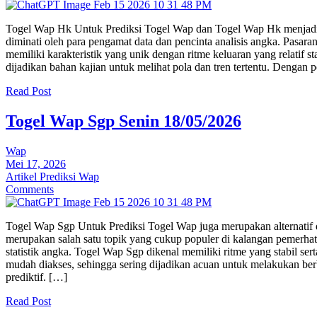
Togel Wap Hk Untuk Prediksi Togel Wap dan Togel Wap Hk menjadi 
diminati oleh para pengamat data dan pencinta analisis angka. Pasar
memiliki karakteristik yang unik dengan ritme keluaran yang relatif st
dijadikan bahan kajian untuk melihat pola dan tren tertentu. Dengan
Read Post
Togel Wap Sgp Senin 18/05/2026
Wap
Mei 17, 2026
Artikel Prediksi Wap
Comments
Togel Wap Sgp Untuk Prediksi Togel Wap juga merupakan alternatif
merupakan salah satu topik yang cukup populer di kalangan pemerhati 
statistik angka. Togel Wap Sgp dikenal memiliki ritme yang stabil serta
mudah diakses, sehingga sering dijadikan acuan untuk melakukan berb
prediktif. […]
Read Post