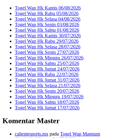
Togel Wap Hk Kamis 06/08/2026
Togel Wap Hk Rabu 05/08/2026
Togel Wap Hk Selasa 04/08/2026
Togel Wap Hk Senin 03/08/2026
Togel Wap Hk Sabtu 01/08/2026
Togel Wap Hk Kamis 30/07/2026
Togel Wap Hk Rabu 29/07/2026
Togel Wap Hk Selasa 28/07/2026
Togel Wap Hk Senin 27/07/2026
Togel Wap Hk Minggu 26/07/2026
Togel Wap Hk Sabtu 25/07/2026
Togel Wap Hk Jumat 24/07/2026
Togel Wap Hk Rabu 22/07/2026
Togel Wap Hk Jumat 31/07/2026
Togel Wap Hk Selasa 21/07/2026
Togel Wap Hk Senin 20/07/2026
Togel Wap Hk Minggu 19/07/2026
Togel Wap Hk Sabtu 18/07/2026
Togel Wap Hk Jumat 17/07/2026
Komentar Master
calientesports.mx
pada
Togel Wap Magnum