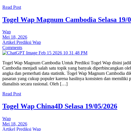
Read Post
Togel Wap Magnum Cambodia Selasa 19/0
Wap
Mei 18, 2026
Artikel Prediksi Wap
Comments
Togel Wap Magnum Cambodia Untuk Prediksi Togel Wap disini ja
Cambodia menjadi salah satu topik yang banyak diperbincangkan oleh
angka dan pemerhati data statistik. Togel Wap Magnum Cambodia dike
pasaran yang cukup populer karena hasilnya konsisten dan memiliki po
dianalisis secara rasional. Oleh […]
Read Post
Togel Wap China4D Selasa 19/05/2026
Wap
Mei 18, 2026
Artikel Prediksi Wap