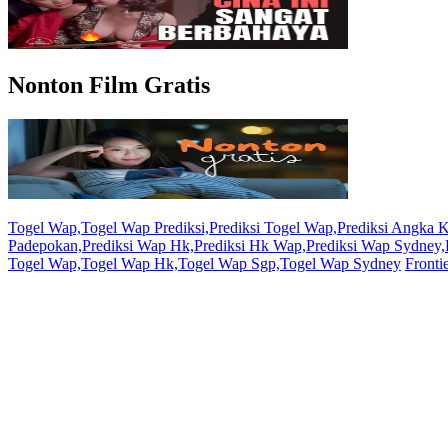
Nonton Film Gratis
Togel Wap,Togel Wap Prediksi,Prediksi Togel Wap,Prediksi Angka 
Padepokan,Prediksi Wap Hk,Prediksi Hk Wap,Prediksi Wap Sydney,
Togel Wap,Togel Wap Hk,Togel Wap Sgp,Togel Wap Sydney
Fronti