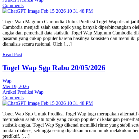
Comments
Togel Wap Magnum Cambodia Untuk Prediksi Togel Wap disini ja
Cambodia menjadi salah satu topik yang banyak diperbincangkan oleh
angka dan pemerhati data statistik. Togel Wap Magnum Cambodia dike
pasaran yang cukup populer karena hasilnya konsisten dan memiliki po
dianalisis secara rasional. Oleh […]
Read Post
Togel Wap Sgp Rabu 20/05/2026
Wap
Mei 19, 2026
Artikel Prediksi Wap
Comments
Togel Wap Sgp Untuk Prediksi Togel Wap juga merupakan alternatif
merupakan salah satu topik yang cukup populer di kalangan pemerhati 
statistik angka. Togel Wap Sgp dikenal memiliki ritme yang stabil serta
mudah diakses, sehingga sering dijadikan acuan untuk melakukan berb
prediktif. […]