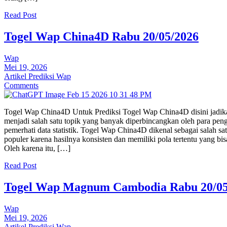
Read Post
Togel Wap China4D Rabu 20/05/2026
Wap
Mei 19, 2026
Artikel Prediksi Wap
Comments
Togel Wap China4D Untuk Prediksi Togel Wap China4D disini jadi
menjadi salah satu topik yang banyak diperbincangkan oleh para pen
pemerhati data statistik. Togel Wap China4D dikenal sebagai salah s
populer karena hasilnya konsisten dan memiliki pola tertentu yang bisa 
Oleh karena itu, […]
Read Post
Togel Wap Magnum Cambodia Rabu 20/05
Wap
Mei 19, 2026
Artikel Prediksi Wap