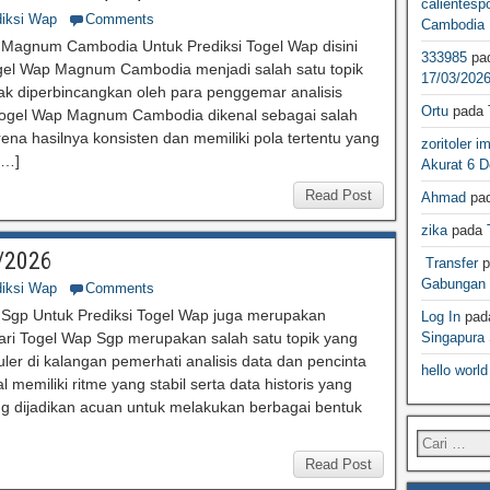
calientesp
diksi Wap
Comments
Cambodia 
 Magnum Cambodia Untuk Prediksi Togel Wap disini
333985
pa
ogel Wap Magnum Cambodia menjadi salah satu topik
17/03/202
k diperbincangkan oleh para penggemar analisis
Ortu
pada
. Togel Wap Magnum Cambodia dikenal sebagai salah
ena hasilnya konsisten dan memiliki pola tertentu yang
zoritoler im
[…]
Akurat 6 
Read Post
Ahmad
pa
zika
pada
/2026
️ Transfer
p
Gabungan 
diksi Wap
Comments
 Sgp Untuk Prediksi Togel Wap juga merupakan
Log In
pad
 dari Togel Wap Sgp merupakan salah satu topik yang
Singapura 
ler di kalangan pemerhati analisis data dan pencinta
hello world
l memiliki ritme yang stabil serta data historis yang
ing dijadikan acuan untuk melakukan berbagai bentuk
Read Post