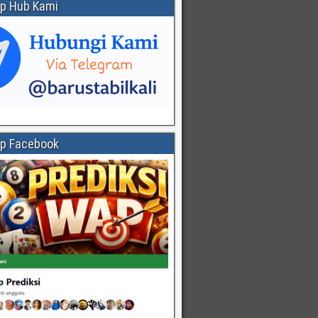
p Hub Kami
p Facebook