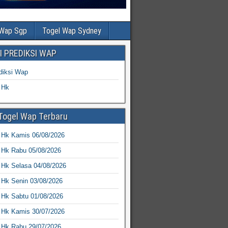
 Wap Sgp
Togel Wap Sydney
I PREDIKSI WAP
ediksi Wap
 Hk
 Togel Wap Terbaru
 Hk Kamis 06/08/2026
 Hk Rabu 05/08/2026
 Hk Selasa 04/08/2026
 Hk Senin 03/08/2026
 Hk Sabtu 01/08/2026
 Hk Kamis 30/07/2026
 Hk Rabu 29/07/2026