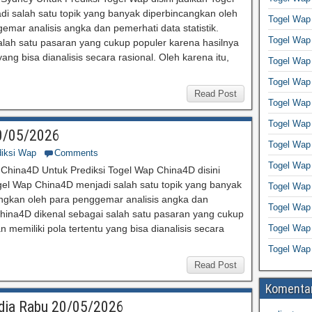
i salah satu topik yang banyak diperbincangkan oleh
Togel Wap
emar analisis angka dan pemerhati data statistik.
Togel Wap
alah satu pasaran yang cukup populer karena hasilnya
yang bisa dianalisis secara rasional. Oleh karena itu,
Togel Wap
Togel Wap
Read Post
Togel Wap
Togel Wap
0/05/2026
Togel Wap
diksi Wap
Comments
Togel Wap
China4D Untuk Prediksi Togel Wap China4D disini
gel Wap China4D menjadi salah satu topik yang banyak
Togel Wap
ngkan oleh para penggemar analisis angka dan
Togel Wap
 China4D dikenal sebagai salah satu pasaran yang cukup
 memiliki pola tertentu yang bisa dianalisis secara
Togel Wap
Togel Wap
Read Post
Komenta
ia Rabu 20/05/2026