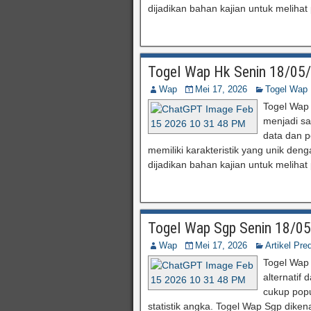
dijadikan bahan kajian untuk meliha
Togel Wap Hk Senin 18/05
Wap
Mei 17, 2026
Togel Wap
Togel Wap 
menjadi sa
data dan p
memiliki karakteristik yang unik deng
dijadikan bahan kajian untuk meliha
Togel Wap Sgp Senin 18/0
Wap
Mei 17, 2026
Artikel Pre
Togel Wap
alternatif
cukup popu
statistik angka. Togel Wap Sgp dikena