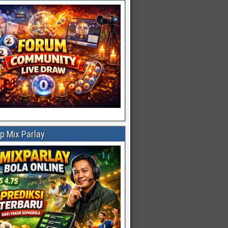
p Mix Parlay