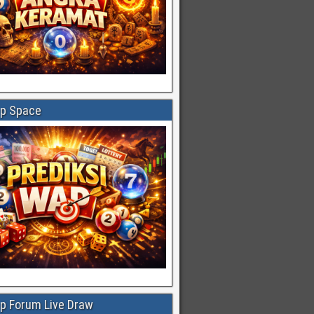
p Space
p Forum Live Draw