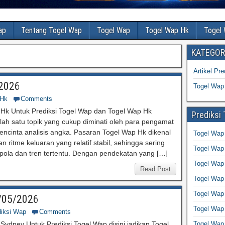
ap
Tentang Togel Wap
Togel Wap
Togel Wap Hk
Togel
KATEGOR
Artikel Pr
/2026
Togel Wap
 Hk
Comments
Hk Untuk Prediksi Togel Wap dan Togel Wap Hk
Prediksi
lah satu topik yang cukup diminati oleh para pengamat
encinta analisis angka. Pasaran Togel Wap Hk dikenal
Togel Wap
an ritme keluaran yang relatif stabil, sehingga sering
Togel Wap
t pola dan tren tertentu. Dengan pendekatan yang […]
Togel Wap
Read Post
Togel Wap
Togel Wap
/05/2026
Togel Wap
diksi Wap
Comments
Sydney Untuk Prediksi Togel Wap disini jadikan Togel
Togel Wap