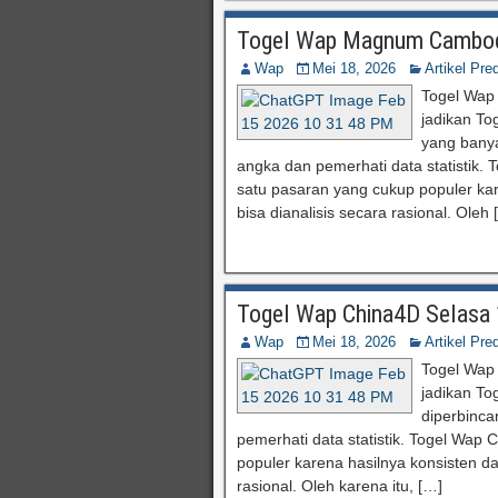
Togel Wap Magnum Cambod
Wap
Mei 18, 2026
Artikel Pre
Togel Wap
jadikan T
yang banya
angka dan pemerhati data statistik
satu pasaran yang cukup populer kar
bisa dianalisis secara rasional. Oleh 
Togel Wap China4D Selasa
Wap
Mei 18, 2026
Artikel Pre
Togel Wap 
jadikan To
diperbinca
pemerhati data statistik. Togel Wap
populer karena hasilnya konsisten dan
rasional. Oleh karena itu, […]