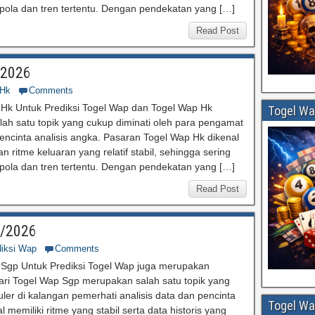
t pola dan tren tertentu. Dengan pendekatan yang […]
Read Post
/2026
 Hk
Comments
Hk Untuk Prediksi Togel Wap dan Togel Wap Hk
Togel Wa
lah satu topik yang cukup diminati oleh para pengamat
encinta analisis angka. Pasaran Togel Wap Hk dikenal
an ritme keluaran yang relatif stabil, sehingga sering
t pola dan tren tertentu. Dengan pendekatan yang […]
Read Post
5/2026
diksi Wap
Comments
 Sgp Untuk Prediksi Togel Wap juga merupakan
 dari Togel Wap Sgp merupakan salah satu topik yang
ler di kalangan pemerhati analisis data dan pencinta
Togel Wa
l memiliki ritme yang stabil serta data historis yang