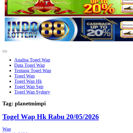
Analisa Togel Wap
Data Togel Wap
Tentang Togel Wap
Togel Wap
Togel Wap Hk
Togel Wap Sgp
Togel Wap Sydney
Tag:
planetmimpi
Togel Wap Hk Rabu 20/05/2026
Wap