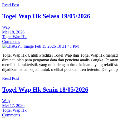
Read Post
Togel Wap Hk Selasa 19/05/2026
Wap
Mei 18, 2026
Togel Wap Hk
Comments
Togel Wap Hk Untuk Prediksi Togel Wap dan Togel Wap Hk menjadi 
diminati oleh para pengamat data dan pencinta analisis angka. Pasar
memiliki karakteristik yang unik dengan ritme keluaran yang relatif st
dijadikan bahan kajian untuk melihat pola dan tren tertentu. Dengan
Read Post
Togel Wap Hk Senin 18/05/2026
Wap
Mei 17, 2026
Togel Wap Hk
Comments