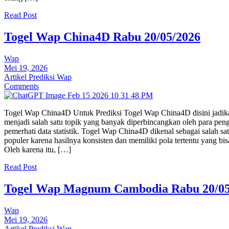
Read Post
Togel Wap China4D Rabu 20/05/2026
Wap
Mei 19, 2026
Artikel Prediksi Wap
Comments
Togel Wap China4D Untuk Prediksi Togel Wap China4D disini jadi
menjadi salah satu topik yang banyak diperbincangkan oleh para pen
pemerhati data statistik. Togel Wap China4D dikenal sebagai salah s
populer karena hasilnya konsisten dan memiliki pola tertentu yang bisa 
Oleh karena itu, […]
Read Post
Togel Wap Magnum Cambodia Rabu 20/05
Wap
Mei 19, 2026
Artikel Prediksi Wap