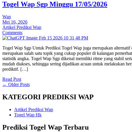
Togel Wap Sgp Minggu 17/05/2026
Wap
Mei 16, 2026
Artikel Prediksi Wap
Comments
Togel Wap Sgp Untuk Prediksi Togel Wap juga merupakan alternatif
merupakan salah satu topik yang cukup populer di kalangan pemerhati 
statistik angka. Togel Wap Sgp dikenal memiliki ritme yang stabil serta
mudah diakses, sehingga sering dijadikan acuan untuk melakukan berb
prediktif. […]
Read Post
← Older Posts
KATEGORI PREDIKSI WAP
Artikel Prediksi Wap
Togel Wap Hk
Prediksi Togel Wap Terbaru