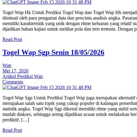
Togel Wap Hk Untuk Prediksi Togel Wap dan Togel Wap Hk menjadi 
diminati oleh para pengamat data dan pencinta analisis angka. Pasar
memiliki karakteristik yang unik dengan ritme keluaran yang relatif st
dijadikan bahan kajian untuk melihat pola dan tren tertentu. Dengan
Read Post
Togel Wap Sgp Senin 18/05/2026
Wap
Mei 17, 2026
Artikel Prediksi Wap
Comments
Togel Wap Sgp Untuk Prediksi Togel Wap juga merupakan alternatif
merupakan salah satu topik yang cukup populer di kalangan pemerhati 
statistik angka. Togel Wap Sgp dikenal memiliki ritme yang stabil serta
mudah diakses, sehingga sering dijadikan acuan untuk melakukan berb
prediktif. […]
Read Post