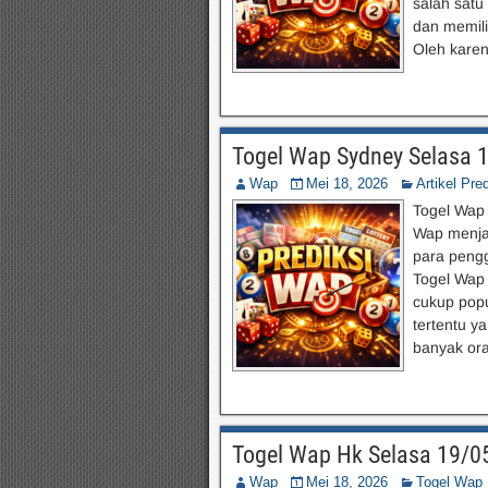
salah satu
dan memilik
Oleh karen
Togel Wap Sydney Selasa 
Wap
Mei 18, 2026
Artikel Pre
Togel Wap 
Wap menjad
para pengg
Togel Wap 
cukup popu
tertentu ya
banyak or
Togel Wap Hk Selasa 19/0
Wap
Mei 18, 2026
Togel Wap