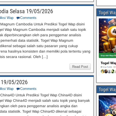
dia Selasa 19/05/2026
Togel Wa
diksi Wap
Comments
 Magnum Cambodia Untuk Prediksi Togel Wap disini
ogel Wap Magnum Cambodia menjadi salah satu topik
k diperbincangkan oleh para penggemar analisis
pemerhati data statistik. Togel Wap Magnum
ikenal sebagai salah satu pasaran yang cukup
rena hasilnya konsisten dan memiliki pola tertentu yang
isis secara rasional. Oleh […]
Read Post
 19/05/2026
Togel Wa
diksi Wap
Comments
China4D Untuk Prediksi Togel Wap China4D disini
gel Wap China4D menjadi salah satu topik yang banyak
ngkan oleh para penggemar analisis angka dan
data statistik. Togel Wap China4D dikenal sebagai