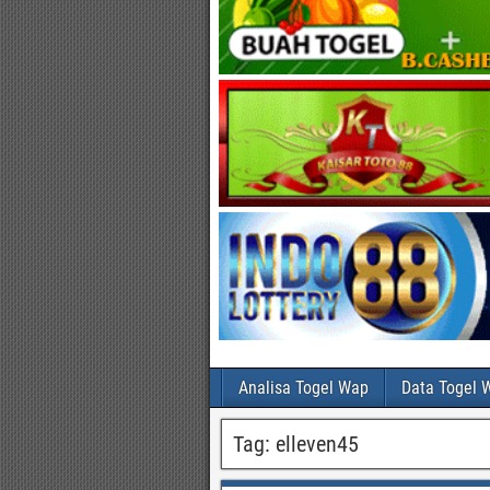
Analisa Togel Wap
Data Togel 
Tag:
elleven45