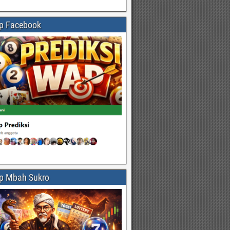
p Facebook
p Mbah Sukro