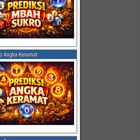
p Angka Keramat