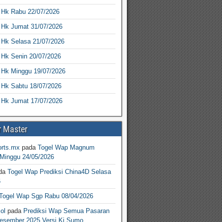
 Hk Rabu 22/07/2026
 Hk Jumat 31/07/2026
 Hk Selasa 21/07/2026
 Hk Senin 20/07/2026
 Hk Minggu 19/07/2026
 Hk Sabtu 18/07/2026
 Hk Jumat 17/07/2026
 Master
orts.mx
pada
Togel Wap Magnum
Minggu 24/05/2026
da
Togel Wap Prediksi China4D Selasa
6
Togel Wap Sgp Rabu 08/04/2026
ol
pada
Prediksi Wap Semua Pasaran
Desember 2025 Versi Ki Sumo