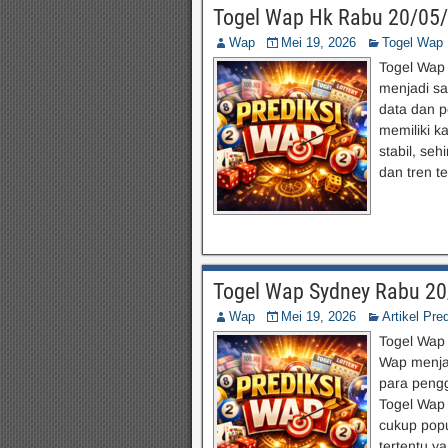
Togel Wap Hk Rabu 20/05
Wap
Mei 19, 2026
Togel Wap
Togel Wap 
menjadi sa
data dan p
memiliki ka
stabil, seh
dan tren t
Togel Wap Sydney Rabu 2
Wap
Mei 19, 2026
Artikel Pre
Togel Wap 
Wap menjad
para pengg
Togel Wap 
cukup popu
tertentu ya