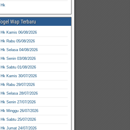
 Hk
Togel Wap Terbaru
 Hk Kamis 06/08/2026
 Hk Rabu 05/08/2026
 Hk Selasa 04/08/2026
 Hk Senin 03/08/2026
 Hk Sabtu 01/08/2026
 Hk Kamis 30/07/2026
 Hk Rabu 29/07/2026
 Hk Selasa 28/07/2026
 Hk Senin 27/07/2026
 Hk Minggu 26/07/2026
 Hk Sabtu 25/07/2026
 Hk Jumat 24/07/2026