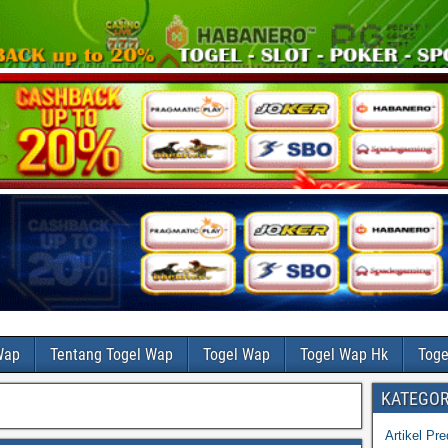
Wap
Tentang Togel Wap
Togel Wap
Togel Wap Hk
Toge
KATEGOR
Artikel Pr