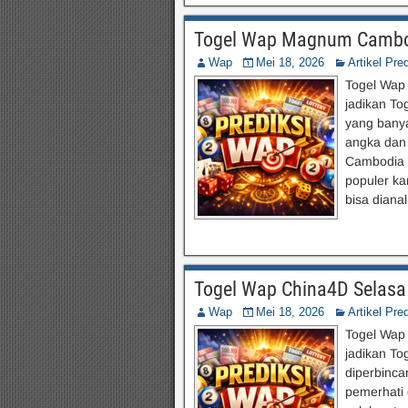
Togel Wap Magnum Cambo
Wap
Mei 18, 2026
Artikel Pre
Togel Wap
jadikan T
yang banya
angka dan 
Cambodia d
populer ka
bisa dianal
Togel Wap China4D Selasa
Wap
Mei 18, 2026
Artikel Pre
Togel Wap 
jadikan To
diperbinca
pemerhati 