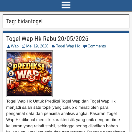
Tag:
bidantogel
Togel Wap Hk Rabu 20/05/2026
Wap
Mei 19, 2026
Togel Wap Hk
Comments
Togel Wap Hk Untuk Prediksi Togel Wap dan Togel Wap Hk
menjadi salah satu topik yang cukup diminati oleh para
pengamat data dan pencinta analisis angka. Pasaran Togel
Wap Hk dikenal memiliki karakteristik yang unik dengan ritme
keluaran yang relatif stabil, sehingga sering dijadikan bahan
kajian untuk melihat pola dan tren tertentu. Dengan pendekatan