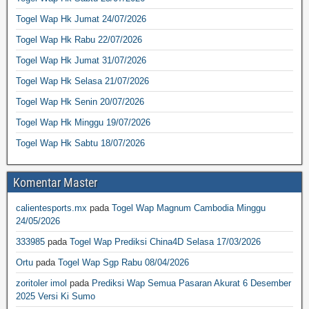
Togel Wap Hk Jumat 24/07/2026
Togel Wap Hk Rabu 22/07/2026
Togel Wap Hk Jumat 31/07/2026
Togel Wap Hk Selasa 21/07/2026
Togel Wap Hk Senin 20/07/2026
Togel Wap Hk Minggu 19/07/2026
Togel Wap Hk Sabtu 18/07/2026
Komentar Master
calientesports.mx
pada
Togel Wap Magnum Cambodia Minggu
24/05/2026
333985
pada
Togel Wap Prediksi China4D Selasa 17/03/2026
Ortu
pada
Togel Wap Sgp Rabu 08/04/2026
zoritoler imol
pada
Prediksi Wap Semua Pasaran Akurat 6 Desember
2025 Versi Ki Sumo