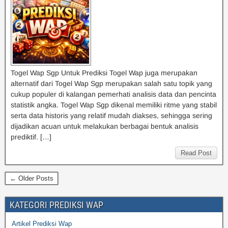
Togel Wap Sgp Untuk Prediksi Togel Wap juga merupakan
alternatif dari Togel Wap Sgp merupakan salah satu topik yang
cukup populer di kalangan pemerhati analisis data dan pencinta
statistik angka. Togel Wap Sgp dikenal memiliki ritme yang stabil
serta data historis yang relatif mudah diakses, sehingga sering
dijadikan acuan untuk melakukan berbagai bentuk analisis
prediktif. […]
Read Post
← Older Posts
KATEGORI PREDIKSI WAP
Artikel Prediksi Wap