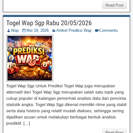
Read Post
Togel Wap Sgp Rabu 20/05/2026
Wap
Mei 19, 2026
Artikel Prediksi Wap
Comments
Togel Wap Sgp Untuk Prediksi Togel Wap juga merupakan
alternatif dari Togel Wap Sgp merupakan salah satu topik yang
cukup populer di kalangan pemerhati analisis data dan pencinta
statistik angka. Togel Wap Sgp dikenal memiliki ritme yang stabil
serta data historis yang relatif mudah diakses, sehingga sering
dijadikan acuan untuk melakukan berbagai bentuk analisis
prediktif. […]
Read Post