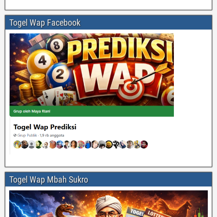
Togel Wap Facebook
Togel Wap Mbah Sukro