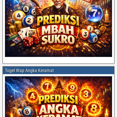
Togel Wap Angka Keramat