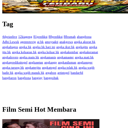
Tag
4dprizelive
12kiageng
81prediksi
88prediksi
88rumah
abangbona
Adhi Luwuk
agentotovip
ai hk
amoysakti
anakgowa
angka akurat hk
angkabagus
angka hk
angka hk hari ini
angka ikut hk
angkajitu
angka
jitu hk
angka keluaran hk
angka keluar hk
angkakembar
angkakeramat
angkalovers
angka main hk
angkamanis
angkamaster
angka mati hk
angkaprediksitogel
angkasetan
angkasgp
angkasiluman
angkasuper
angka tarung hk
angkaterjitu
angkatogel
angka tolak hk
angka wajib
hadir hk
angka wajib masuk hk
argabon
artistogel
bandar4d
bangbaron
bangbona
bangjay
bangpoltak
Film Semi Hot Membara