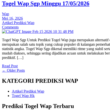
Togel Wap Sgp Minggu 17/05/2026
Wap
Mei 16, 2026
Artikel Prediksi Wap
Comments
Togel Wap Sgp Untuk Prediksi Togel Wap juga merupakan alternatif
merupakan salah satu topik yang cukup populer di kalangan pemerhati 
statistik angka. Togel Wap Sgp dikenal memiliki ritme yang stabil serta
mudah diakses, sehingga sering dijadikan acuan untuk melakukan berb
prediktif. […]
Read Post
← Older Posts
KATEGORI PREDIKSI WAP
Artikel Prediksi Wap
Togel Wap Hk
Prediksi Togel Wap Terbaru