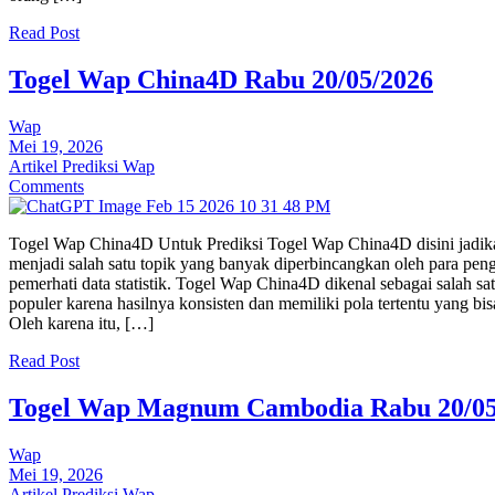
Read Post
Togel Wap China4D Rabu 20/05/2026
Wap
Mei 19, 2026
Artikel Prediksi Wap
Comments
Togel Wap China4D Untuk Prediksi Togel Wap China4D disini jadi
menjadi salah satu topik yang banyak diperbincangkan oleh para pen
pemerhati data statistik. Togel Wap China4D dikenal sebagai salah s
populer karena hasilnya konsisten dan memiliki pola tertentu yang bisa 
Oleh karena itu, […]
Read Post
Togel Wap Magnum Cambodia Rabu 20/05
Wap
Mei 19, 2026
Artikel Prediksi Wap