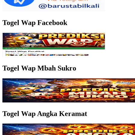
Togel Wap Facebook
Togel Wap Mbah Sukro
Togel Wap Angka Keramat