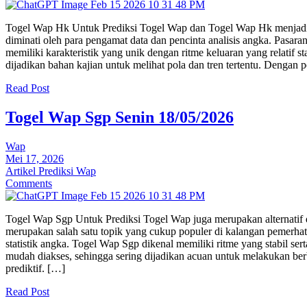
Togel Wap Hk Untuk Prediksi Togel Wap dan Togel Wap Hk menjadi 
diminati oleh para pengamat data dan pencinta analisis angka. Pasar
memiliki karakteristik yang unik dengan ritme keluaran yang relatif st
dijadikan bahan kajian untuk melihat pola dan tren tertentu. Dengan
Read Post
Togel Wap Sgp Senin 18/05/2026
Wap
Mei 17, 2026
Artikel Prediksi Wap
Comments
Togel Wap Sgp Untuk Prediksi Togel Wap juga merupakan alternatif
merupakan salah satu topik yang cukup populer di kalangan pemerhati 
statistik angka. Togel Wap Sgp dikenal memiliki ritme yang stabil serta
mudah diakses, sehingga sering dijadikan acuan untuk melakukan berb
prediktif. […]
Read Post