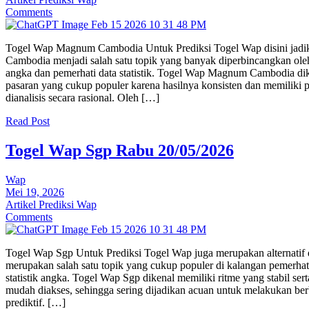
Comments
Togel Wap Magnum Cambodia Untuk Prediksi Togel Wap disini ja
Cambodia menjadi salah satu topik yang banyak diperbincangkan oleh
angka dan pemerhati data statistik. Togel Wap Magnum Cambodia dike
pasaran yang cukup populer karena hasilnya konsisten dan memiliki po
dianalisis secara rasional. Oleh […]
Read Post
Togel Wap Sgp Rabu 20/05/2026
Wap
Mei 19, 2026
Artikel Prediksi Wap
Comments
Togel Wap Sgp Untuk Prediksi Togel Wap juga merupakan alternatif
merupakan salah satu topik yang cukup populer di kalangan pemerhati 
statistik angka. Togel Wap Sgp dikenal memiliki ritme yang stabil serta
mudah diakses, sehingga sering dijadikan acuan untuk melakukan berb
prediktif. […]