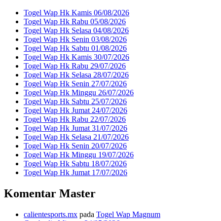
Togel Wap Hk Kamis 06/08/2026
Togel Wap Hk Rabu 05/08/2026
Togel Wap Hk Selasa 04/08/2026
Togel Wap Hk Senin 03/08/2026
Togel Wap Hk Sabtu 01/08/2026
Togel Wap Hk Kamis 30/07/2026
Togel Wap Hk Rabu 29/07/2026
Togel Wap Hk Selasa 28/07/2026
Togel Wap Hk Senin 27/07/2026
Togel Wap Hk Minggu 26/07/2026
Togel Wap Hk Sabtu 25/07/2026
Togel Wap Hk Jumat 24/07/2026
Togel Wap Hk Rabu 22/07/2026
Togel Wap Hk Jumat 31/07/2026
Togel Wap Hk Selasa 21/07/2026
Togel Wap Hk Senin 20/07/2026
Togel Wap Hk Minggu 19/07/2026
Togel Wap Hk Sabtu 18/07/2026
Togel Wap Hk Jumat 17/07/2026
Komentar Master
calientesports.mx
pada
Togel Wap Magnum