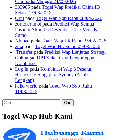
Cambodia Minggu 24/05/2026
333985
pada
Togel Wap Prediksi China4D
Selasa 17/03/2026
Ortu
pada
Togel Wap Sgp Rabu 08/04/2026
zoritoler imol
pada
Prediksi Wap Semua
Pasaran Akurat 6 Desember 2025 Versi Ki
Sumo
Ahmad
pada
Togel Wap Hk Rabu 25/02/2026
zika
pada
Togel Wap Hk Senin 09/03/2026
️ Transfer
pada
Prediksi Wap Lanjutan Strategi
Gabungan BBFS dan Cara Penyaringan
Kombinasi
Log In
pada
Kombinasi Wap 3 Pasaran
Hongkong Singapura Sydney (Analisis
Lengkap)
hello world
pada
Togel Wap Sgp Rabu
11/03/2026
Cari
untuk:
Togel Wap Hub Kami