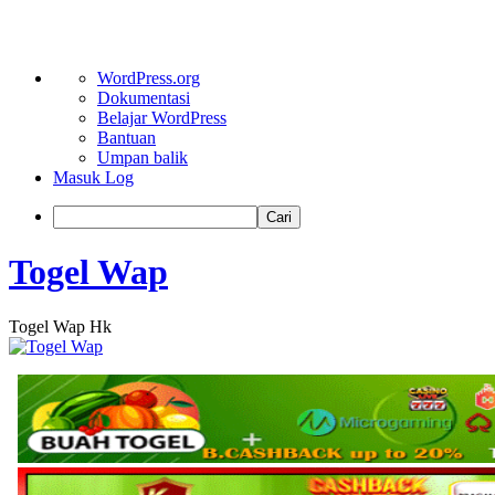
Tentang
WordPress.org
WordPress
Dokumentasi
Belajar WordPress
Bantuan
Umpan balik
Masuk Log
Cari
Togel Wap
Togel Wap Hk