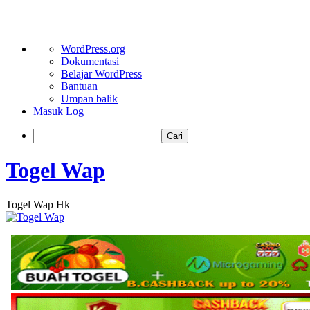
Tentang
WordPress.org
WordPress
Dokumentasi
Belajar WordPress
Bantuan
Umpan balik
Masuk Log
Cari
Togel Wap
Togel Wap Hk