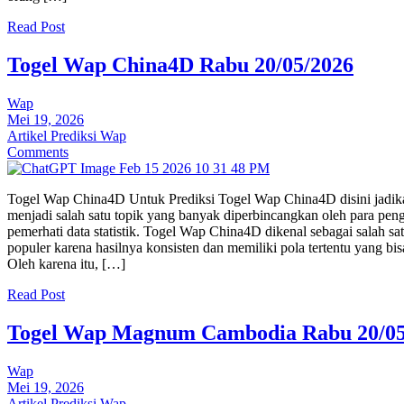
Read Post
Togel Wap China4D Rabu 20/05/2026
Wap
Mei 19, 2026
Artikel Prediksi Wap
Comments
Togel Wap China4D Untuk Prediksi Togel Wap China4D disini jadi
menjadi salah satu topik yang banyak diperbincangkan oleh para pen
pemerhati data statistik. Togel Wap China4D dikenal sebagai salah s
populer karena hasilnya konsisten dan memiliki pola tertentu yang bisa 
Oleh karena itu, […]
Read Post
Togel Wap Magnum Cambodia Rabu 20/05
Wap
Mei 19, 2026
Artikel Prediksi Wap