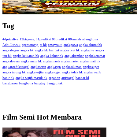
Tag
4dprizelive
12kiageng
81prediksi
88prediksi
88rumah
abangbona
Adhi Luwuk
agentotovip
ai hk
amoysakti
anakgowa
angka akurat hk
angkabagus
angka hk
angka hk hari ini
angka ikut hk
angkajitu
angka
jitu hk
angka keluaran hk
angka keluar hk
angkakembar
angkakeramat
angkalovers
angka main hk
angkamanis
angkamaster
angka mati hk
angkaprediksitogel
angkasetan
angkasgp
angkasiluman
angkasuper
angka tarung hk
angkaterjitu
angkatogel
angka tolak hk
angka wajib
hadir hk
angka wajib masuk hk
argabon
artistogel
bandar4d
bangbaron
bangbona
bangjay
bangpoltak
Film Semi Hot Membara