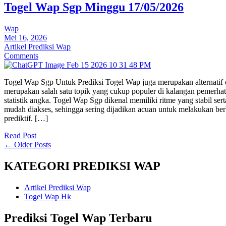
Togel Wap Sgp Minggu 17/05/2026
Wap
Mei 16, 2026
Artikel Prediksi Wap
Comments
Togel Wap Sgp Untuk Prediksi Togel Wap juga merupakan alternatif
merupakan salah satu topik yang cukup populer di kalangan pemerhati 
statistik angka. Togel Wap Sgp dikenal memiliki ritme yang stabil serta
mudah diakses, sehingga sering dijadikan acuan untuk melakukan berb
prediktif. […]
Read Post
← Older Posts
KATEGORI PREDIKSI WAP
Artikel Prediksi Wap
Togel Wap Hk
Prediksi Togel Wap Terbaru