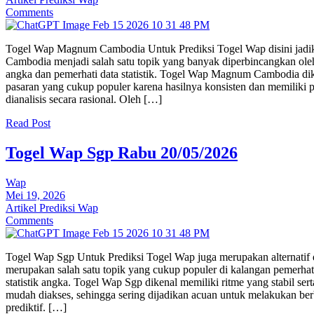
Comments
Togel Wap Magnum Cambodia Untuk Prediksi Togel Wap disini ja
Cambodia menjadi salah satu topik yang banyak diperbincangkan oleh
angka dan pemerhati data statistik. Togel Wap Magnum Cambodia dike
pasaran yang cukup populer karena hasilnya konsisten dan memiliki po
dianalisis secara rasional. Oleh […]
Read Post
Togel Wap Sgp Rabu 20/05/2026
Wap
Mei 19, 2026
Artikel Prediksi Wap
Comments
Togel Wap Sgp Untuk Prediksi Togel Wap juga merupakan alternatif
merupakan salah satu topik yang cukup populer di kalangan pemerhati 
statistik angka. Togel Wap Sgp dikenal memiliki ritme yang stabil serta
mudah diakses, sehingga sering dijadikan acuan untuk melakukan berb
prediktif. […]