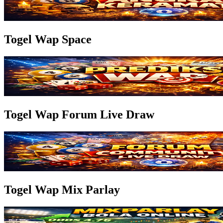
Togel Wap Space
Togel Wap Forum Live Draw
Togel Wap Mix Parlay