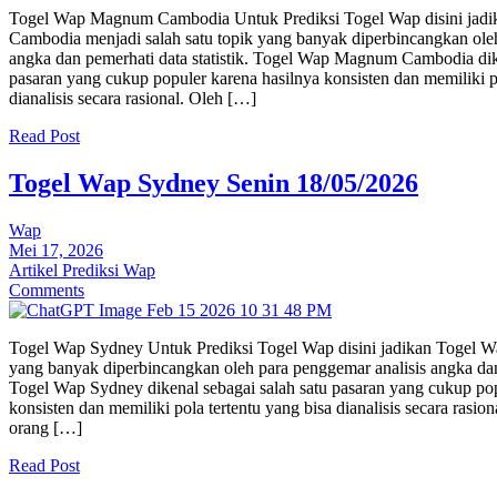
Togel Wap Magnum Cambodia Untuk Prediksi Togel Wap disini ja
Cambodia menjadi salah satu topik yang banyak diperbincangkan oleh
angka dan pemerhati data statistik. Togel Wap Magnum Cambodia dike
pasaran yang cukup populer karena hasilnya konsisten dan memiliki po
dianalisis secara rasional. Oleh […]
Read Post
Togel Wap Sydney Senin 18/05/2026
Wap
Mei 17, 2026
Artikel Prediksi Wap
Comments
Togel Wap Sydney Untuk Prediksi Togel Wap disini jadikan Togel Wa
yang banyak diperbincangkan oleh para penggemar analisis angka dan 
Togel Wap Sydney dikenal sebagai salah satu pasaran yang cukup pop
konsisten dan memiliki pola tertentu yang bisa dianalisis secara rasio
orang […]
Read Post