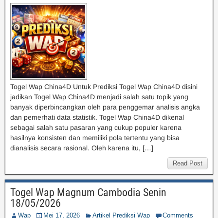
Togel Wap China4D Untuk Prediksi Togel Wap China4D disini
jadikan Togel Wap China4D menjadi salah satu topik yang
banyak diperbincangkan oleh para penggemar analisis angka
dan pemerhati data statistik. Togel Wap China4D dikenal
sebagai salah satu pasaran yang cukup populer karena
hasilnya konsisten dan memiliki pola tertentu yang bisa
dianalisis secara rasional. Oleh karena itu, […]
Read Post
Togel Wap Magnum Cambodia Senin
18/05/2026
Wap
Mei 17, 2026
Artikel Prediksi Wap
Comments