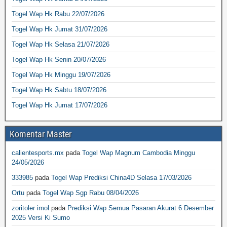
Togel Wap Hk Rabu 22/07/2026
Togel Wap Hk Jumat 31/07/2026
Togel Wap Hk Selasa 21/07/2026
Togel Wap Hk Senin 20/07/2026
Togel Wap Hk Minggu 19/07/2026
Togel Wap Hk Sabtu 18/07/2026
Togel Wap Hk Jumat 17/07/2026
Komentar Master
calientesports.mx
pada
Togel Wap Magnum Cambodia Minggu
24/05/2026
333985
pada
Togel Wap Prediksi China4D Selasa 17/03/2026
Ortu
pada
Togel Wap Sgp Rabu 08/04/2026
zoritoler imol
pada
Prediksi Wap Semua Pasaran Akurat 6 Desember
2025 Versi Ki Sumo