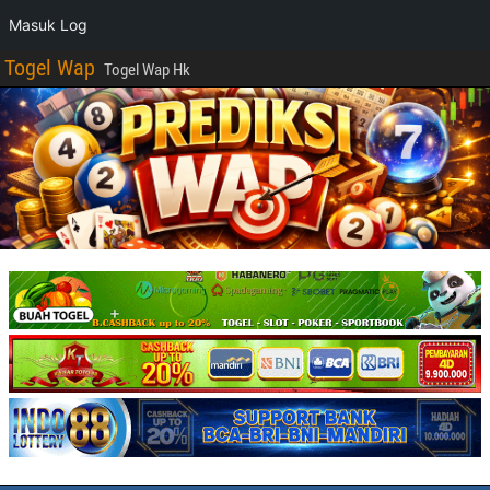
Masuk Log
Togel Wap
Togel Wap Hk