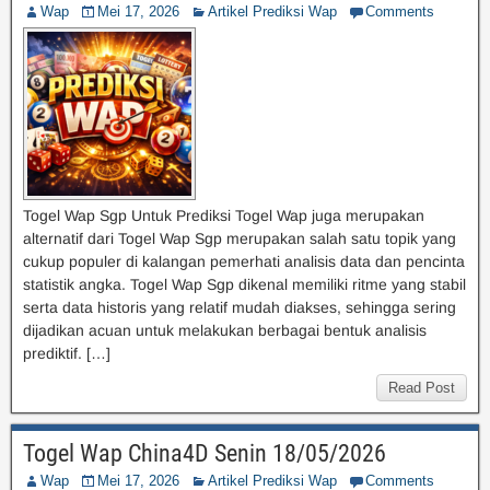
Wap
Mei 17, 2026
Artikel Prediksi Wap
Comments
Togel Wap Sgp Untuk Prediksi Togel Wap juga merupakan
alternatif dari Togel Wap Sgp merupakan salah satu topik yang
cukup populer di kalangan pemerhati analisis data dan pencinta
statistik angka. Togel Wap Sgp dikenal memiliki ritme yang stabil
serta data historis yang relatif mudah diakses, sehingga sering
dijadikan acuan untuk melakukan berbagai bentuk analisis
prediktif. […]
Read Post
Togel Wap China4D Senin 18/05/2026
Wap
Mei 17, 2026
Artikel Prediksi Wap
Comments