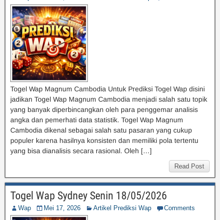
Togel Wap Magnum Cambodia Untuk Prediksi Togel Wap disini
jadikan Togel Wap Magnum Cambodia menjadi salah satu topik
yang banyak diperbincangkan oleh para penggemar analisis
angka dan pemerhati data statistik. Togel Wap Magnum
Cambodia dikenal sebagai salah satu pasaran yang cukup
populer karena hasilnya konsisten dan memiliki pola tertentu
yang bisa dianalisis secara rasional. Oleh […]
Read Post
Togel Wap Sydney Senin 18/05/2026
Wap
Mei 17, 2026
Artikel Prediksi Wap
Comments