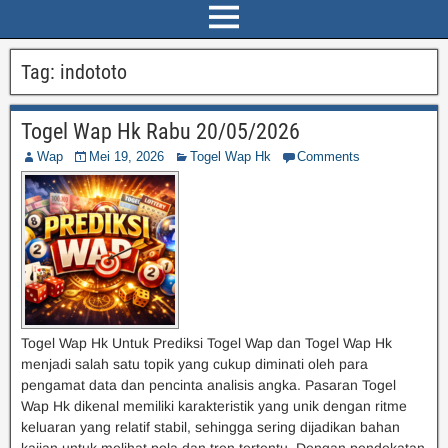
Tag:
indototo
Togel Wap Hk Rabu 20/05/2026
Wap
Mei 19, 2026
Togel Wap Hk
Comments
Togel Wap Hk Untuk Prediksi Togel Wap dan Togel Wap Hk
menjadi salah satu topik yang cukup diminati oleh para
pengamat data dan pencinta analisis angka. Pasaran Togel
Wap Hk dikenal memiliki karakteristik yang unik dengan ritme
keluaran yang relatif stabil, sehingga sering dijadikan bahan
kajian untuk melihat pola dan tren tertentu. Dengan pendekatan