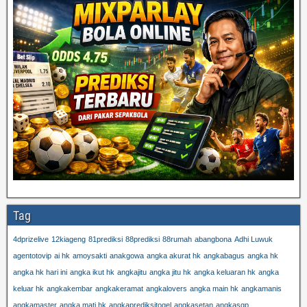
Tag
4dprizelive
12kiageng
81prediksi
88prediksi
88rumah
abangbona
Adhi Luwuk
agentotovip
ai hk
amoysakti
anakgowa
angka akurat hk
angkabagus
angka hk
angka hk hari ini
angka ikut hk
angkajitu
angka jitu hk
angka keluaran hk
angka
keluar hk
angkakembar
angkakeramat
angkalovers
angka main hk
angkamanis
angkamaster
angka mati hk
angkaprediksitogel
angkasetan
angkasgp