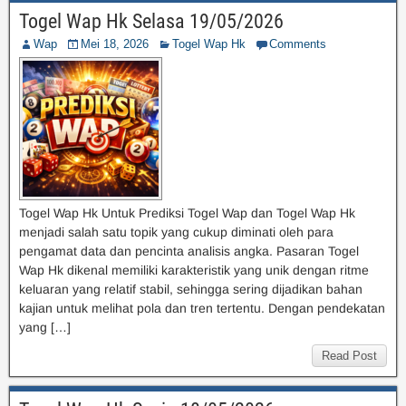
Togel Wap Hk Selasa 19/05/2026
Wap
Mei 18, 2026
Togel Wap Hk
Comments
Togel Wap Hk Untuk Prediksi Togel Wap dan Togel Wap Hk
menjadi salah satu topik yang cukup diminati oleh para
pengamat data dan pencinta analisis angka. Pasaran Togel
Wap Hk dikenal memiliki karakteristik yang unik dengan ritme
keluaran yang relatif stabil, sehingga sering dijadikan bahan
kajian untuk melihat pola dan tren tertentu. Dengan pendekatan
yang […]
Read Post