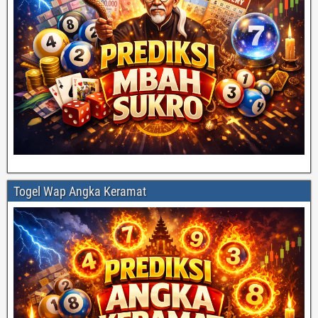
Togel Wap Angka Keramat