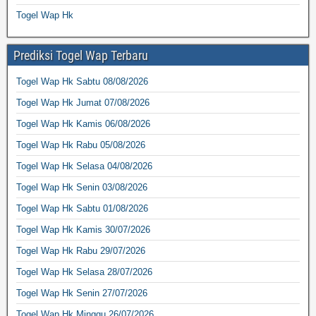
Togel Wap Hk
Prediksi Togel Wap Terbaru
Togel Wap Hk Sabtu 08/08/2026
Togel Wap Hk Jumat 07/08/2026
Togel Wap Hk Kamis 06/08/2026
Togel Wap Hk Rabu 05/08/2026
Togel Wap Hk Selasa 04/08/2026
Togel Wap Hk Senin 03/08/2026
Togel Wap Hk Sabtu 01/08/2026
Togel Wap Hk Kamis 30/07/2026
Togel Wap Hk Rabu 29/07/2026
Togel Wap Hk Selasa 28/07/2026
Togel Wap Hk Senin 27/07/2026
Togel Wap Hk Minggu 26/07/2026