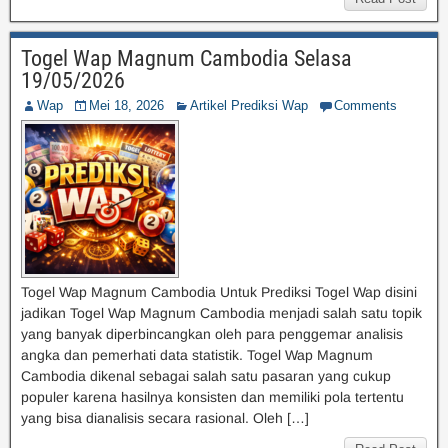
Togel Wap Magnum Cambodia Selasa
19/05/2026
Wap
Mei 18, 2026
Artikel Prediksi Wap
Comments
Togel Wap Magnum Cambodia Untuk Prediksi Togel Wap disini
jadikan Togel Wap Magnum Cambodia menjadi salah satu topik
yang banyak diperbincangkan oleh para penggemar analisis
angka dan pemerhati data statistik. Togel Wap Magnum
Cambodia dikenal sebagai salah satu pasaran yang cukup
populer karena hasilnya konsisten dan memiliki pola tertentu
yang bisa dianalisis secara rasional. Oleh […]