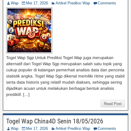
Wap
Mei 17, 2026
Artikel Prediksi Wap
Comments
Togel Wap Sgp Untuk Prediksi Togel Wap juga merupakan
alternatif dari Togel Wap Sgp merupakan salah satu topik yang
cukup populer di kalangan pemerhati analisis data dan pencinta
statistik angka. Togel Wap Sgp dikenal memiliki ritme yang stabil
serta data historis yang relatif mudah diakses, sehingga sering
dijadikan acuan untuk melakukan berbagai bentuk analisis
prediktif. […]
Read Post
Togel Wap China4D Senin 18/05/2026
Wap
Mei 17, 2026
Artikel Prediksi Wap
Comments