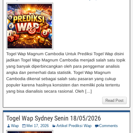
Togel Wap Magnum Cambodia Untuk Prediksi Togel Wap disini
jadikan Togel Wap Magnum Cambodia menjadi salah satu topik
yang banyak diperbincangkan oleh para penggemar analisis
angka dan pemerhati data statistik. Togel Wap Magnum
Cambodia dikenal sebagai salah satu pasaran yang cukup
populer karena hasilnya konsisten dan memiliki pola tertentu
yang bisa dianalisis secara rasional. Oleh […]
Read Post
Togel Wap Sydney Senin 18/05/2026
Wap
Mei 17, 2026
Artikel Prediksi Wap
Comments