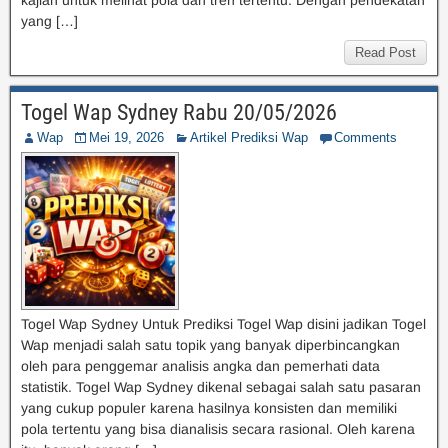
yang […]
Read Post
Togel Wap Sydney Rabu 20/05/2026
Wap
Mei 19, 2026
Artikel Prediksi Wap
Comments
Togel Wap Sydney Untuk Prediksi Togel Wap disini jadikan Togel
Wap menjadi salah satu topik yang banyak diperbincangkan
oleh para penggemar analisis angka dan pemerhati data
statistik. Togel Wap Sydney dikenal sebagai salah satu pasaran
yang cukup populer karena hasilnya konsisten dan memiliki
pola tertentu yang bisa dianalisis secara rasional. Oleh karena