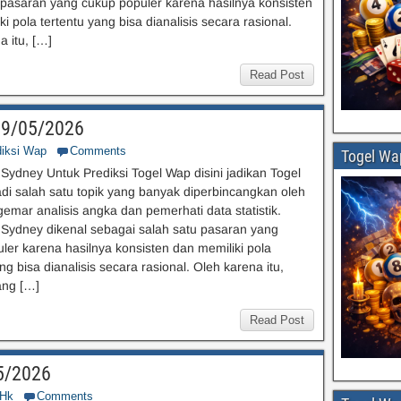
 pasaran yang cukup populer karena hasilnya konsisten
i pola tertentu yang bisa dianalisis secara rasional.
a itu, […]
Read Post
19/05/2026
diksi Wap
Comments
Togel Wa
Sydney Untuk Prediksi Togel Wap disini jadikan Togel
i salah satu topik yang banyak diperbincangkan oleh
emar analisis angka dan pemerhati data statistik.
Sydney dikenal sebagai salah satu pasaran yang
ler karena hasilnya konsisten dan memiliki pola
ng bisa dianalisis secara rasional. Oleh karena itu,
ang […]
Read Post
5/2026
 Hk
Comments