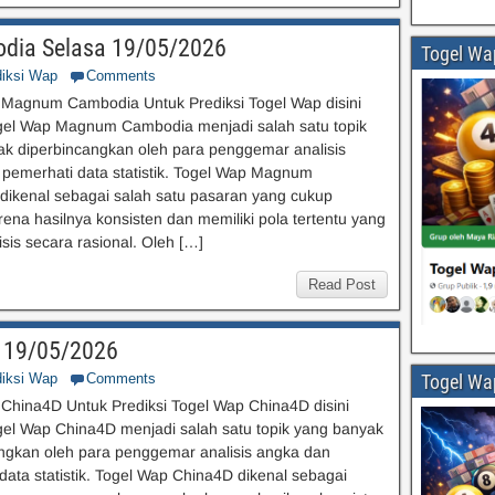
dia Selasa 19/05/2026
Togel Wa
diksi Wap
Comments
 Magnum Cambodia Untuk Prediksi Togel Wap disini
ogel Wap Magnum Cambodia menjadi salah satu topik
k diperbincangkan oleh para penggemar analisis
pemerhati data statistik. Togel Wap Magnum
ikenal sebagai salah satu pasaran yang cukup
rena hasilnya konsisten dan memiliki pola tertentu yang
isis secara rasional. Oleh […]
Read Post
 19/05/2026
Togel Wa
diksi Wap
Comments
China4D Untuk Prediksi Togel Wap China4D disini
gel Wap China4D menjadi salah satu topik yang banyak
ngkan oleh para penggemar analisis angka dan
data statistik. Togel Wap China4D dikenal sebagai