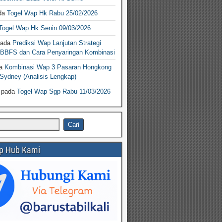
da
Togel Wap Hk Rabu 25/02/2026
Togel Wap Hk Senin 09/03/2026
ada
Prediksi Wap Lanjutan Strategi
BBFS dan Cara Penyaringan Kombinasi
a
Kombinasi Wap 3 Pasaran Hongkong
Sydney (Analisis Lengkap)
pada
Togel Wap Sgp Rabu 11/03/2026
p Hub Kami