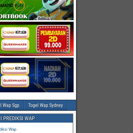
l Wap Sgp
Togel Wap Sydney
I PREDIKSI WAP
ediksi Wap