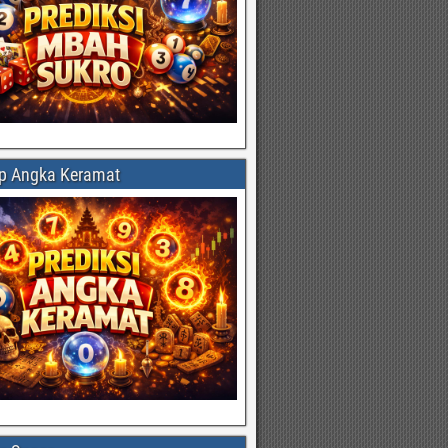
p Angka Keramat