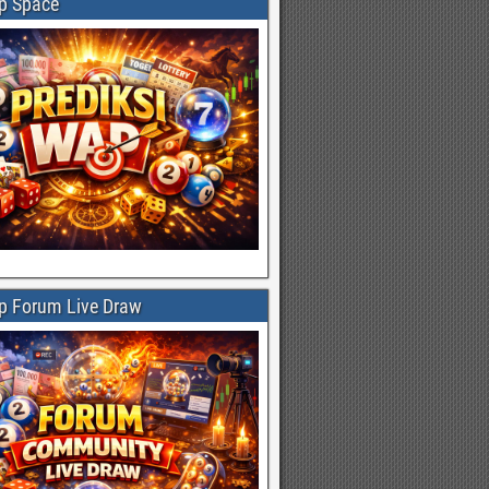
p Space
p Forum Live Draw