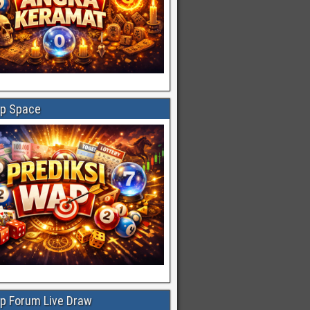
p Space
p Forum Live Draw