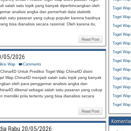
i salah satu topik yang banyak diperbincangkan oleh
Togel Wap
emar analisis angka dan pemerhati data statistik.
Togel Wap
alah satu pasaran yang cukup populer karena hasilnya
yang bisa dianalisis secara rasional. Oleh karena itu,
Togel Wap
Togel Wap
Read Post
Togel Wap
Togel Wap
0/05/2026
Togel Wap
diksi Wap
Comments
Togel Wap
China4D Untuk Prediksi Togel Wap China4D disini
gel Wap China4D menjadi salah satu topik yang banyak
Togel Wap
ngkan oleh para penggemar analisis angka dan
Togel Wap
 China4D dikenal sebagai salah satu pasaran yang cukup
 memiliki pola tertentu yang bisa dianalisis secara
Togel Wap
Togel Wap
Read Post
Komenta
ia Rabu 20/05/2026