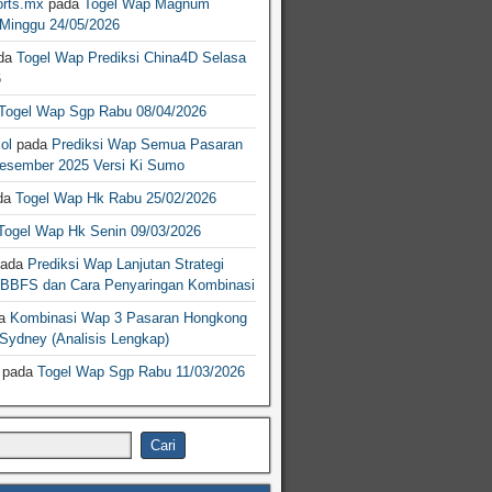
orts.mx
pada
Togel Wap Magnum
Minggu 24/05/2026
da
Togel Wap Prediksi China4D Selasa
6
Togel Wap Sgp Rabu 08/04/2026
ol
pada
Prediksi Wap Semua Pasaran
Desember 2025 Versi Ki Sumo
da
Togel Wap Hk Rabu 25/02/2026
Togel Wap Hk Senin 09/03/2026
ada
Prediksi Wap Lanjutan Strategi
BBFS dan Cara Penyaringan Kombinasi
a
Kombinasi Wap 3 Pasaran Hongkong
Sydney (Analisis Lengkap)
pada
Togel Wap Sgp Rabu 11/03/2026