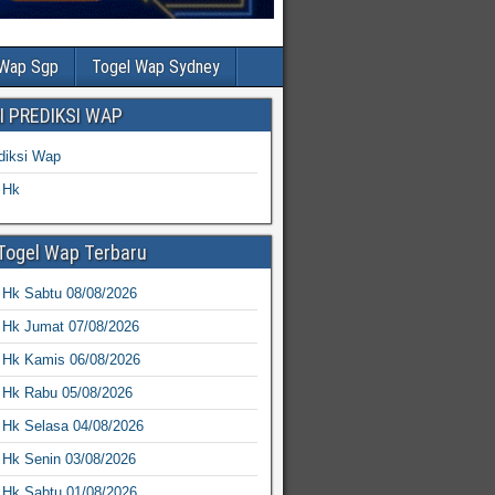
 Wap Sgp
Togel Wap Sydney
I PREDIKSI WAP
ediksi Wap
 Hk
 Togel Wap Terbaru
 Hk Sabtu 08/08/2026
 Hk Jumat 07/08/2026
 Hk Kamis 06/08/2026
 Hk Rabu 05/08/2026
 Hk Selasa 04/08/2026
 Hk Senin 03/08/2026
 Hk Sabtu 01/08/2026