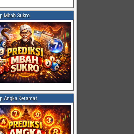
p Mbah Sukro
p Angka Keramat