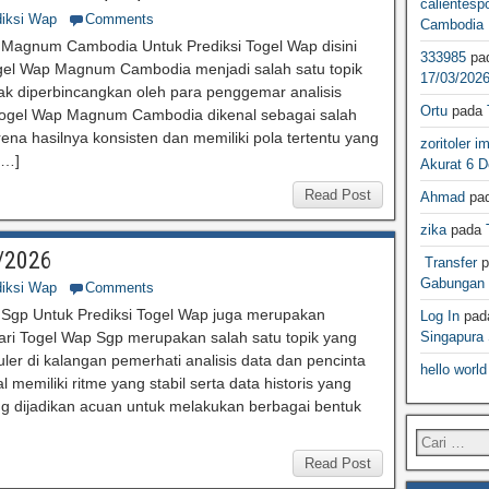
calientesp
diksi Wap
Comments
Cambodia 
 Magnum Cambodia Untuk Prediksi Togel Wap disini
333985
pa
ogel Wap Magnum Cambodia menjadi salah satu topik
17/03/202
k diperbincangkan oleh para penggemar analisis
Ortu
pada
. Togel Wap Magnum Cambodia dikenal sebagai salah
ena hasilnya konsisten dan memiliki pola tertentu yang
zoritoler im
[…]
Akurat 6 
Read Post
Ahmad
pa
zika
pada
/2026
️ Transfer
p
Gabungan 
diksi Wap
Comments
 Sgp Untuk Prediksi Togel Wap juga merupakan
Log In
pad
 dari Togel Wap Sgp merupakan salah satu topik yang
Singapura 
ler di kalangan pemerhati analisis data dan pencinta
hello world
l memiliki ritme yang stabil serta data historis yang
ing dijadikan acuan untuk melakukan berbagai bentuk
Read Post