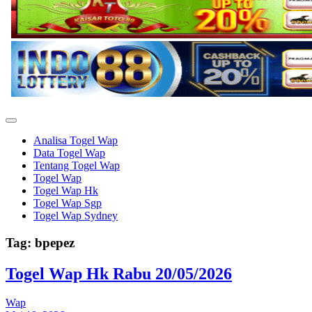
Analisa Togel Wap
Data Togel Wap
Tentang Togel Wap
Togel Wap
Togel Wap Hk
Togel Wap Sgp
Togel Wap Sydney
Tag:
bpepez
Togel Wap Hk Rabu 20/05/2026
Wap