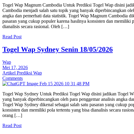
Togel Wap Magnum Cambodia Untuk Prediksi Togel Wap disini ja
Cambodia menjadi salah satu topik yang banyak diperbincangkan oleh
angka dan pemerhati data statistik. Togel Wap Magnum Cambodia dike
pasaran yang cukup populer karena hasilnya konsisten dan memiliki po
dianalisis secara rasional. Oleh […]
Read Post
Togel Wap Sydney Senin 18/05/2026
Wap
Mei 17, 2026
Artikel Prediksi Wap
Comments
Togel Wap Sydney Untuk Prediksi Togel Wap disini jadikan Togel Wa
yang banyak diperbincangkan oleh para penggemar analisis angka dan 
Togel Wap Sydney dikenal sebagai salah satu pasaran yang cukup pop
konsisten dan memiliki pola tertentu yang bisa dianalisis secara rasio
orang […]
Read Post