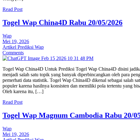
Read Post
Togel Wap China4D Rabu 20/05/2026
Wap
Mei 19, 2026
Artikel Prediksi Wap
Comments
Togel Wap China4D Untuk Prediksi Togel Wap China4D disini jadi
menjadi salah satu topik yang banyak diperbincangkan oleh para pen
pemerhati data statistik. Togel Wap China4D dikenal sebagai salah s
populer karena hasilnya konsisten dan memiliki pola tertentu yang bisa 
Oleh karena itu, […]
Read Post
Togel Wap Magnum Cambodia Rabu 20/05
Wap
Mei 19, 2026
Artikel Prediksi Wap