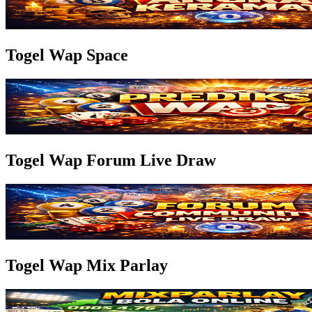
Togel Wap Space
Togel Wap Forum Live Draw
Togel Wap Mix Parlay