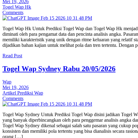
Mei 19, 2026
Togel Wap Hk
Comments
Togel Wap Hk Untuk Prediksi Togel Wap dan Togel Wap Hk menjadi 
diminati oleh para pengamat data dan pencinta analisis angka. Pasar
memiliki karakteristik yang unik dengan ritme keluaran yang relatif st
dijadikan bahan kajian untuk melihat pola dan tren tertentu. Dengan
Read Post
Togel Wap Sydney Rabu 20/05/2026
Wap
Mei 19, 2026
Artikel Prediksi Wap
Comments
Togel Wap Sydney Untuk Prediksi Togel Wap disini jadikan Togel Wa
yang banyak diperbincangkan oleh para penggemar analisis angka dan 
Togel Wap Sydney dikenal sebagai salah satu pasaran yang cukup pop
konsisten dan memiliki pola tertentu yang bisa dianalisis secara rasio
orang […]