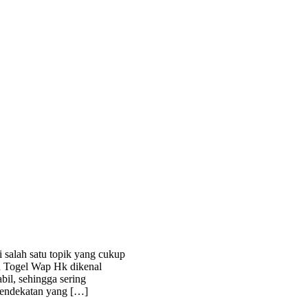
salah satu topik yang cukup
an Togel Wap Hk dikenal
abil, sehingga sering
 pendekatan yang […]