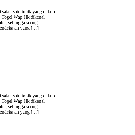
salah satu topik yang cukup
an Togel Wap Hk dikenal
abil, sehingga sering
 pendekatan yang […]
salah satu topik yang cukup
an Togel Wap Hk dikenal
abil, sehingga sering
 pendekatan yang […]