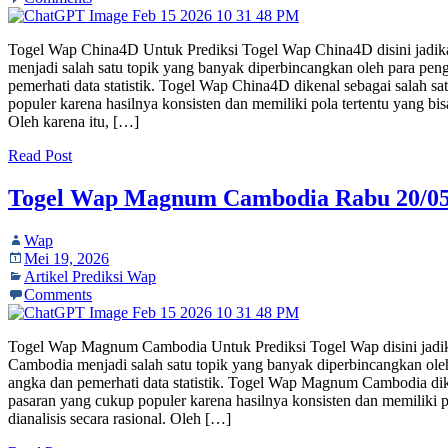
Togel Wap China4D Untuk Prediksi Togel Wap China4D disini jadi
menjadi salah satu topik yang banyak diperbincangkan oleh para pen
pemerhati data statistik. Togel Wap China4D dikenal sebagai salah s
populer karena hasilnya konsisten dan memiliki pola tertentu yang bisa 
Oleh karena itu, […]
Read Post
Togel Wap Magnum Cambodia Rabu 20/05
Wap
Mei 19, 2026
Artikel Prediksi Wap
Comments
Togel Wap Magnum Cambodia Untuk Prediksi Togel Wap disini ja
Cambodia menjadi salah satu topik yang banyak diperbincangkan oleh
angka dan pemerhati data statistik. Togel Wap Magnum Cambodia dike
pasaran yang cukup populer karena hasilnya konsisten dan memiliki po
dianalisis secara rasional. Oleh […]