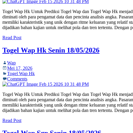
Togel Wap Hk Untuk Prediksi Togel Wap dan Togel Wap Hk menjadi 
diminati oleh para pengamat data dan pencinta analisis angka. Pasar
memiliki karakteristik yang unik dengan ritme keluaran yang relatif st
dijadikan bahan kajian untuk melihat pola dan tren tertentu. Dengan
Read Post
Togel Wap Hk Senin 18/05/2026
Wap
Mei 17, 2026
Togel Wap Hk
Comments
Togel Wap Hk Untuk Prediksi Togel Wap dan Togel Wap Hk menjadi 
diminati oleh para pengamat data dan pencinta analisis angka. Pasar
memiliki karakteristik yang unik dengan ritme keluaran yang relatif st
dijadikan bahan kajian untuk melihat pola dan tren tertentu. Dengan
Read Post
Togel Wap Sgp Senin 18/05/2026