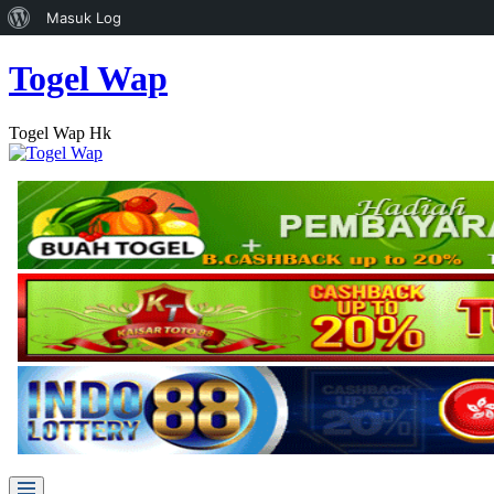
Tentang
Masuk Log
WordPress
Togel Wap
Togel Wap Hk