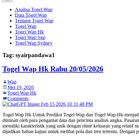
Analisa Togel Wap
Data Togel Wap
Tentang Togel Wap
Togel Wap
Togel Wap Hk
Togel Wap Sgp
Togel Wap Sydney
Tag:
syairpandawa1
Togel Wap Hk Rabu 20/05/2026
Wap
Mei 19, 2026
Togel Wap Hk
Comments
Togel Wap Hk Untuk Prediksi Togel Wap dan Togel Wap Hk menjadi 
diminati oleh para pengamat data dan pencinta analisis angka. Pasar
memiliki karakteristik yang unik dengan ritme keluaran yang relatif st
dijadikan bahan kajian untuk melihat pola dan tren tertentu. Dengan