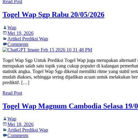
Read Post
Togel Wap Sgp Rabu 20/05/2026
Wap
Mei 19, 2026
Artikel Prediksi Wap
Comments
Togel Wap Sgp Untuk Prediksi Togel Wap juga merupakan alternatif
merupakan salah satu topik yang cukup populer di kalangan pemerhati 
statistik angka. Togel Wap Sgp dikenal memiliki ritme yang stabil serta
mudah diakses, sehingga sering dijadikan acuan untuk melakukan berb
prediktif. […]
Read Post
Togel Wap Magnum Cambodia Selasa 19/0
Wap
Mei 18, 2026
Artikel Prediksi Wap
Comments