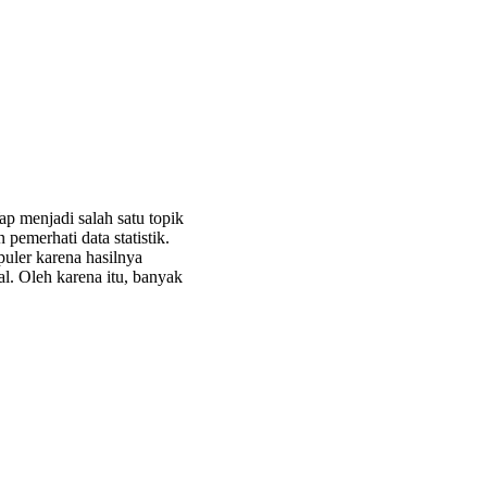
p menjadi salah satu topik
pemerhati data statistik.
uler karena hasilnya
nal. Oleh karena itu, banyak