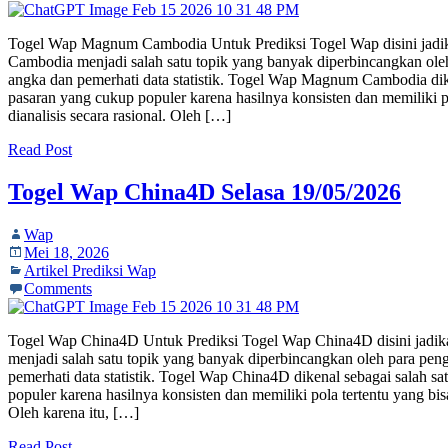
Togel Wap Magnum Cambodia Untuk Prediksi Togel Wap disini ja
Cambodia menjadi salah satu topik yang banyak diperbincangkan oleh
angka dan pemerhati data statistik. Togel Wap Magnum Cambodia dike
pasaran yang cukup populer karena hasilnya konsisten dan memiliki po
dianalisis secara rasional. Oleh […]
Read Post
Togel Wap China4D Selasa 19/05/2026
Wap
Mei 18, 2026
Artikel Prediksi Wap
Comments
Togel Wap China4D Untuk Prediksi Togel Wap China4D disini jadi
menjadi salah satu topik yang banyak diperbincangkan oleh para pen
pemerhati data statistik. Togel Wap China4D dikenal sebagai salah s
populer karena hasilnya konsisten dan memiliki pola tertentu yang bisa 
Oleh karena itu, […]
Read Post