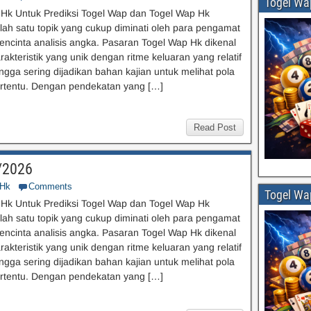
Togel Wa
Hk Untuk Prediksi Togel Wap dan Togel Wap Hk
lah satu topik yang cukup diminati oleh para pengamat
encinta analisis angka. Pasaran Togel Wap Hk dikenal
rakteristik yang unik dengan ritme keluaran yang relatif
ingga sering dijadikan bahan kajian untuk melihat pola
ertentu. Dengan pendekatan yang […]
Read Post
/2026
 Hk
Comments
Togel Wa
Hk Untuk Prediksi Togel Wap dan Togel Wap Hk
lah satu topik yang cukup diminati oleh para pengamat
encinta analisis angka. Pasaran Togel Wap Hk dikenal
rakteristik yang unik dengan ritme keluaran yang relatif
ingga sering dijadikan bahan kajian untuk melihat pola
ertentu. Dengan pendekatan yang […]