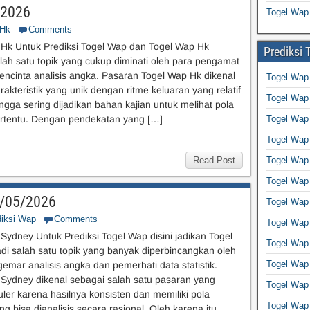
/2026
Togel Wap
 Hk
Comments
Hk Untuk Prediksi Togel Wap dan Togel Wap Hk
Prediksi 
lah satu topik yang cukup diminati oleh para pengamat
encinta analisis angka. Pasaran Togel Wap Hk dikenal
Togel Wap
rakteristik yang unik dengan ritme keluaran yang relatif
Togel Wap
ingga sering dijadikan bahan kajian untuk melihat pola
ertentu. Dengan pendekatan yang […]
Togel Wap
Togel Wap
Read Post
Togel Wap
Togel Wap
0/05/2026
Togel Wap
diksi Wap
Comments
Togel Wap
Sydney Untuk Prediksi Togel Wap disini jadikan Togel
Togel Wap
i salah satu topik yang banyak diperbincangkan oleh
Togel Wap
emar analisis angka dan pemerhati data statistik.
Sydney dikenal sebagai salah satu pasaran yang
Togel Wap
ler karena hasilnya konsisten dan memiliki pola
Togel Wap
ng bisa dianalisis secara rasional. Oleh karena itu,