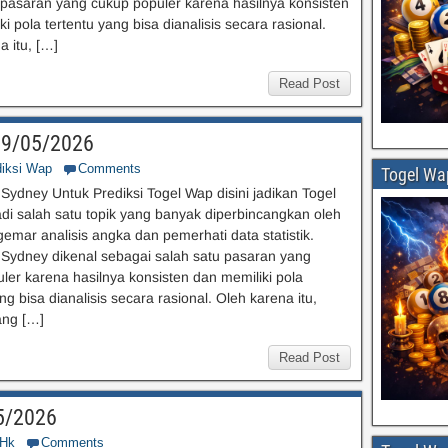
 pasaran yang cukup populer karena hasilnya konsisten
i pola tertentu yang bisa dianalisis secara rasional.
a itu, […]
Read Post
19/05/2026
diksi Wap
Comments
Togel Wa
Sydney Untuk Prediksi Togel Wap disini jadikan Togel
i salah satu topik yang banyak diperbincangkan oleh
emar analisis angka dan pemerhati data statistik.
Sydney dikenal sebagai salah satu pasaran yang
ler karena hasilnya konsisten dan memiliki pola
ng bisa dianalisis secara rasional. Oleh karena itu,
ang […]
Read Post
5/2026
 Hk
Comments