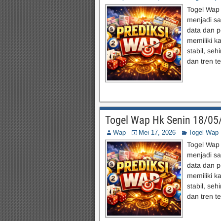
Togel Wap 
menjadi sa
data dan p
memiliki ka
stabil, seh
dan tren t
Togel Wap Hk Senin 18/05
Wap
Mei 17, 2026
Togel Wap
Togel Wap 
menjadi sa
data dan p
memiliki ka
stabil, seh
dan tren t