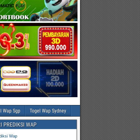
l Wap Sgp
Togel Wap Sydney
I PREDIKSI WAP
ediksi Wap