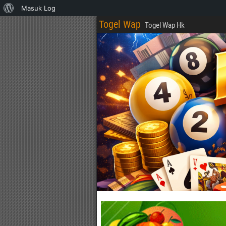
Masuk Log
Togel Wap
Togel Wap Hk