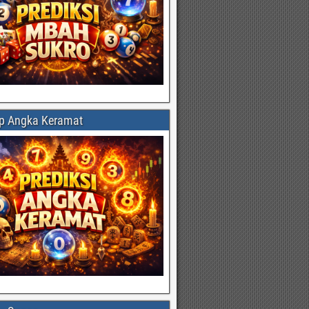
p Angka Keramat