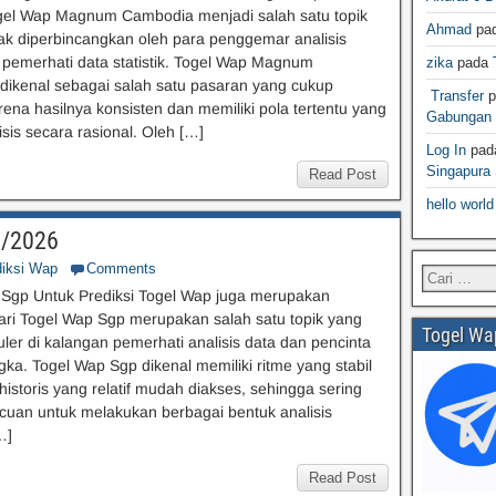
ogel Wap Magnum Cambodia menjadi salah satu topik
Ahmad
pa
k diperbincangkan oleh para penggemar analisis
pemerhati data statistik. Togel Wap Magnum
zika
pada
ikenal sebagai salah satu pasaran yang cukup
️ Transfer
p
rena hasilnya konsisten dan memiliki pola tertentu yang
Gabungan 
isis secara rasional. Oleh […]
Log In
pad
Singapura 
Read Post
hello world
5/2026
diksi Wap
Comments
 Sgp Untuk Prediksi Togel Wap juga merupakan
 dari Togel Wap Sgp merupakan salah satu topik yang
Togel Wa
ler di kalangan pemerhati analisis data dan pencinta
ngka. Togel Wap Sgp dikenal memiliki ritme yang stabil
 historis yang relatif mudah diakses, sehingga sering
acuan untuk melakukan berbagai bentuk analisis
…]
Read Post