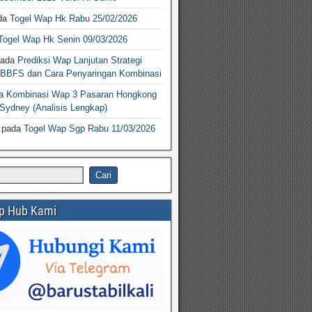
da
Togel Wap Hk Rabu 25/02/2026
Togel Wap Hk Senin 09/03/2026
ada
Prediksi Wap Lanjutan Strategi
BBFS dan Cara Penyaringan Kombinasi
a
Kombinasi Wap 3 Pasaran Hongkong
Sydney (Analisis Lengkap)
pada
Togel Wap Sgp Rabu 11/03/2026
p Hub Kami