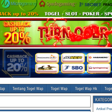
Wap
Tentang Togel Wap
Togel Wap
Togel Wap Hk
Toge
KATEGOR
Artikel Pr