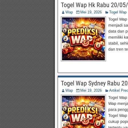
Togel Wap Hk Rabu 20/05
Wap
Mei 19, 2026
Togel Wap
Togel Wap 
menjadi sa
data dan p
memiliki ka
stabil, seh
dan tren t
Togel Wap Sydney Rabu 2
Wap
Mei 19, 2026
Artikel Pre
Togel Wap 
Wap menjad
para pengg
Togel Wap 
cukup popu
tertentu ya