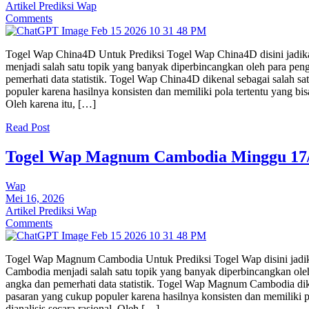
Artikel Prediksi Wap
Comments
Togel Wap China4D Untuk Prediksi Togel Wap China4D disini jadi
menjadi salah satu topik yang banyak diperbincangkan oleh para pen
pemerhati data statistik. Togel Wap China4D dikenal sebagai salah s
populer karena hasilnya konsisten dan memiliki pola tertentu yang bisa 
Oleh karena itu, […]
Read Post
Togel Wap Magnum Cambodia Minggu 17/
Wap
Mei 16, 2026
Artikel Prediksi Wap
Comments
Togel Wap Magnum Cambodia Untuk Prediksi Togel Wap disini ja
Cambodia menjadi salah satu topik yang banyak diperbincangkan oleh
angka dan pemerhati data statistik. Togel Wap Magnum Cambodia dike
pasaran yang cukup populer karena hasilnya konsisten dan memiliki po
dianalisis secara rasional. Oleh […]