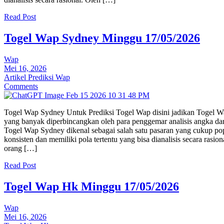
Read Post
Togel Wap Sydney Minggu 17/05/2026
Wap
Mei 16, 2026
Artikel Prediksi Wap
Comments
Togel Wap Sydney Untuk Prediksi Togel Wap disini jadikan Togel Wa
yang banyak diperbincangkan oleh para penggemar analisis angka dan 
Togel Wap Sydney dikenal sebagai salah satu pasaran yang cukup pop
konsisten dan memiliki pola tertentu yang bisa dianalisis secara rasio
orang […]
Read Post
Togel Wap Hk Minggu 17/05/2026
Wap
Mei 16, 2026