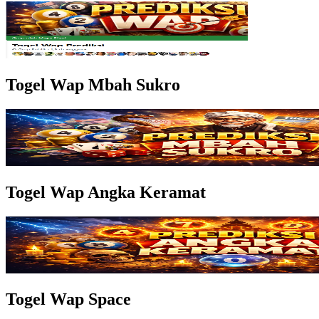
Togel Wap Mbah Sukro
Togel Wap Angka Keramat
Togel Wap Space