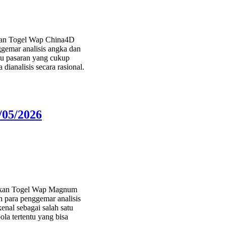
kan Togel Wap China4D
ggemar analisis angka dan
atu pasaran yang cukup
dianalisis secara rasional.
05/2026
dikan Togel Wap Magnum
 para penggemar analisis
nal sebagai salah satu
la tertentu yang bisa