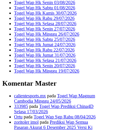
Togel Wap Hk Senin 03/08/2026
Togel Wap Hk Sabtu 01/08/2026
Togel Wap Hk Kamis 30/07/2026
Togel Wap Hk Rabu 29/07/2026
Togel Wap Hk Selasa 28/07/2026
Togel Wap Hk Senin 27/07/2026
Togel Wap Hk Minggu 26/07/2026
Togel Wap Hk Sabtu 25/07/2026
Togel Wap Hk Jumat 24/07/2026
Togel Wap Hk Rabu 22/07/2026
Togel Wap Hk Jumat 31/07/2026
Togel Wap Hk Selasa 21/07/2026
Togel Wap Hk Senin 20/07/2026
Togel Wap Hk Minggu 19/07/2026
Komentar Master
calientesports.mx
pada
Togel Wap Magnum
Cambodia Minggu 24/05/2026
333985
pada
Togel Wap Prediksi China4D
Selasa 17/03/2026
Ortu
pada
Togel Wap Sgp Rabu 08/04/2026
zoritoler imol
pada
Prediksi Wap Semua
Pasaran Akurat 6 Desember 2025 Versi Ki