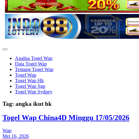
Analisa Togel Wap
Data Togel Wap
Tentang Togel Wap
Togel Wap
Togel Wap Hk
Togel Wap Sgp
Togel Wap Sydney
Tag:
angka ikut hk
Togel Wap China4D Minggu 17/05/2026
Wap
Mei 16, 2026