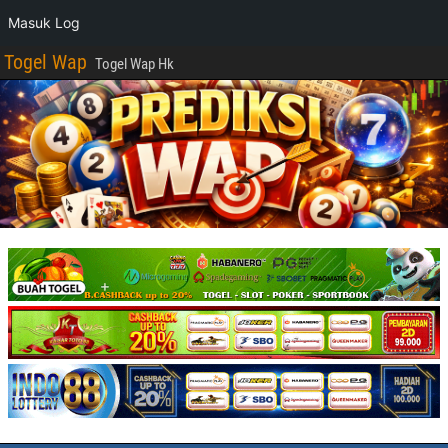
Masuk Log
Togel Wap
Togel Wap Hk