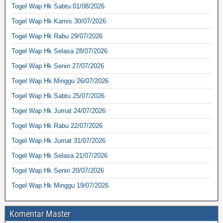
Togel Wap Hk Sabtu 01/08/2026
Togel Wap Hk Kamis 30/07/2026
Togel Wap Hk Rabu 29/07/2026
Togel Wap Hk Selasa 28/07/2026
Togel Wap Hk Senin 27/07/2026
Togel Wap Hk Minggu 26/07/2026
Togel Wap Hk Sabtu 25/07/2026
Togel Wap Hk Jumat 24/07/2026
Togel Wap Hk Rabu 22/07/2026
Togel Wap Hk Jumat 31/07/2026
Togel Wap Hk Selasa 21/07/2026
Togel Wap Hk Senin 20/07/2026
Togel Wap Hk Minggu 19/07/2026
Komentar Master