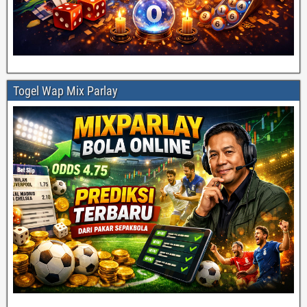
Togel Wap Mix Parlay