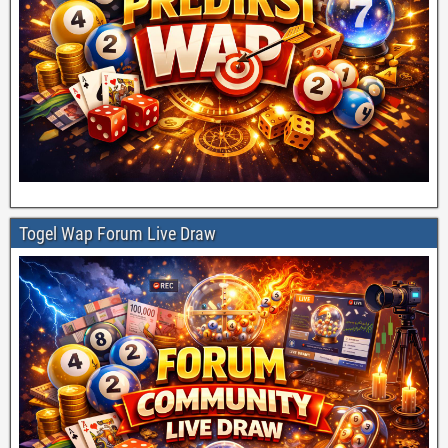
Togel Wap Forum Live Draw