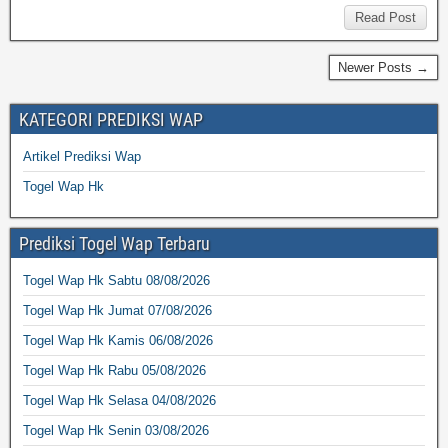
Read Post
Newer Posts →
KATEGORI PREDIKSI WAP
Artikel Prediksi Wap
Togel Wap Hk
Prediksi Togel Wap Terbaru
Togel Wap Hk Sabtu 08/08/2026
Togel Wap Hk Jumat 07/08/2026
Togel Wap Hk Kamis 06/08/2026
Togel Wap Hk Rabu 05/08/2026
Togel Wap Hk Selasa 04/08/2026
Togel Wap Hk Senin 03/08/2026