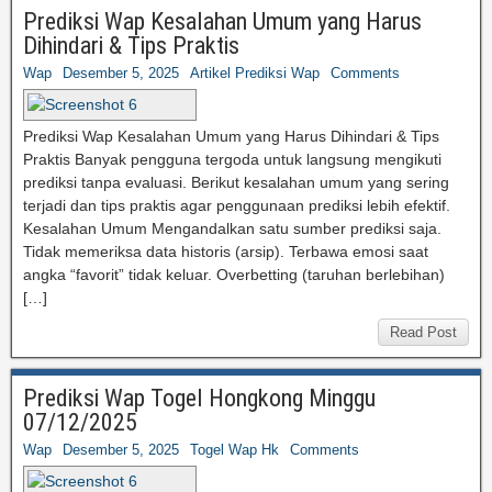
Prediksi Wap Kesalahan Umum yang Harus
Dihindari & Tips Praktis
Wap
Desember 5, 2025
Artikel Prediksi Wap
Comments
Prediksi Wap Kesalahan Umum yang Harus Dihindari & Tips
Praktis Banyak pengguna tergoda untuk langsung mengikuti
prediksi tanpa evaluasi. Berikut kesalahan umum yang sering
terjadi dan tips praktis agar penggunaan prediksi lebih efektif.
Kesalahan Umum Mengandalkan satu sumber prediksi saja.
Tidak memeriksa data historis (arsip). Terbawa emosi saat
angka “favorit” tidak keluar. Overbetting (taruhan berlebihan)
[…]
Read Post
Prediksi Wap Togel Hongkong Minggu
07/12/2025
Wap
Desember 5, 2025
Togel Wap Hk
Comments