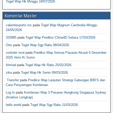
Togel Wap Hk Minggu 19/07/2026
Komentar Master
calientesports.mx
pada
Togel Wap Magnum Cambodia Minggu
24/05/2026
333985
pada
Togel Wap Prediksi China4D Selasa 17/03/2026
Ortu
pada
Togel Wap Sgp Rabu 08/04/2026
zoritoler imol
pada
Prediksi Wap Semua Pasaran Akurat 6 Desember
2025 Versi Ki Sumo
Ahmad
pada
Togel Wap Hk Rabu 25/02/2026
zika
pada
Togel Wap Hk Senin 09/03/2026
️ Transfer
pada
Prediksi Wap Lanjutan Strategi Gabungan BBFS dan
Cara Penyaringan Kombinasi
Log In
pada
Kombinasi Wap 3 Pasaran Hongkong Singapura Sydney
(Analisis Lengkap)
hello world
pada
Togel Wap Sgp Rabu 11/03/2026