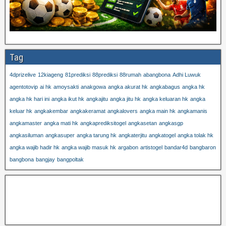
Tag
4dprizelive
12kiageng
81prediksi
88prediksi
88rumah
abangbona
Adhi Luwuk
agentotovip
ai hk
amoysakti
anakgowa
angka akurat hk
angkabagus
angka hk
angka hk hari ini
angka ikut hk
angkajitu
angka jitu hk
angka keluaran hk
angka
keluar hk
angkakembar
angkakeramat
angkalovers
angka main hk
angkamanis
angkamaster
angka mati hk
angkaprediksitogel
angkasetan
angkasgp
angkasiluman
angkasuper
angka tarung hk
angkaterjitu
angkatogel
angka tolak hk
angka wajib hadir hk
angka wajib masuk hk
argabon
artistogel
bandar4d
bangbaron
bangbona
bangjay
bangpoltak