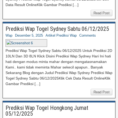
Data Result OnlineKlik Gambar Prediksi […]
Read Post
Prediksi Wap Togel Sydney Sabtu 06/12/2025
Wap
Desember 5, 2025
Artikel Prediksi Wap
Comments
Prediksi Wap Togel Sydney Sabtu 06/12/2025 Untuk Prediksi 2D
10LN Dan 3D 8LN Klick Disini Prediksi Wap Sydney Hari Ini hati
hati dengan modus minta mahar dengan mengatasnamakan
Kami.. kami tidak meminta Mahar sekecil apapun.. Banyak
Sekarang Blog dengan Judul Prediksi Wap Sydney Prediksi Wap
Togel Sydney Sabtu 06/12/2025Klik Cek Data Result OnlineKlik
Gambar Prediksi […]
Read Post
Prediksi Wap Togel Hongkong Jumat
05/12/2025