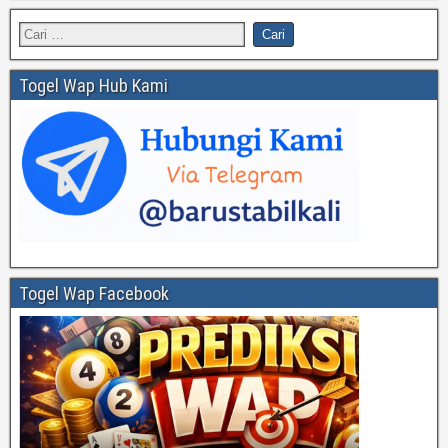
Togel Wap Hub Kami
Togel Wap Facebook