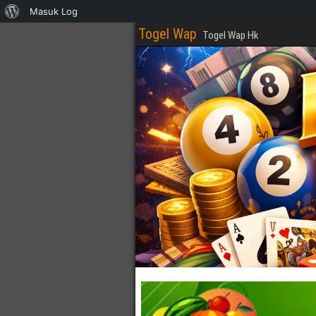
Masuk Log
Togel Wap
Togel Wap Hk