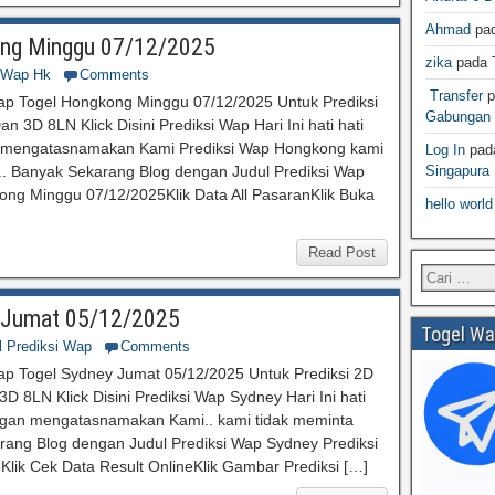
Ahmad
pa
ong Minggu 07/12/2025
zika
pada
 Wap Hk
Comments
️ Transfer
p
ap Togel Hongkong Minggu 07/12/2025 Untuk Prediksi
Gabungan 
n 3D 8LN Klick Disini Prediksi Wap Hari Ini hati hati
 mengatasnamakan Kami Prediksi Wap Hongkong kami
Log In
pad
.. Banyak Sekarang Blog dengan Judul Prediksi Wap
Singapura 
ng Minggu 07/12/2025Klik Data All PasaranKlik Buka
hello world
Read Post
y Jumat 05/12/2025
Togel Wa
el Prediksi Wap
Comments
ap Togel Sydney Jumat 05/12/2025 Untuk Prediksi 2D
D 8LN Klick Disini Prediksi Wap Sydney Hari Ini hati
gan mengatasnamakan Kami.. kami tidak meminta
rang Blog dengan Judul Prediksi Wap Sydney Prediksi
lik Cek Data Result OnlineKlik Gambar Prediksi […]