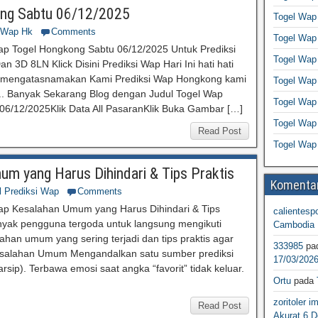
ong Sabtu 06/12/2025
Togel Wap
 Wap Hk
Comments
Togel Wap
ap Togel Hongkong Sabtu 06/12/2025 Untuk Prediksi
Togel Wap
n 3D 8LN Klick Disini Prediksi Wap Hari Ini hati hati
 mengatasnamakan Kami Prediksi Wap Hongkong kami
Togel Wap
.. Banyak Sekarang Blog dengan Judul Togel Wap
Togel Wap
06/12/2025Klik Data All PasaranKlik Buka Gambar […]
Togel Wap
Read Post
Togel Wap
m yang Harus Dihindari & Tips Praktis
Komenta
el Prediksi Wap
Comments
ap Kesalahan Umum yang Harus Dihindari & Tips
calientesp
nyak pengguna tergoda untuk langsung mengikuti
Cambodia 
lahan umum yang sering terjadi dan tips praktis agar
333985
pa
 Kesalahan Umum Mengandalkan satu sumber prediksi
17/03/202
arsip). Terbawa emosi saat angka “favorit” tidak keluar.
Ortu
pada
zoritoler im
Read Post
Akurat 6 