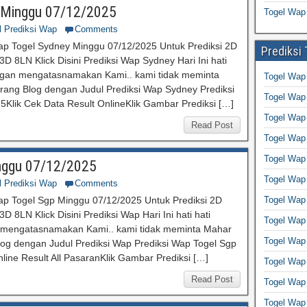
y Minggu 07/12/2025
Togel Wap
el Prediksi Wap
Comments
ap Togel Sydney Minggu 07/12/2025 Untuk Prediksi 2D
Prediksi
D 8LN Klick Disini Prediksi Wap Sydney Hari Ini hati
gan mengatasnamakan Kami.. kami tidak meminta
Togel Wap
rang Blog dengan Judul Prediksi Wap Sydney Prediksi
Togel Wap
Klik Cek Data Result OnlineKlik Gambar Prediksi […]
Togel Wap
Read Post
Togel Wap
Togel Wap
nggu 07/12/2025
Togel Wap
el Prediksi Wap
Comments
ap Togel Sgp Minggu 07/12/2025 Untuk Prediksi 2D
Togel Wap
 8LN Klick Disini Prediksi Wap Hari Ini hati hati
Togel Wap
mengatasnamakan Kami.. kami tidak meminta Mahar
Togel Wap
log dengan Judul Prediksi Wap Prediksi Wap Togel Sgp
line Result All PasaranKlik Gambar Prediksi […]
Togel Wap
Read Post
Togel Wap
Togel Wap