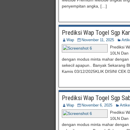
Metode Premium Metode tingkat tin
penyempitan angka, […]
Prediksi Wap Togel Sgp K
Wap
November 11, 2025
Arti
Prediksi W
10LN Dan 3D
dengan modus minta mahar dengan 
sekecil apapun.. Banyak Sekarang B
Kamis 03/12/2025KLIK DISINI CEK
Prediksi Wap Togel Sgp Sa
Wap
November 6, 2025
Artik
Prediksi W
10LN Dan 3D
dengan modus minta mahar dengan 