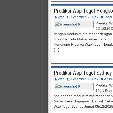
Prediksi Wap Togel Hongk
Wap
Desember 5, 2025
Togel
Prediksi W
2D 10LN Da
dengan modus minta mahar dengan
tidak meminta Mahar sekecil apapun
Hongkong Prediksi Wap Togel Hongko
[…]
Prediksi Wap Togel Sydne
Wap
Desember 5, 2025
Artik
Prediksi W
10LN Dan 3
hati dengan modus minta mahar den
Mahar sekecil apapun.. Banyak Seka
Wap Togel Sydney Jumat 05/12/2025K