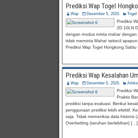
Prediksi Wap Togel Hongk
Wap
Desember 5, 2025
Togel
Prediksi W
2D 10LN Da
dengan modus minta mahar dengan
tidak meminta Mahar sekecil apapun
Prediksi Wap Togel Hongkong Sabtu 
Prediksi Wap Kesalahan Umu
Wap
Desember 5, 2025
Artik
Prediksi W
Praktis Ba
prediksi tanpa evaluasi. Berikut kesa
penggunaan prediksi lebih efektif.
saja. Tidak memeriksa data historis (
Overbetting (taruhan berlebihan) […]