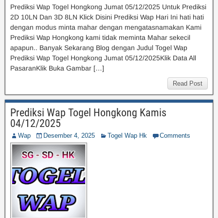
Prediksi Wap Togel Hongkong Jumat 05/12/2025 Untuk Prediksi
2D 10LN Dan 3D 8LN Klick Disini Prediksi Wap Hari Ini hati hati
dengan modus minta mahar dengan mengatasnamakan Kami
Prediksi Wap Hongkong kami tidak meminta Mahar sekecil
apapun.. Banyak Sekarang Blog dengan Judul Togel Wap
Prediksi Wap Togel Hongkong Jumat 05/12/2025Klik Data All
PasaranKlik Buka Gambar […]
Read Post
Prediksi Wap Togel Hongkong Kamis
04/12/2025
Wap
Desember 4, 2025
Togel Wap Hk
Comments