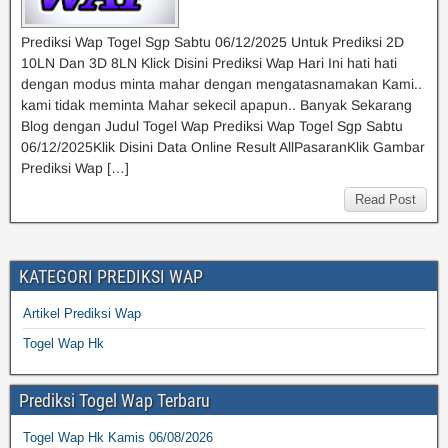
Prediksi Wap Togel Sgp Sabtu 06/12/2025 Untuk Prediksi 2D
10LN Dan 3D 8LN Klick Disini Prediksi Wap Hari Ini hati hati
dengan modus minta mahar dengan mengatasnamakan Kami..
kami tidak meminta Mahar sekecil apapun.. Banyak Sekarang
Blog dengan Judul Togel Wap Prediksi Wap Togel Sgp Sabtu
06/12/2025Klik Disini Data Online Result AllPasaranKlik Gambar
Prediksi Wap […]
Read Post
KATEGORI PREDIKSI WAP
Artikel Prediksi Wap
Togel Wap Hk
Prediksi Togel Wap Terbaru
Togel Wap Hk Kamis 06/08/2026