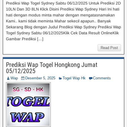
Prediksi Wap Togel Sydney Sabtu 06/12/2025 Untuk Prediksi 2D
10LN Dan 3D 8LN Klick Disini Prediksi Wap Sydney Hari Ini hati
hati dengan modus minta mahar dengan mengatasnamakan
Kami.. kami tidak meminta Mahar sekecil apapun.. Banyak
Sekarang Blog dengan Judul Prediksi Wap Sydney Prediksi Wap
Togel Sydney Sabtu 06/12/2025Klik Cek Data Result OnlineKlik
Gambar Prediksi […]
Read Post
Prediksi Wap Togel Hongkong Jumat
05/12/2025
Wap
Desember 5, 2025
Togel Wap Hk
Comments