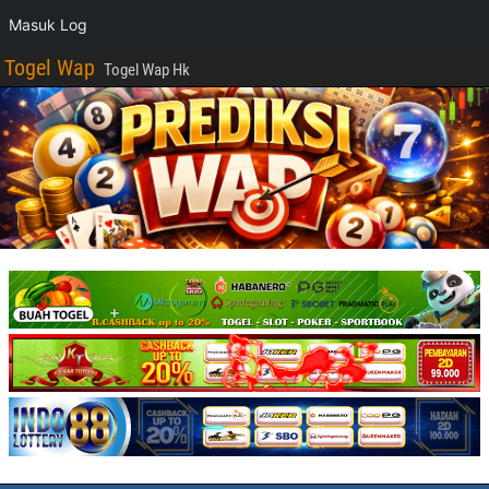
Masuk Log
Togel Wap
Togel Wap Hk