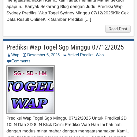
apapun.. Banyak Sekarang Blog dengan Judul Prediksi Wap
Sydney Prediksi Wap Togel Sydney Minggu 07/12/2025Klik Cek
Data Result OnlineKlik Gambar Prediksi […]
Read Post
Prediksi Wap Togel Sgp Minggu 07/12/2025
Wap
Desember 6, 2025
Artikel Prediksi Wap
Comments
Prediksi Wap Togel Sgp Minggu 07/12/2025 Untuk Prediksi 2D
10LN Dan 3D 8LN Klick Disini Prediksi Wap Hari Ini hati hati
dengan modus minta mahar dengan mengatasnamakan Kami..