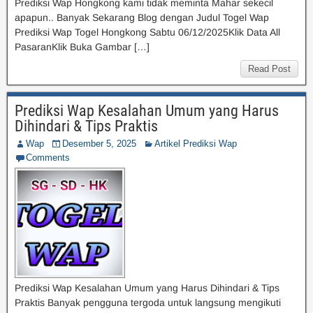
Prediksi Wap Hongkong kami tidak meminta Mahar sekecil
apapun.. Banyak Sekarang Blog dengan Judul Togel Wap
Prediksi Wap Togel Hongkong Sabtu 06/12/2025Klik Data All
PasaranKlik Buka Gambar […]
Read Post
Prediksi Wap Kesalahan Umum yang Harus
Dihindari & Tips Praktis
Wap
Desember 5, 2025
Artikel Prediksi Wap
Comments
Prediksi Wap Kesalahan Umum yang Harus Dihindari & Tips
Praktis Banyak pengguna tergoda untuk langsung mengikuti