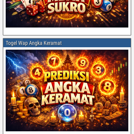
Togel Wap Angka Keramat