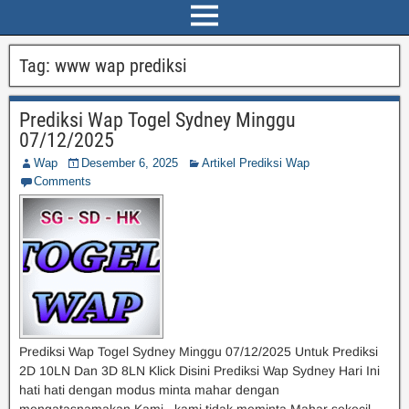
Tag:
www wap prediksi
Prediksi Wap Togel Sydney Minggu
07/12/2025
Wap
Desember 6, 2025
Artikel Prediksi Wap
Comments
Prediksi Wap Togel Sydney Minggu 07/12/2025 Untuk Prediksi
2D 10LN Dan 3D 8LN Klick Disini Prediksi Wap Sydney Hari Ini
hati hati dengan modus minta mahar dengan
mengatasnamakan Kami.. kami tidak meminta Mahar sekecil