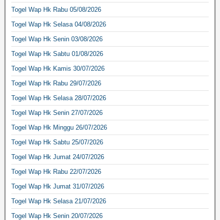
Togel Wap Hk Rabu 05/08/2026
Togel Wap Hk Selasa 04/08/2026
Togel Wap Hk Senin 03/08/2026
Togel Wap Hk Sabtu 01/08/2026
Togel Wap Hk Kamis 30/07/2026
Togel Wap Hk Rabu 29/07/2026
Togel Wap Hk Selasa 28/07/2026
Togel Wap Hk Senin 27/07/2026
Togel Wap Hk Minggu 26/07/2026
Togel Wap Hk Sabtu 25/07/2026
Togel Wap Hk Jumat 24/07/2026
Togel Wap Hk Rabu 22/07/2026
Togel Wap Hk Jumat 31/07/2026
Togel Wap Hk Selasa 21/07/2026
Togel Wap Hk Senin 20/07/2026