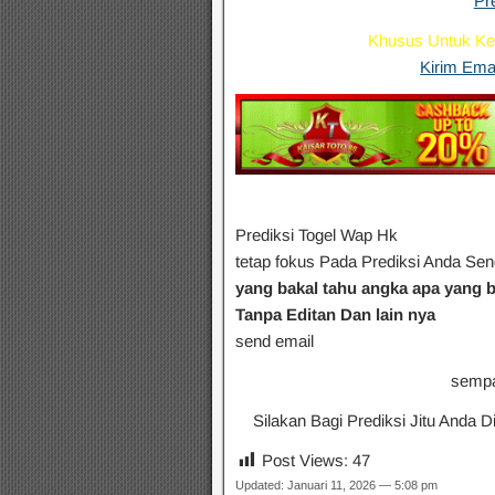
Pr
Khusus Untuk Kel
Kirim Emai
Prediksi Togel Wap Hk
tetap fokus Pada Prediksi Anda Send
yang bakal tahu angka apa yang b
Tanpa Editan Dan lain nya
send email
semp
Silakan Bagi Prediksi Jitu Anda 
Post Views:
47
Updated: Januari 11, 2026 — 5:08 pm