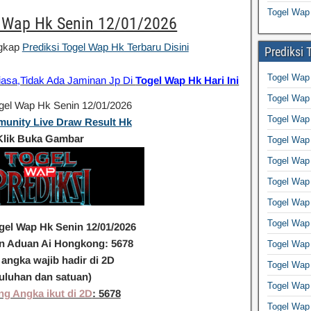
Togel Wap
l Wap Hk Senin 12/01/2026
ngkap
Prediksi Togel Wap Hk Terbaru Disini
Prediksi 
Togel Wap
iasa,Tidak Ada Jaminan Jp Di
Togel Wap Hk Hari Ini
Togel Wap
ogel Wap Hk Senin 12/01/2026
Togel Wap
unity Live Draw Result Hk
Klik Buka Gambar
Togel Wap
Togel Wap
Togel Wap
Togel Wap
Togel Wap
gel Wap Hk Senin 12/01/2026
n Aduan Ai Hongkong: 5678
Togel Wap
i angka wajib hadir di 2D
Togel Wap
uluhan dan satuan)
Togel Wap
g Angka ikut di 2D
: 5678
Togel Wap