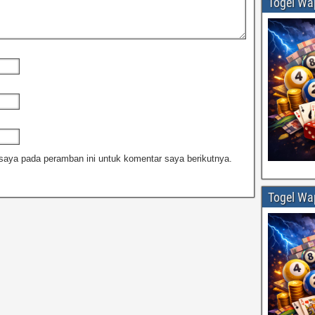
Togel Wa
saya pada peramban ini untuk komentar saya berikutnya.
Togel Wa