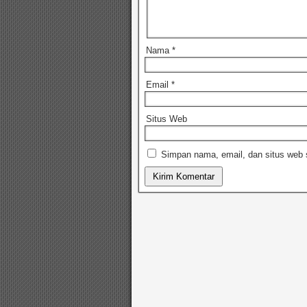
Nama
*
Email
*
Situs Web
Simpan nama, email, dan situs web 