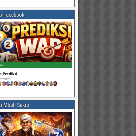
p Facebook
p Mbah Sukro