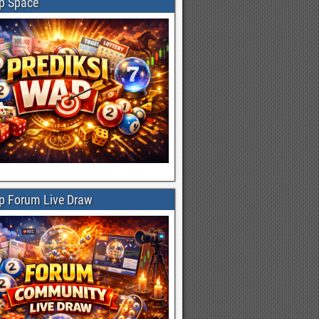
p Space
p Forum Live Draw