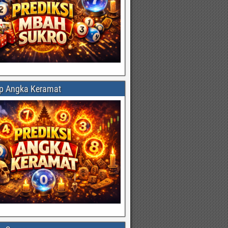
p Angka Keramat