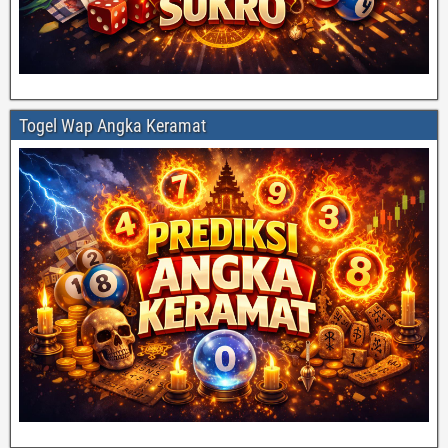
Togel Wap Angka Keramat