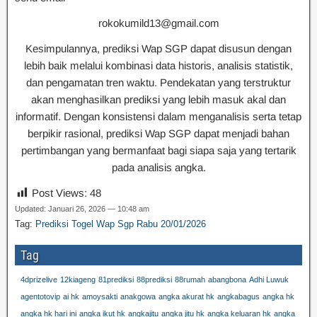
rokokumild13@gmail.com
Kesimpulannya, prediksi Wap SGP dapat disusun dengan
lebih baik melalui kombinasi data historis, analisis statistik,
dan pengamatan tren waktu. Pendekatan yang terstruktur
akan menghasilkan prediksi yang lebih masuk akal dan
informatif. Dengan konsistensi dalam menganalisis serta tetap
berpikir rasional, prediksi Wap SGP dapat menjadi bahan
pertimbangan yang bermanfaat bagi siapa saja yang tertarik
pada analisis angka.
Post Views:
48
Updated: Januari 26, 2026 — 10:48 am
Tag:
Prediksi Togel Wap Sgp Rabu 20/01/2026
Tag
4dprizelive
12kiageng
81prediksi
88prediksi
88rumah
abangbona
Adhi Luwuk
agentotovip
ai hk
amoysakti
anakgowa
angka akurat hk
angkabagus
angka hk
angka hk hari ini
angka ikut hk
angkajitu
angka jitu hk
angka keluaran hk
angka