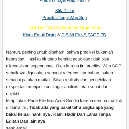
Prediksi Togel Wap Hari Ini
Klik Disini
Prediksi Togel Wap Sgp
HUBUNGI KAMI
Prediksi Togel Wap
Kirim Email Disini
&
DISINI FANS PAGE FB
Namun, penting untuk dipahami bahwa prediksi bukanlah
kepastian. Hasil akhir tetap bersifat acak dan tidak bisa
dikendalikan sepenuhnya. Oleh karena itu, prediksi Wap SGP
sebaiknya digunakan sebagai referensi tambahan, bukan
sebagai patokan mutlak. Sikap realistis dan pengelolaan
ekspektasi menjadi kunci agar analisis tetap sehat dan
objektif.
tetap fokus Pada Prediksi Anda Sendiri karena semua mahluk
di dunia ini ,
Tidak ada yang bakal tahu angka apa yang
bakal keluar nanti nya . Kami Hadir Dari Lama Tanpa
Editan Dan lain nya
send email