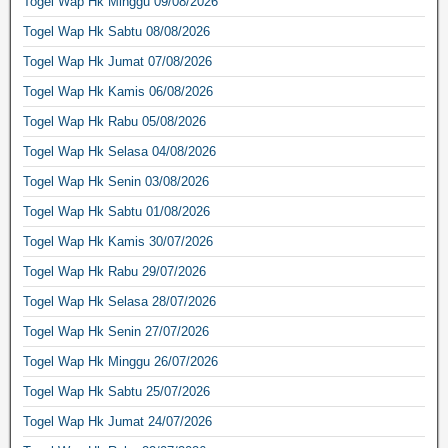
Togel Wap Hk Minggu 09/08/2026
Togel Wap Hk Sabtu 08/08/2026
Togel Wap Hk Jumat 07/08/2026
Togel Wap Hk Kamis 06/08/2026
Togel Wap Hk Rabu 05/08/2026
Togel Wap Hk Selasa 04/08/2026
Togel Wap Hk Senin 03/08/2026
Togel Wap Hk Sabtu 01/08/2026
Togel Wap Hk Kamis 30/07/2026
Togel Wap Hk Rabu 29/07/2026
Togel Wap Hk Selasa 28/07/2026
Togel Wap Hk Senin 27/07/2026
Togel Wap Hk Minggu 26/07/2026
Togel Wap Hk Sabtu 25/07/2026
Togel Wap Hk Jumat 24/07/2026