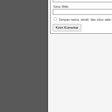
Situs Web
Simpan nama, email, dan situs web 