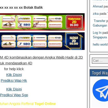
Ahmad
pa
xx xx xx xx xx Bolak Balik
zika
pada
️ Transfer
p
Gabungan 
Log In
pad
Singapura 
hello world
AM 4D kombinasikan dengan Angka Wajib Hadir di 2D
tuk mendapatkan 4D
for help klick
Togel Wa
Klik Disini
Prediksi Wap Hk
Klik Disini
Prediksi Wap Sgp
uhan Angota Refferal
Togel Online