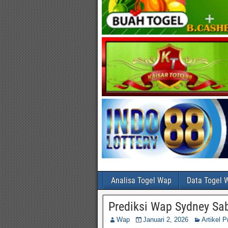
Analisa Togel Wap
Data Togel 
Prediksi Wap Sydney Sa
Wap
Januari 2, 2026
Artikel 