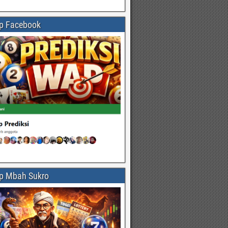
p Facebook
p Mbah Sukro