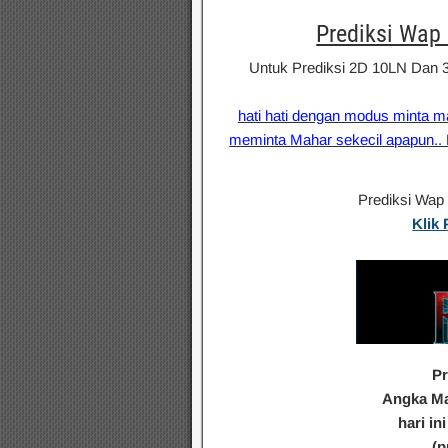
Prediksi Wap
Untuk Prediksi 2D 10LN Dan
hati hati dengan modus minta 
meminta Mahar sekecil apapun..
Prediksi Wap
Klik
Pr
Angka Ma
hari in
(p