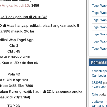
 Angka ikut di 2D
: 3456
Togel Wap
Togel Wap
ka Tidak gabung di 2D = 345
Togel Wap
D di Atas hanya prediksi,, bisa 3 angka masuk. 5
Togel Wap
a 98% masuk, 2% lari
Togel Wap
diksi Wap Togel Sgp
Togel Wap
Cb: 3
Togel Wap
CM : 45
M 4D: 3456 x 7890
Komentar
 Kuat di 2D : 4x dan x6
calientesp
Pola 4D
Cambodia 
As: 789 Kop: 123
333985
pa
Kep: 3456 Ekr: 7890
17/03/202
i dalam Kurung, wajib hadir di 2D,bisa semua angka
Ortu
pada
asuk di 2D(tardal)
zoritoler im
TOP 2D
Akurat 6 