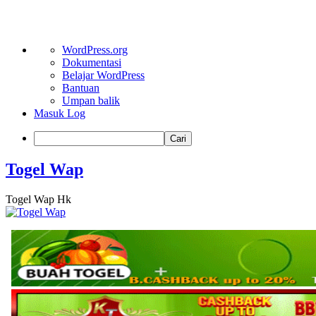
Tentang
WordPress.org
WordPress
Dokumentasi
Belajar WordPress
Bantuan
Umpan balik
Masuk Log
Cari
Togel Wap
Togel Wap Hk