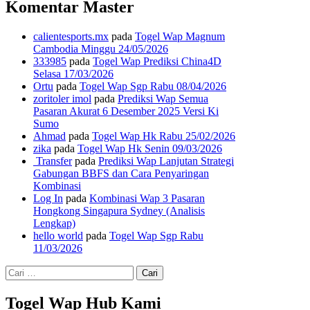
Komentar Master
calientesports.mx
pada
Togel Wap Magnum
Cambodia Minggu 24/05/2026
333985
pada
Togel Wap Prediksi China4D
Selasa 17/03/2026
Ortu
pada
Togel Wap Sgp Rabu 08/04/2026
zoritoler imol
pada
Prediksi Wap Semua
Pasaran Akurat 6 Desember 2025 Versi Ki
Sumo
Ahmad
pada
Togel Wap Hk Rabu 25/02/2026
zika
pada
Togel Wap Hk Senin 09/03/2026
️ Transfer
pada
Prediksi Wap Lanjutan Strategi
Gabungan BBFS dan Cara Penyaringan
Kombinasi
Log In
pada
Kombinasi Wap 3 Pasaran
Hongkong Singapura Sydney (Analisis
Lengkap)
hello world
pada
Togel Wap Sgp Rabu
11/03/2026
Cari
untuk:
Togel Wap Hub Kami