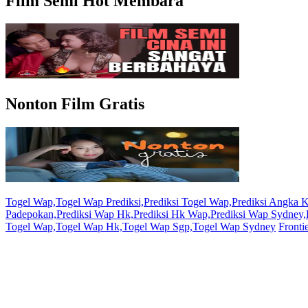
Film Semi Hot Membara
Nonton Film Gratis
Togel Wap,Togel Wap Prediksi,Prediksi Togel Wap,Prediksi Angka 
Padepokan,Prediksi Wap Hk,Prediksi Hk Wap,Prediksi Wap Sydney,
Togel Wap,Togel Wap Hk,Togel Wap Sgp,Togel Wap Sydney
Fronti