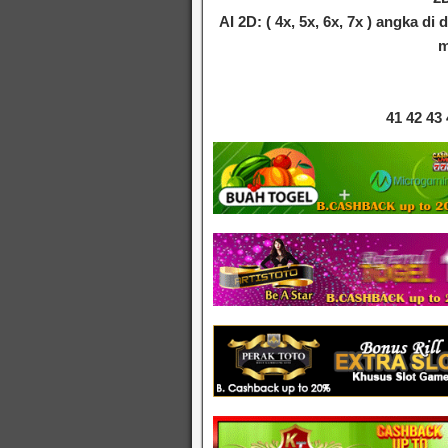
AI 2D: ( 4x, 5x, 6x, 7x ) angka d
m
41 42 43 