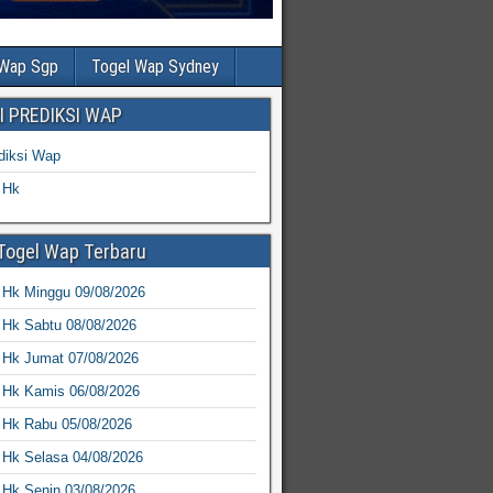
 Wap Sgp
Togel Wap Sydney
I PREDIKSI WAP
ediksi Wap
 Hk
 Togel Wap Terbaru
 Hk Minggu 09/08/2026
 Hk Sabtu 08/08/2026
 Hk Jumat 07/08/2026
 Hk Kamis 06/08/2026
 Hk Rabu 05/08/2026
 Hk Selasa 04/08/2026
 Hk Senin 03/08/2026