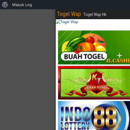
Masuk Log
Togel Wap
Togel Wap Hk