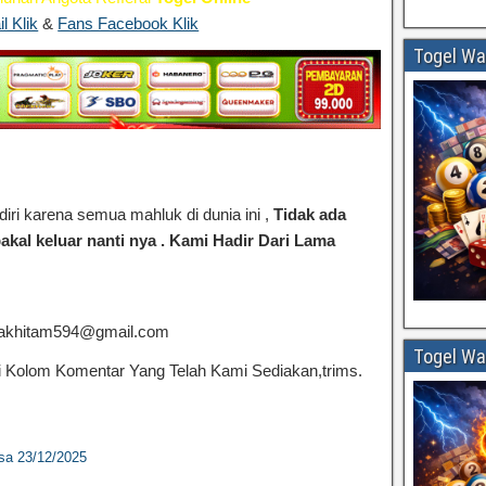
l Klik
&
Fans Facebook Klik
Togel Wa
iri karena semua mahluk di dunia ini ,
Tidak ada
akal keluar nanti nya . Kami Hadir Dari Lama
akhitam594@gmail.com
Togel Wa
Di Kolom Komentar Yang Telah Kami Sediakan,trims.
sa 23/12/2025