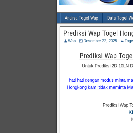
Analisa Togel Wap
Data Togel W
Prediksi Wap Togel Hon
Wap
Desember 22, 2025
Toge
Prediksi Wap Toge
Untuk Prediksi 2D 10LN
hati hati dengan modus minta 
Hongkong kami tidak meminta Ma
Prediksi Wap T
Kl