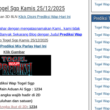
Togel Wap
ogel Sgp Kamis 25/12/2025
 Dan 3D 8LN
Klick Disini Prediksi Wap Hari Ini
Prediksi 
Togel Wap
mahar dengan mengatasnamakan Kami.. kami tidak
 Banyak Sekarang Blog dengan Judul
Prediksi Wap
Togel Wap
p Togel Sgp Kamis 25/12/2025
Togel Wap
 Prediksi Mix Parlay Hari Ini
Togel Wap
Klik Gambar
Togel Wap
Togel Wap
Togel Wap
Togel Wap
diksi Wap Togel Sgp
Togel Wap
ain Aduan Ai Sgp : 1234
Togel Wap
i angka wajib hadir di 2D
uluhan dan satuan)
Togel Wap
Angka ikut di 2D
: 1234
Togel Wap