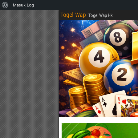
Masuk Log
Togel Wap
Togel Wap Hk