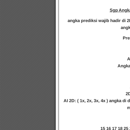
Sgp Angka
angka prediksi wajib hadir di 2
angk
Pre
A
Angka
2D
AI 2D: ( 1x, 2x, 3x, 4x ) angka d
m
15 16 17 18 25