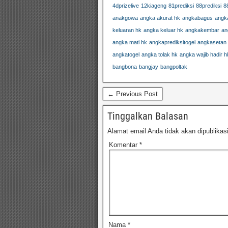
4dprizelive
12kiageng
81prediksi
88prediksi
8
anakgowa
angka akurat hk
angkabagus
angk
keluaran hk
angka keluar hk
angkakembar
an
angka mati hk
angkaprediksitogel
angkasetan
angkatogel
angka tolak hk
angka wajib hadir h
bangbona
bangjay
bangpoltak
← Previous Post
Tinggalkan Balasan
Alamat email Anda tidak akan dipublikas
Komentar
*
Nama
*