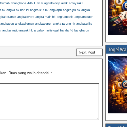
8rumah
abangbona
Adhi Luwuk
agentotovip
ai hk
amoysakti
a hk
angka hk hari ini
angka ikut hk
angkajitu
angka jitu hk
angka
gkakeramat
angkalovers
angka main hk
angkamanis
angkamaster
angkasgp
angkasiluman
angkasuper
angka tarung hk
angkaterjitu
k
angka wajib masuk hk
argabon
artistogel
bandar4d
bangbaron
Togel Wa
Next Post →
ikan.
Ruas yang wajib ditandai
*