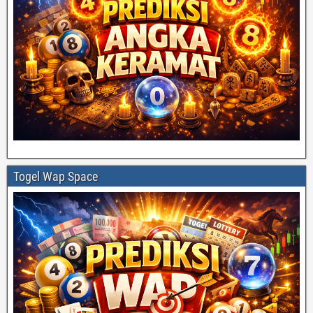
Togel Wap Space