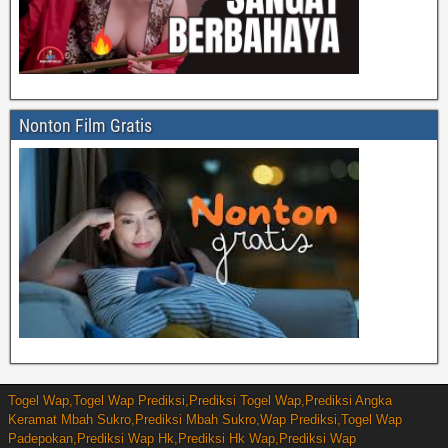
Nonton Film Gratis
Togel Wap,Togel Wap Prediksi,Prediksi Togel Wap,Prediksi Angka
Keramat Mbah Sukro,Prediksi Mbah Sukro,Wap Prediksi,Togel Wap
Padepokan,Prediksi Wap Hk,Prediksi Hk Wap,Prediksi Wap