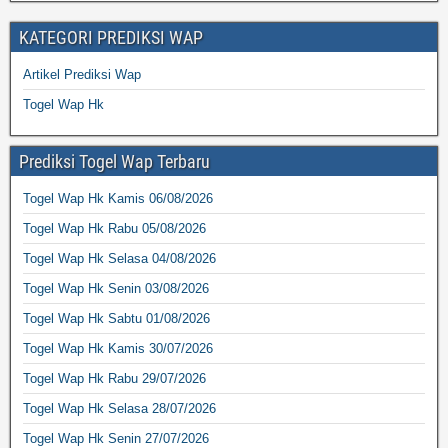
KATEGORI PREDIKSI WAP
Artikel Prediksi Wap
Togel Wap Hk
Prediksi Togel Wap Terbaru
Togel Wap Hk Kamis 06/08/2026
Togel Wap Hk Rabu 05/08/2026
Togel Wap Hk Selasa 04/08/2026
Togel Wap Hk Senin 03/08/2026
Togel Wap Hk Sabtu 01/08/2026
Togel Wap Hk Kamis 30/07/2026
Togel Wap Hk Rabu 29/07/2026
Togel Wap Hk Selasa 28/07/2026
Togel Wap Hk Senin 27/07/2026