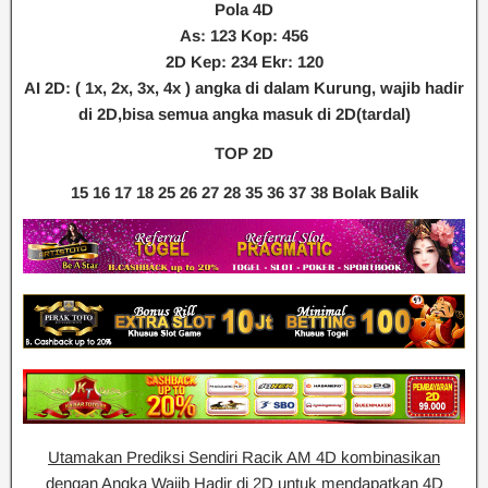
Pola 4D
As: 123 Kop: 456
2D Kep: 234 Ekr: 120
AI 2D: ( 1x, 2x, 3x, 4x ) angka di dalam Kurung, wajib hadir
di 2D,bisa semua angka masuk di 2D(tardal)
TOP 2D
15 16 17 18 25 26 27 28 35 36 37 38 Bolak Balik
Utamakan Prediksi Sendiri Racik AM 4D kombinasikan
dengan Angka Wajib Hadir di 2D untuk mendapatkan 4D