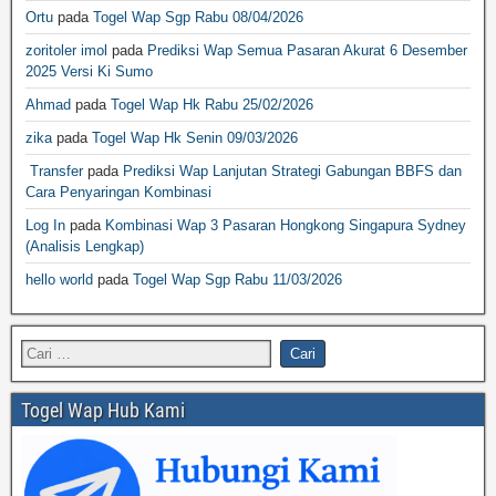
Ortu
pada
Togel Wap Sgp Rabu 08/04/2026
zoritoler imol
pada
Prediksi Wap Semua Pasaran Akurat 6 Desember
2025 Versi Ki Sumo
Ahmad
pada
Togel Wap Hk Rabu 25/02/2026
zika
pada
Togel Wap Hk Senin 09/03/2026
️ Transfer
pada
Prediksi Wap Lanjutan Strategi Gabungan BBFS dan
Cara Penyaringan Kombinasi
Log In
pada
Kombinasi Wap 3 Pasaran Hongkong Singapura Sydney
(Analisis Lengkap)
hello world
pada
Togel Wap Sgp Rabu 11/03/2026
Togel Wap Hub Kami