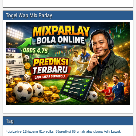
Togel Wap Mix Parlay
Tag
4dprizelive
12kiageng
81prediksi
88prediksi
88rumah
abangbona
Adhi Luwuk