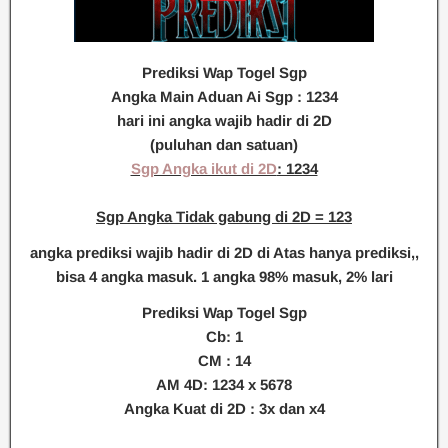
Prediksi Wap Togel Sgp
Angka Main Aduan Ai Sgp : 1234
hari ini angka wajib hadir di 2D
(puluhan dan satuan)
Sgp Angka ikut di 2D
: 1234
Sgp Angka Tidak gabung di 2D = 123
angka prediksi wajib hadir di 2D di Atas hanya prediksi,,
bisa 4 angka masuk. 1 angka 98% masuk, 2% lari
Prediksi Wap Togel Sgp
Cb: 1
CM : 14
AM 4D: 1234 x 5678
Angka Kuat di 2D : 3x dan x4