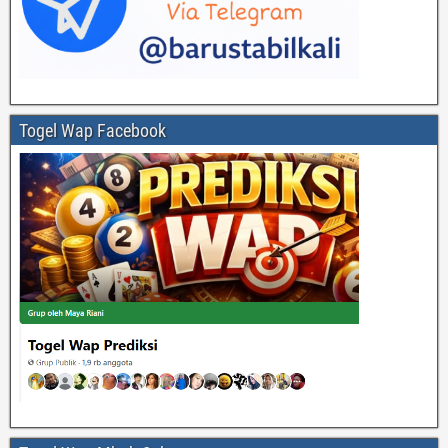
Togel Wap Facebook