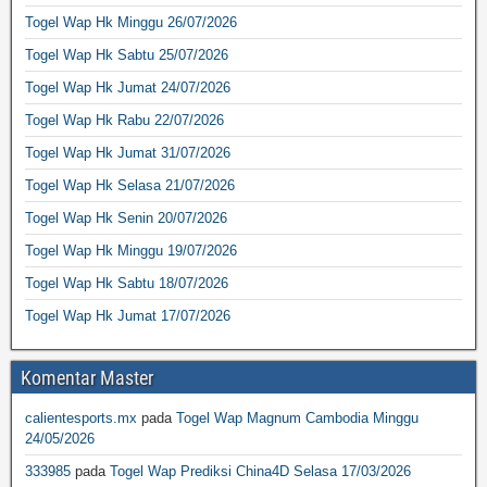
Togel Wap Hk Minggu 26/07/2026
Togel Wap Hk Sabtu 25/07/2026
Togel Wap Hk Jumat 24/07/2026
Togel Wap Hk Rabu 22/07/2026
Togel Wap Hk Jumat 31/07/2026
Togel Wap Hk Selasa 21/07/2026
Togel Wap Hk Senin 20/07/2026
Togel Wap Hk Minggu 19/07/2026
Togel Wap Hk Sabtu 18/07/2026
Togel Wap Hk Jumat 17/07/2026
Komentar Master
calientesports.mx
pada
Togel Wap Magnum Cambodia Minggu
24/05/2026
333985
pada
Togel Wap Prediksi China4D Selasa 17/03/2026