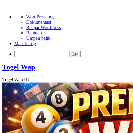
Tentang
WordPress.org
WordPress
Dokumentasi
Belajar WordPress
Bantuan
Umpan balik
Masuk Log
Cari
Togel Wap
Togel Wap Hk