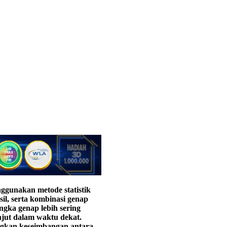
ggunakan metode statistik
sil, serta kombinasi genap
ngka genap lebih sering
njut dalam waktu dekat.
gkan keseimbangan antara