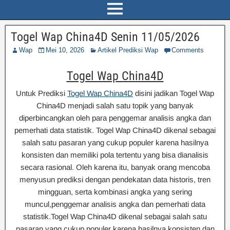
Togel Wap China4D Senin 11/05/2026
Wap
Mei 10, 2026
Artikel Prediksi Wap
Comments
Togel Wap China4D
Untuk Prediksi
Togel Wap China4D
disini jadikan Togel Wap
China4D menjadi salah satu topik yang banyak
diperbincangkan oleh para penggemar analisis angka dan
pemerhati data statistik. Togel Wap China4D dikenal sebagai
salah satu pasaran yang cukup populer karena hasilnya
konsisten dan memiliki pola tertentu yang bisa dianalisis
secara rasional. Oleh karena itu, banyak orang mencoba
menyusun prediksi dengan pendekatan data historis, tren
mingguan, serta kombinasi angka yang sering
muncul,penggemar analisis angka dan pemerhati data
statistik.Togel Wap China4D dikenal sebagai salah satu
pasaran yang cukup populer karena hasilnya konsisten dan