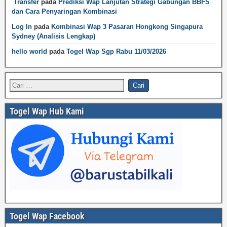
️ Transfer
pada
Prediksi Wap Lanjutan Strategi Gabungan BBFS
dan Cara Penyaringan Kombinasi
Log In
pada
Kombinasi Wap 3 Pasaran Hongkong Singapura
Sydney (Analisis Lengkap)
hello world
pada
Togel Wap Sgp Rabu 11/03/2026
Togel Wap Hub Kami
Togel Wap Facebook