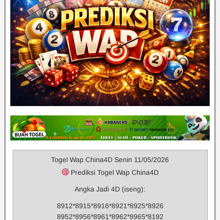
Togel Wap China4D Senin 11/05/2026
Prediksi Togel Wap China4D
Angka Jadi 4D (iseng):
8912*8915*8916*8921*8925*8926
8952*8956*8961*8962*8965*8192