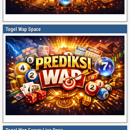
Togel Wap Space