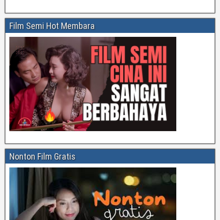
Film Semi Hot Membara
Nonton Film Gratis