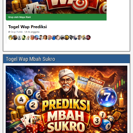
Togel Wap Mbah Sukro