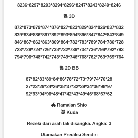
8236*8297*8293*8294*8296*8247*8243*8249*8246
🔢 3D
872*873*879*874*876*827*823*829*824*826*837*832
839*834*836*897*892*893*894*896*847*842*843*849
846*867*862*863*869*864*782*783*789*784*786*728
723*729*724*726*738*732*739*734*736*798*792*793
794*796*748*742*743*749*746*768*762*763*769*764
🔢 2D BB
87*82*83*89*84*86*78*72*73*79*74*76*28
27*23*29*24*26*38*37*32*39*34*36*98*97
92*93*94*96*48*47*42*43*49*46*68*67*62
🐲 Ramalan Shio
🐭 Kuda
Rezeki dari arah tak disangka. Angka: 3
Utamakan Prediksi Sendiri