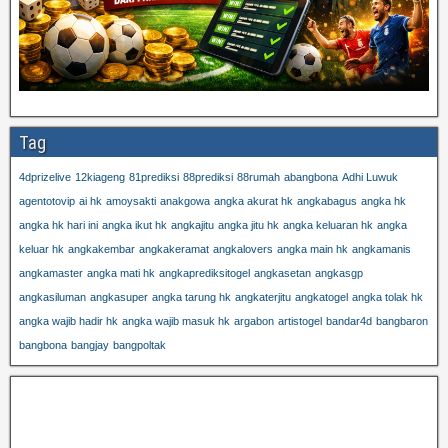
Tag
4dprizelive
12kiageng
81prediksi
88prediksi
88rumah
abangbona
Adhi Luwuk
agentotovip
ai hk
amoysakti
anakgowa
angka akurat hk
angkabagus
angka hk
angka hk hari ini
angka ikut hk
angkajitu
angka jitu hk
angka keluaran hk
angka
keluar hk
angkakembar
angkakeramat
angkalovers
angka main hk
angkamanis
angkamaster
angka mati hk
angkaprediksitogel
angkasetan
angkasgp
angkasiluman
angkasuper
angka tarung hk
angkaterjitu
angkatogel
angka tolak hk
angka wajib hadir hk
angka wajib masuk hk
argabon
artistogel
bandar4d
bangbaron
bangbona
bangjay
bangpoltak