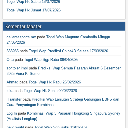
Togel Wap Hk Sabtu 18/07/2026
Togel Wap Hk Jumat 17/07/2026
Komentar Master
calientesports.mx
pada
Togel Wap Magnum Cambodia Minggu
24/05/2026
333985
pada
Togel Wap Prediksi China4D Selasa 17/03/2026
Ortu
pada
Togel Wap Sgp Rabu 08/04/2026
zoritoler imol
pada
Prediksi Wap Semua Pasaran Akurat 6 Desember
2025 Versi Ki Sumo
Ahmad
pada
Togel Wap Hk Rabu 25/02/2026
zika
pada
Togel Wap Hk Senin 09/03/2026
️ Transfer
pada
Prediksi Wap Lanjutan Strategi Gabungan BBFS dan
Cara Penyaringan Kombinasi
Log In
pada
Kombinasi Wap 3 Pasaran Hongkong Singapura Sydney
(Analisis Lengkap)
hello world
pada
Togel Wap Sgp Rabu 11/03/2026