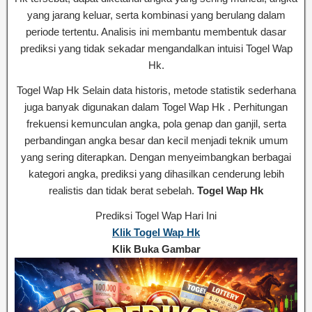
yang jarang keluar, serta kombinasi yang berulang dalam
periode tertentu. Analisis ini membantu membentuk dasar
prediksi yang tidak sekadar mengandalkan intuisi Togel Wap
Hk.
Togel Wap Hk Selain data historis, metode statistik sederhana
juga banyak digunakan dalam Togel Wap Hk . Perhitungan
frekuensi kemunculan angka, pola genap dan ganjil, serta
perbandingan angka besar dan kecil menjadi teknik umum
yang sering diterapkan. Dengan menyeimbangkan berbagai
kategori angka, prediksi yang dihasilkan cenderung lebih
realistis dan tidak berat sebelah.
Togel Wap Hk
Prediksi Togel Wap Hari Ini
Klik Togel Wap Hk
Klik Buka Gambar