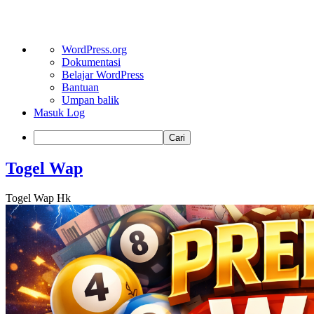
Tentang
WordPress.org
WordPress
Dokumentasi
Belajar WordPress
Bantuan
Umpan balik
Masuk Log
Cari
Togel Wap
Togel Wap Hk