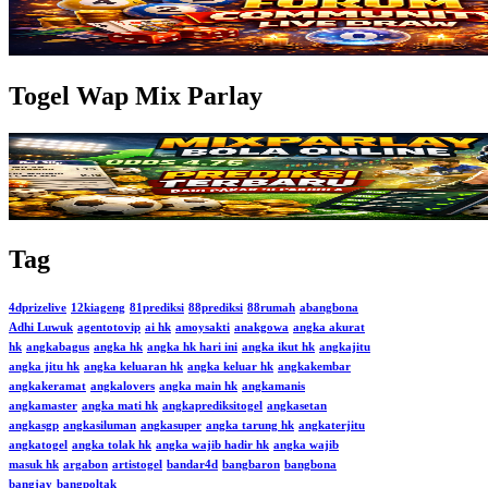
Togel Wap Mix Parlay
Tag
4dprizelive
12kiageng
81prediksi
88prediksi
88rumah
abangbona
Adhi Luwuk
agentotovip
ai hk
amoysakti
anakgowa
angka akurat
hk
angkabagus
angka hk
angka hk hari ini
angka ikut hk
angkajitu
angka jitu hk
angka keluaran hk
angka keluar hk
angkakembar
angkakeramat
angkalovers
angka main hk
angkamanis
angkamaster
angka mati hk
angkaprediksitogel
angkasetan
angkasgp
angkasiluman
angkasuper
angka tarung hk
angkaterjitu
angkatogel
angka tolak hk
angka wajib hadir hk
angka wajib
masuk hk
argabon
artistogel
bandar4d
bangbaron
bangbona
bangjay
bangpoltak