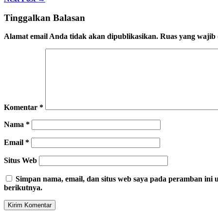
Tinggalkan Balasan
Alamat email Anda tidak akan dipublikasikan.
Ruas yang wajib 
Komentar
*
Nama
*
Email
*
Situs Web
Simpan nama, email, dan situs web saya pada peramban ini 
berikutnya.