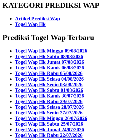
KATEGORI PREDIKSI WAP
Artikel Prediksi Wap
Togel Wap Hk
Prediksi Togel Wap Terbaru
Togel Wap Hk Minggu 09/08/2026
Togel Wap Hk Sabtu 08/08/2026
Togel Wap Hk Jumat 07/08/2026
Togel Wap Hk Kamis 06/08/2026
Togel Wap Hk Rabu 05/08/2026
Togel Wap Hk Selasa 04/08/2026
Togel Wap Hk Senin 03/08/2026
Togel Wap Hk Sabtu 01/08/2026
Togel Wap Hk Kamis 30/07/2026
Togel Wap Hk Rabu 29/07/2026
Togel Wap Hk Selasa 28/07/2026
Togel Wap Hk Senin 27/07/2026
Togel Wap Hk Minggu 26/07/2026
Togel Wap Hk Sabtu 25/07/2026
Togel Wap Hk Jumat 24/07/2026
Togel Wap Hk Rabu 22/07/2026