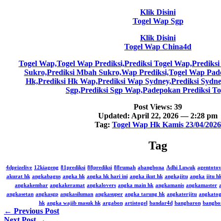
Klik Disini
Togel Wap Sgp
Klik Disini
Togel Wap China4d
Togel Wap,Togel Wap Prediksi,Prediksi Togel Wap,Predik
Sukro,Prediksi Mbah Sukro,Wap Prediksi,Togel Wap Pad
Hk,Prediksi Hk Wap,Prediksi Wap Sydney,Prediksi Sydn
Sgp,Prediksi Sgp Wap,Padepokan Prediksi To
Post Views:
39
Updated: April 22, 2026 — 2:28 pm
Tag:
Togel Wap Hk Kamis 23/04/2026
Tag
4dprizelive
12kiageng
81prediksi
88prediksi
88rumah
abangbona
Adhi Luwuk
agentotov
akurat hk
angkabagus
angka hk
angka hk hari ini
angka ikut hk
angkajitu
angka jitu h
angkakembar
angkakeramat
angkalovers
angka main hk
angkamanis
angkamaster
angkasetan
angkasgp
angkasiluman
angkasuper
angka tarung hk
angkaterjitu
angkatog
hk
angka wajib masuk hk
argabon
artistogel
bandar4d
bangbaron
bangbo
← Previous Post
Next Post →