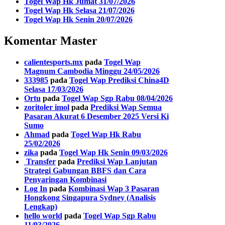
Togel Wap Hk Jumat 31/07/2026
Togel Wap Hk Selasa 21/07/2026
Togel Wap Hk Senin 20/07/2026
Komentar Master
calientesports.mx
pada
Togel Wap
Magnum Cambodia Minggu 24/05/2026
333985
pada
Togel Wap Prediksi China4D
Selasa 17/03/2026
Ortu
pada
Togel Wap Sgp Rabu 08/04/2026
zoritoler imol
pada
Prediksi Wap Semua
Pasaran Akurat 6 Desember 2025 Versi Ki
Sumo
Ahmad
pada
Togel Wap Hk Rabu
25/02/2026
zika
pada
Togel Wap Hk Senin 09/03/2026
️ Transfer
pada
Prediksi Wap Lanjutan
Strategi Gabungan BBFS dan Cara
Penyaringan Kombinasi
Log In
pada
Kombinasi Wap 3 Pasaran
Hongkong Singapura Sydney (Analisis
Lengkap)
hello world
pada
Togel Wap Sgp Rabu
11/03/2026