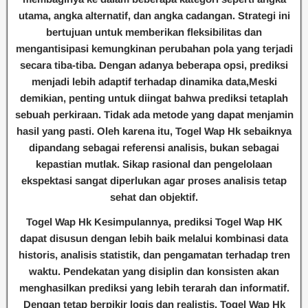
utama, angka alternatif, dan angka cadangan. Strategi ini
bertujuan untuk memberikan fleksibilitas dan
mengantisipasi kemungkinan perubahan pola yang terjadi
secara tiba-tiba. Dengan adanya beberapa opsi, prediksi
menjadi lebih adaptif terhadap dinamika data,Meski
demikian, penting untuk diingat bahwa prediksi tetaplah
sebuah perkiraan. Tidak ada metode yang dapat menjamin
hasil yang pasti. Oleh karena itu, Togel Wap Hk sebaiknya
dipandang sebagai referensi analisis, bukan sebagai
kepastian mutlak. Sikap rasional dan pengelolaan
ekspektasi sangat diperlukan agar proses analisis tetap
sehat dan objektif.
Togel Wap Hk Kesimpulannya, prediksi Togel Wap HK
dapat disusun dengan lebih baik melalui kombinasi data
historis, analisis statistik, dan pengamatan terhadap tren
waktu. Pendekatan yang disiplin dan konsisten akan
menghasilkan prediksi yang lebih terarah dan informatif.
Dengan tetap berpikir logis dan realistis, Togel Wap Hk