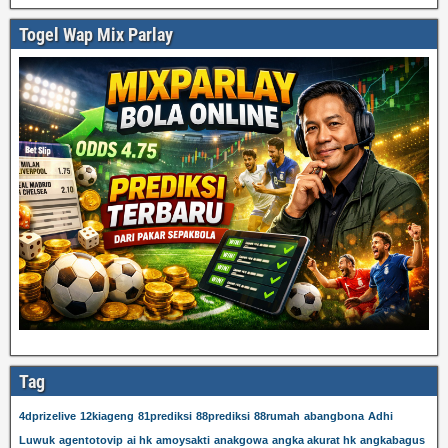
Togel Wap Mix Parlay
Tag
4dprizelive
12kiageng
81prediksi
88prediksi
88rumah
abangbona
Adhi
Luwuk
agentotovip
ai hk
amoysakti
anakgowa
angka akurat hk
angkabagus