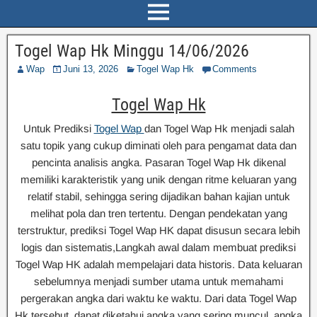
Togel Wap Hk Minggu 14/06/2026
Wap
Juni 13, 2026
Togel Wap Hk
Comments
Togel Wap Hk
Untuk Prediksi
Togel Wap
dan Togel Wap Hk menjadi salah
satu topik yang cukup diminati oleh para pengamat data dan
pencinta analisis angka. Pasaran Togel Wap Hk dikenal
memiliki karakteristik yang unik dengan ritme keluaran yang
relatif stabil, sehingga sering dijadikan bahan kajian untuk
melihat pola dan tren tertentu. Dengan pendekatan yang
terstruktur, prediksi Togel Wap HK dapat disusun secara lebih
logis dan sistematis,Langkah awal dalam membuat prediksi
Togel Wap HK adalah mempelajari data historis. Data keluaran
sebelumnya menjadi sumber utama untuk memahami
pergerakan angka dari waktu ke waktu. Dari data Togel Wap
Hk tersebut, dapat diketahui angka yang sering muncul, angka