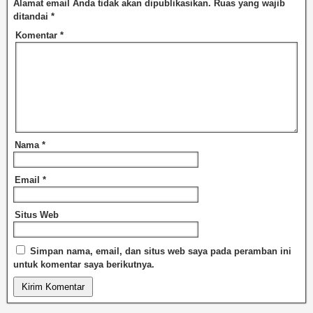
Alamat email Anda tidak akan dipublikasikan.
Ruas yang wajib
ditandai
*
Komentar
*
Nama
*
Email
*
Situs Web
Simpan nama, email, dan situs web saya pada peramban ini
untuk komentar saya berikutnya.