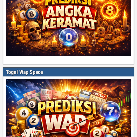
Togel Wap Space