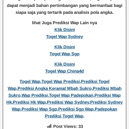
dapat menjadi bahan pertimbangan yang bermanfaat bagi
siapa saja yang tertarik pada analisis pola angka.
lihat Juga Prediksi Wap Lain nya
Klik Disini
Togel Wap Sydney
Klik Disini
Togel Wap Sgp
Klik Disini
Togel Wap China4d
Togel Wap,Togel Wap Prediksi,Prediksi Togel
Wap,Prediksi Angka Keramat Mbah Sukro,Prediksi Mbah
Sukro,Wap Prediksi,Togel Wap Padepokan,Prediksi Wap
Hk,Prediksi Hk Wap,Prediksi Wap Sydney,Prediksi Sydney
Wap,Prediksi Wap Sgp,Prediksi Sgp Wap,Padepokan
Prediksi Togel Wap,
Post Views:
33