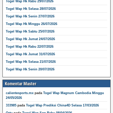
Togel Wap Hk Rabu 29/07/2026
Togel Wap Hk Selasa 28/07/2026
Togel Wap Hk Senin 27/07/2026
Togel Wap Hk Minggu 26/07/2026
Togel Wap Hk Sabtu 25/07/2026
Togel Wap Hk Jumat 24/07/2026
Togel Wap Hk Rabu 22/07/2026
Togel Wap Hk Jumat 31/07/2026
Togel Wap Hk Selasa 21/07/2026
Togel Wap Hk Senin 20/07/2026
Komentar Master
calientesports.mx
pada
Togel Wap Magnum Cambodia Minggu
24/05/2026
333985
pada
Togel Wap Prediksi China4D Selasa 17/03/2026
Ortu
pada
Togel Wap Sgp Rabu 08/04/2026