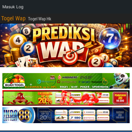
Masuk Log
Togel Wap
Togel Wap Hk