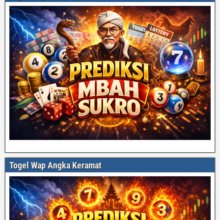
Togel Wap Angka Keramat