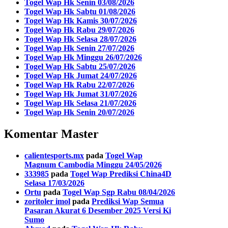
Togel Wap Hk Senin 03/08/2026
Togel Wap Hk Sabtu 01/08/2026
Togel Wap Hk Kamis 30/07/2026
Togel Wap Hk Rabu 29/07/2026
Togel Wap Hk Selasa 28/07/2026
Togel Wap Hk Senin 27/07/2026
Togel Wap Hk Minggu 26/07/2026
Togel Wap Hk Sabtu 25/07/2026
Togel Wap Hk Jumat 24/07/2026
Togel Wap Hk Rabu 22/07/2026
Togel Wap Hk Jumat 31/07/2026
Togel Wap Hk Selasa 21/07/2026
Togel Wap Hk Senin 20/07/2026
Komentar Master
calientesports.mx
pada
Togel Wap
Magnum Cambodia Minggu 24/05/2026
333985
pada
Togel Wap Prediksi China4D
Selasa 17/03/2026
Ortu
pada
Togel Wap Sgp Rabu 08/04/2026
zoritoler imol
pada
Prediksi Wap Semua
Pasaran Akurat 6 Desember 2025 Versi Ki
Sumo