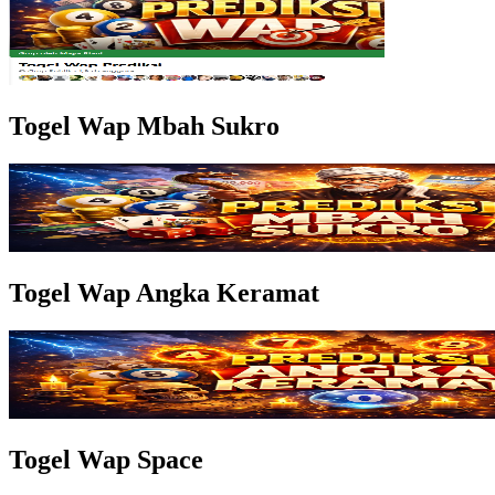
Togel Wap Mbah Sukro
Togel Wap Angka Keramat
Togel Wap Space