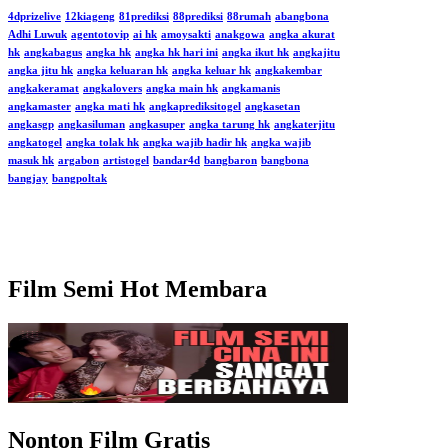
4dprizelive
12kiageng
81prediksi
88prediksi
88rumah
abangbona
Adhi Luwuk
agentotovip
ai hk
amoysakti
anakgowa
angka akurat
hk
angkabagus
angka hk
angka hk hari ini
angka ikut hk
angkajitu
angka jitu hk
angka keluaran hk
angka keluar hk
angkakembar
angkakeramat
angkalovers
angka main hk
angkamanis
angkamaster
angka mati hk
angkaprediksitogel
angkasetan
angkasgp
angkasiluman
angkasuper
angka tarung hk
angkaterjitu
angkatogel
angka tolak hk
angka wajib hadir hk
angka wajib
masuk hk
argabon
artistogel
bandar4d
bangbaron
bangbona
bangjay
bangpoltak
Film Semi Hot Membara
Nonton Film Gratis