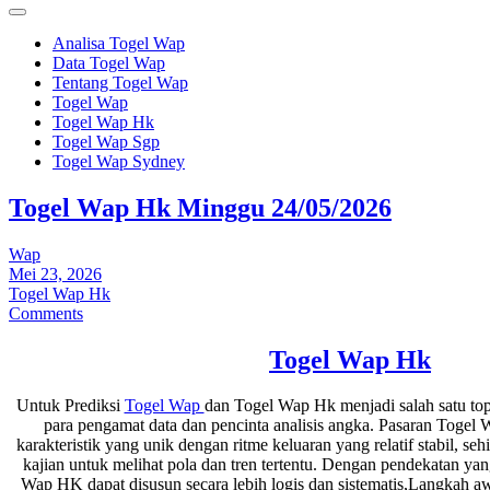
Analisa Togel Wap
Data Togel Wap
Tentang Togel Wap
Togel Wap
Togel Wap Hk
Togel Wap Sgp
Togel Wap Sydney
Togel Wap Hk Minggu 24/05/2026
Wap
Mei 23, 2026
Togel Wap Hk
Comments
Togel Wap Hk
Untuk Prediksi
Togel Wap
dan Togel Wap Hk menjadi salah satu top
para pengamat data dan pencinta analisis angka. Pasaran Togel
karakteristik yang unik dengan ritme keluaran yang relatif stabil, se
kajian untuk melihat pola dan tren tertentu. Dengan pendekatan yang
Wap HK dapat disusun secara lebih logis dan sistematis,Langkah a