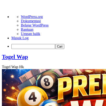
Tentang
WordPress.org
WordPress
Dokumentasi
Belajar WordPress
Bantuan
Umpan balik
Masuk Log
Cari
Togel Wap
Togel Wap Hk