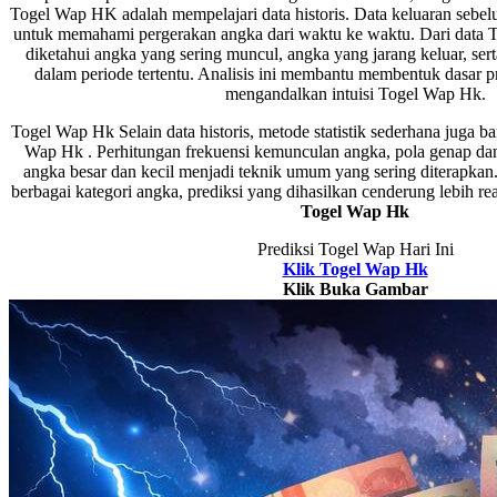
Togel Wap HK adalah mempelajari data historis. Data keluaran seb
untuk memahami pergerakan angka dari waktu ke waktu. Dari data T
diketahui angka yang sering muncul, angka yang jarang keluar, ser
dalam periode tertentu. Analisis ini membantu membentuk dasar pr
mengandalkan intuisi Togel Wap Hk.
Togel Wap Hk Selain data historis, metode statistik sederhana juga 
Wap Hk . Perhitungan frekuensi kemunculan angka, pola genap dan 
angka besar dan kecil menjadi teknik umum yang sering diterapk
berbagai kategori angka, prediksi yang dihasilkan cenderung lebih real
Togel Wap Hk
Prediksi Togel Wap Hari Ini
Klik Togel Wap Hk
Klik Buka Gambar