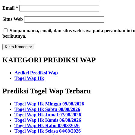
Email
*
Situs Web
Simpan nama, email, dan situs web saya pada peramban ini 
berikutnya.
KATEGORI PREDIKSI WAP
Artikel Prediksi Wap
Togel Wap Hk
Prediksi Togel Wap Terbaru
Togel Wap Hk Minggu 09/08/2026
Togel Wap Hk Sabtu 08/08/2026
Togel Wap Hk Jumat 07/08/2026
Togel Wap Hk Kamis 06/08/2026
Togel Wap Hk Rabu 05/08/2026
Togel Wap Hk Selasa 04/08/2026