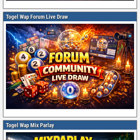
Togel Wap Forum Live Draw
Togel Wap Mix Parlay