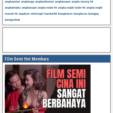
angkasetan
angkasgp
angkasiluman
angkasuper
angka tarung hk
angkaterjitu
angkatogel
angka tolak hk
angka wajib hadir hk
angka wajib
masuk hk
argabon
artistogel
bandar4d
bangbaron
bangbona
bangjay
bangpoltak
Film Semi Hot Membara