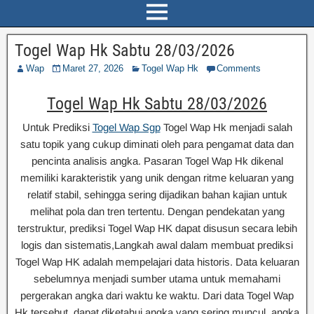
Togel Wap Hk Sabtu 28/03/2026
Wap
Maret 27, 2026
Togel Wap Hk
Comments
Togel Wap Hk Sabtu 28/03/2026
Untuk Prediksi
Togel Wap Sgp
Togel Wap Hk menjadi salah
satu topik yang cukup diminati oleh para pengamat data dan
pencinta analisis angka. Pasaran Togel Wap Hk dikenal
memiliki karakteristik yang unik dengan ritme keluaran yang
relatif stabil, sehingga sering dijadikan bahan kajian untuk
melihat pola dan tren tertentu. Dengan pendekatan yang
terstruktur, prediksi Togel Wap HK dapat disusun secara lebih
logis dan sistematis,Langkah awal dalam membuat prediksi
Togel Wap HK adalah mempelajari data historis. Data keluaran
sebelumnya menjadi sumber utama untuk memahami
pergerakan angka dari waktu ke waktu. Dari data Togel Wap
Hk tersebut, dapat diketahui angka yang sering muncul, angka