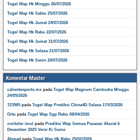
Togel Wap Hk Minggu 26/07/2026
Togel Wap Hk Sabtu 25/07/2026
Togel Wap Hk Jumat 24/07/2026
Togel Wap Hk Rabu 22/07/2026
Togel Wap Hk Jumat 31/07/2026
Togel Wap Hk Selasa 21/07/2026
Togel Wap Hk Senin 20/07/2026
Komentar Master
calientesports.mx
pada
Togel Wap Magnum Cambodia Minggu
24/05/2026
333985
pada
Togel Wap Prediksi China4D Selasa 17/03/2026
Ortu
pada
Togel Wap Sgp Rabu 08/04/2026
zoritoler imol
pada
Prediksi Wap Semua Pasaran Akurat 6
Desember 2025 Versi Ki Sumo
Ahmad
pada
Togel Wap Hk Rabu 25/02/2026