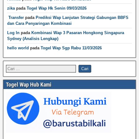
zika
pada
Togel Wap Hk Senin 09/03/2026
️ Transfer
pada
Prediksi Wap Lanjutan Strategi Gabungan BBFS
dan Cara Penyaringan Kombinasi
Log In
pada
Kombinasi Wap 3 Pasaran Hongkong Singapura
Sydney (Analisis Lengkap)
hello world
pada
Togel Wap Sgp Rabu 11/03/2026
Togel Wap Hub Kami