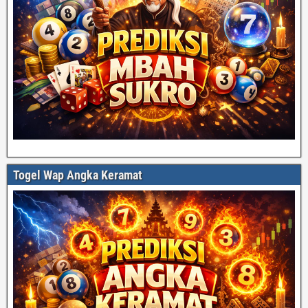
Togel Wap Angka Keramat