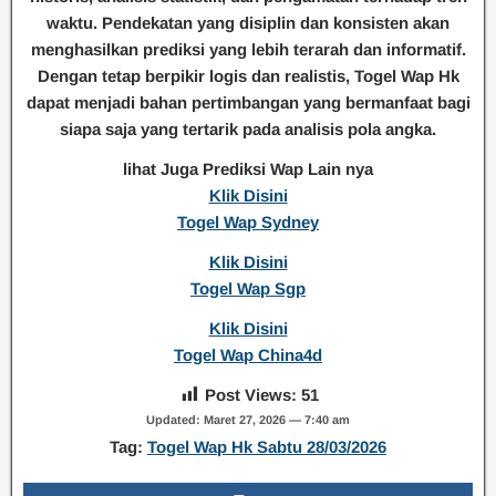
waktu. Pendekatan yang disiplin dan konsisten akan
menghasilkan prediksi yang lebih terarah dan informatif.
Dengan tetap berpikir logis dan realistis, Togel Wap Hk
dapat menjadi bahan pertimbangan yang bermanfaat bagi
siapa saja yang tertarik pada analisis pola angka.
lihat Juga Prediksi Wap Lain nya
Klik Disini
Togel Wap Sydney
Klik Disini
Togel Wap Sgp
Klik Disini
Togel Wap China4d
Post Views:
51
Updated: Maret 27, 2026 — 7:40 am
Tag:
Togel Wap Hk Sabtu 28/03/2026