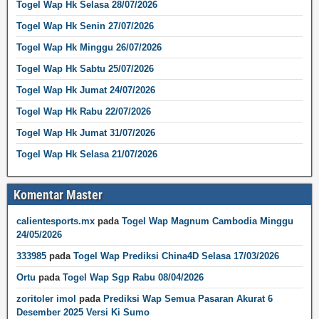
Togel Wap Hk Selasa 28/07/2026
Togel Wap Hk Senin 27/07/2026
Togel Wap Hk Minggu 26/07/2026
Togel Wap Hk Sabtu 25/07/2026
Togel Wap Hk Jumat 24/07/2026
Togel Wap Hk Rabu 22/07/2026
Togel Wap Hk Jumat 31/07/2026
Togel Wap Hk Selasa 21/07/2026
Komentar Master
calientesports.mx
pada
Togel Wap Magnum Cambodia Minggu
24/05/2026
333985
pada
Togel Wap Prediksi China4D Selasa 17/03/2026
Ortu
pada
Togel Wap Sgp Rabu 08/04/2026
zoritoler imol
pada
Prediksi Wap Semua Pasaran Akurat 6
Desember 2025 Versi Ki Sumo