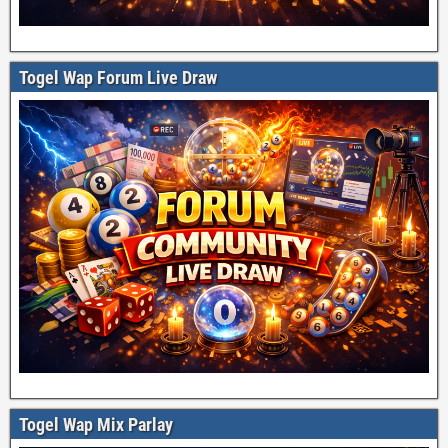
Togel Wap Forum Live Draw
Togel Wap Mix Parlay