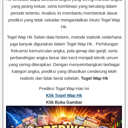
yang jarang keluar, serta kombinasi yang berulang dalam
periode tertentu. Analisis ini membantu membentuk dasar
prediksi yang tidak sekadar mengandalkan intuisi Togel Wap
Hk.
Togel Wap Hk Selain data historis, metode statistik sederhana
juga banyak digunakan dalam Togel Wap Hk . Perhitungan
frekuensi kemunculan angka, pola genap dan ganjil, serta
perbandingan angka besar dan kecil menjadi teknik umum
yang sering diterapkan. Dengan menyeimbangkan berbagai
kategori angka, prediksi yang dihasilkan cenderung lebih
realistis dan tidak berat sebelah.
Togel Wap Hk
Prediksi Togel Wap Hari Ini
Klik Togel Wap Hk
Klik Buka Gambar