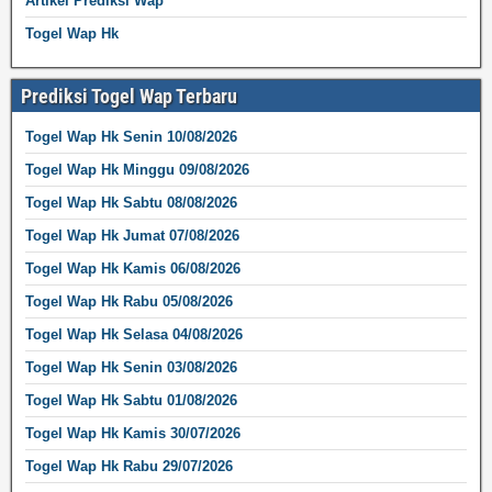
Artikel Prediksi Wap
Togel Wap Hk
Prediksi Togel Wap Terbaru
Togel Wap Hk Senin 10/08/2026
Togel Wap Hk Minggu 09/08/2026
Togel Wap Hk Sabtu 08/08/2026
Togel Wap Hk Jumat 07/08/2026
Togel Wap Hk Kamis 06/08/2026
Togel Wap Hk Rabu 05/08/2026
Togel Wap Hk Selasa 04/08/2026
Togel Wap Hk Senin 03/08/2026
Togel Wap Hk Sabtu 01/08/2026
Togel Wap Hk Kamis 30/07/2026
Togel Wap Hk Rabu 29/07/2026