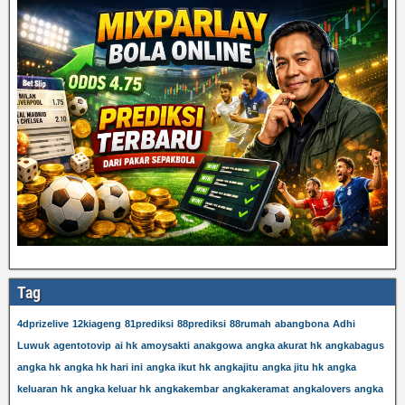
Tag
4dprizelive
12kiageng
81prediksi
88prediksi
88rumah
abangbona
Adhi
Luwuk
agentotovip
ai hk
amoysakti
anakgowa
angka akurat hk
angkabagus
angka hk
angka hk hari ini
angka ikut hk
angkajitu
angka jitu hk
angka
keluaran hk
angka keluar hk
angkakembar
angkakeramat
angkalovers
angka