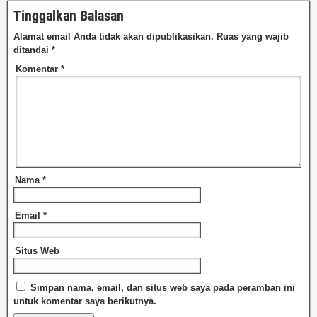
Tinggalkan Balasan
Alamat email Anda tidak akan dipublikasikan.
Ruas yang wajib
ditandai
*
Komentar
*
Nama
*
Email
*
Situs Web
Simpan nama, email, dan situs web saya pada peramban ini
untuk komentar saya berikutnya.