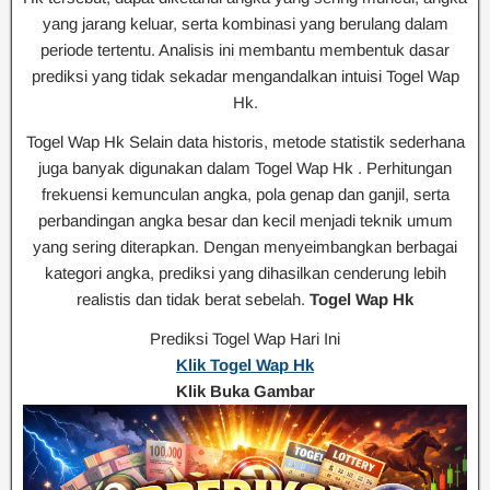
yang jarang keluar, serta kombinasi yang berulang dalam
periode tertentu. Analisis ini membantu membentuk dasar
prediksi yang tidak sekadar mengandalkan intuisi Togel Wap
Hk.
Togel Wap Hk Selain data historis, metode statistik sederhana
juga banyak digunakan dalam Togel Wap Hk . Perhitungan
frekuensi kemunculan angka, pola genap dan ganjil, serta
perbandingan angka besar dan kecil menjadi teknik umum
yang sering diterapkan. Dengan menyeimbangkan berbagai
kategori angka, prediksi yang dihasilkan cenderung lebih
realistis dan tidak berat sebelah.
Togel Wap Hk
Prediksi Togel Wap Hari Ini
Klik Togel Wap Hk
Klik Buka Gambar