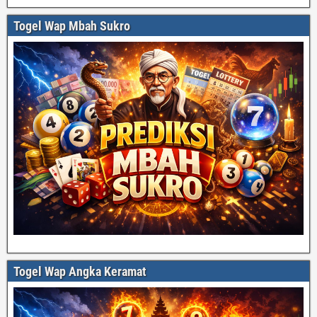
Togel Wap Mbah Sukro
Togel Wap Angka Keramat