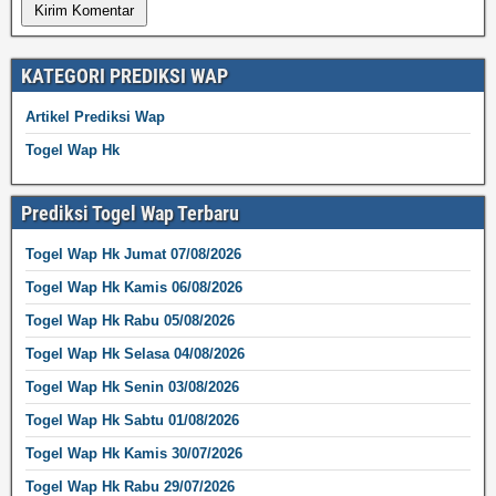
KATEGORI PREDIKSI WAP
Artikel Prediksi Wap
Togel Wap Hk
Prediksi Togel Wap Terbaru
Togel Wap Hk Jumat 07/08/2026
Togel Wap Hk Kamis 06/08/2026
Togel Wap Hk Rabu 05/08/2026
Togel Wap Hk Selasa 04/08/2026
Togel Wap Hk Senin 03/08/2026
Togel Wap Hk Sabtu 01/08/2026
Togel Wap Hk Kamis 30/07/2026
Togel Wap Hk Rabu 29/07/2026