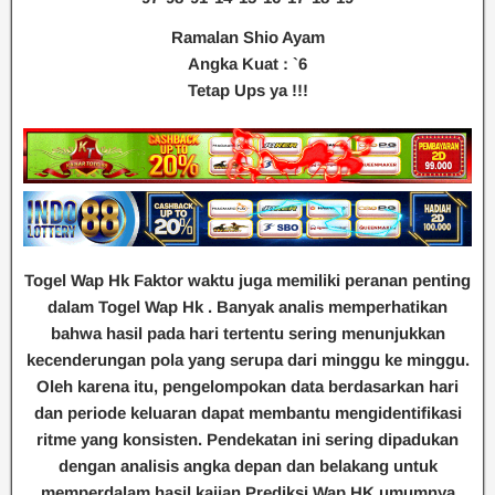
Ramalan Shio Ayam
Angka Kuat : `6
Tetap Ups ya !!!
Togel Wap Hk Faktor waktu juga memiliki peranan penting
dalam Togel Wap Hk . Banyak analis memperhatikan
bahwa hasil pada hari tertentu sering menunjukkan
kecenderungan pola yang serupa dari minggu ke minggu.
Oleh karena itu, pengelompokan data berdasarkan hari
dan periode keluaran dapat membantu mengidentifikasi
ritme yang konsisten. Pendekatan ini sering dipadukan
dengan analisis angka depan dan belakang untuk
memperdalam hasil kajian,Prediksi Wap HK umumnya