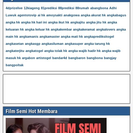
4dprizelive
12kiageng
81prediksi
88prediksi
88rumah
abangbona
Adhi
Luwuk
agentotovip
ai hk
amoysakti
anakgowa
angka akurat hk
angkabagus
angka hk
angka hk hari ini
angka ikut hk
angkajitu
angka jitu hk
angka
keluaran hk
angka keluar hk
angkakembar
angkakeramat
angkalovers
angka
main hk
angkamanis
angkamaster
angka mati hk
angkaprediksitogel
angkasetan
angkasgp
angkasiluman
angkasuper
angka tarung hk
angkaterjitu
angkatogel
angka tolak hk
angka wajib hadir hk
angka wajib
masuk hk
argabon
artistogel
bandar4d
bangbaron
bangbona
bangjay
bangpoltak
Film Semi Hot Membara