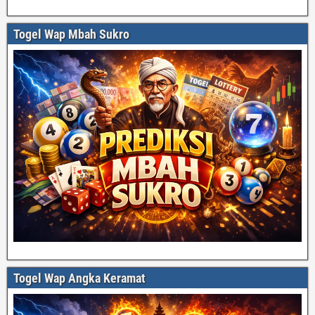
Togel Wap Mbah Sukro
Togel Wap Angka Keramat