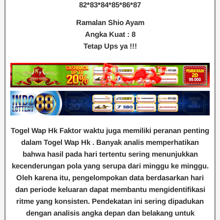
82*83*84*85*86*87
Ramalan Shio Ayam
Angka Kuat : 8
Tetap Ups ya !!!
Togel Wap Hk Faktor waktu juga memiliki peranan penting
dalam Togel Wap Hk . Banyak analis memperhatikan
bahwa hasil pada hari tertentu sering menunjukkan
kecenderungan pola yang serupa dari minggu ke minggu.
Oleh karena itu, pengelompokan data berdasarkan hari
dan periode keluaran dapat membantu mengidentifikasi
ritme yang konsisten. Pendekatan ini sering dipadukan
dengan analisis angka depan dan belakang untuk