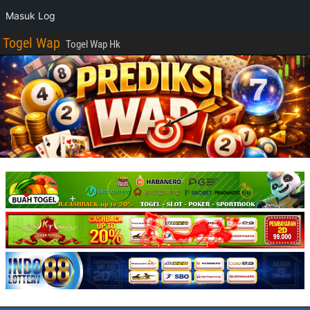
Masuk Log
Togel Wap
Togel Wap Hk