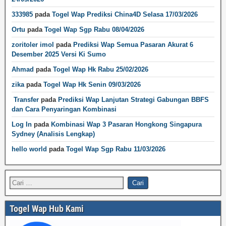
333985
pada
Togel Wap Prediksi China4D Selasa 17/03/2026
Ortu
pada
Togel Wap Sgp Rabu 08/04/2026
zoritoler imol
pada
Prediksi Wap Semua Pasaran Akurat 6
Desember 2025 Versi Ki Sumo
Ahmad
pada
Togel Wap Hk Rabu 25/02/2026
zika
pada
Togel Wap Hk Senin 09/03/2026
️ Transfer
pada
Prediksi Wap Lanjutan Strategi Gabungan BBFS
dan Cara Penyaringan Kombinasi
Log In
pada
Kombinasi Wap 3 Pasaran Hongkong Singapura
Sydney (Analisis Lengkap)
hello world
pada
Togel Wap Sgp Rabu 11/03/2026
Togel Wap Hub Kami