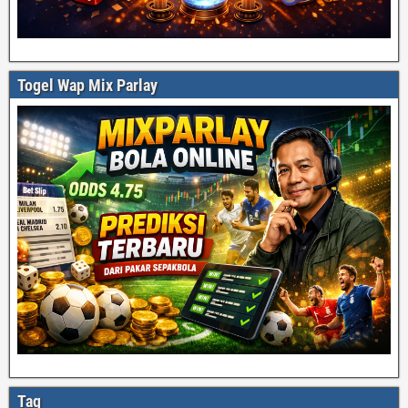
Togel Wap Mix Parlay
Tag