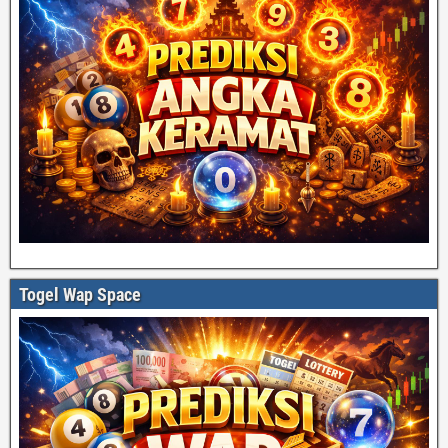
Togel Wap Space