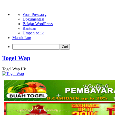
Tentang
WordPress.org
WordPress
Dokumentasi
Belajar WordPress
Bantuan
Umpan balik
Masuk Log
Cari
Togel Wap
Togel Wap Hk