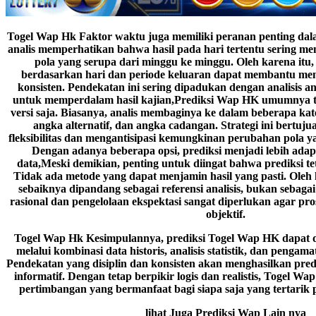
Togel Wap Hk Faktor waktu juga memiliki peranan penting da
analis memperhatikan bahwa hasil pada hari tertentu sering 
pola yang serupa dari minggu ke minggu. Oleh karena itu
berdasarkan hari dan periode keluaran dapat membantu meng
konsisten. Pendekatan ini sering dipadukan dengan analisis 
untuk memperdalam hasil kajian,Prediksi Wap HK umumnya ti
versi saja. Biasanya, analis membaginya ke dalam beberapa kat
angka alternatif, dan angka cadangan. Strategi ini bertu
fleksibilitas dan mengantisipasi kemungkinan perubahan pola yan
Dengan adanya beberapa opsi, prediksi menjadi lebih adap
data,Meski demikian, penting untuk diingat bahwa prediksi te
Tidak ada metode yang dapat menjamin hasil yang pasti. Oleh
sebaiknya dipandang sebagai referensi analisis, bukan sebaga
rasional dan pengelolaan ekspektasi sangat diperlukan agar pros
objektif.
Togel Wap Hk Kesimpulannya, prediksi Togel Wap HK dapat d
melalui kombinasi data historis, analisis statistik, dan penga
Pendekatan yang disiplin dan konsisten akan menghasilkan predi
informatif. Dengan tetap berpikir logis dan realistis, Togel W
pertimbangan yang bermanfaat bagi siapa saja yang tertarik p
lihat Juga Prediksi Wap Lain nya