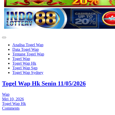
Analisa Togel Wap
Data Togel Wap
Tentang Togel Wap
Togel Wap
Togel Wap Hk
Togel Wap Sgp
Togel Wap Sydney
Togel Wap Hk Senin 11/05/2026
Wap
Mei 10, 2026
Togel Wap Hk
Comments