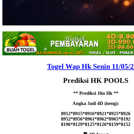
Togel Wap Hk Senin 11/05/
Prediksi HK POOLS
** Prediksi Jitu Hk **
Angka Jadi 4D (iseng):
8912*8915*8916*8921*8925*8926
8952*8956*8961*8962*8965*8192
8196*8129*8125*8126*8159*8152