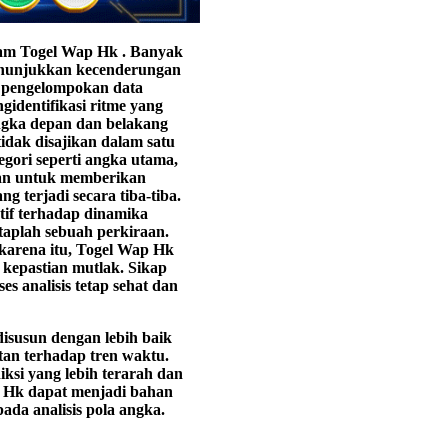
lam Togel Wap Hk . Banyak
menunjukkan kecenderungan
, pengelompokan data
identifikasi ritme yang
angka depan dan belakang
dak disajikan dalam satu
egori seperti angka utama,
juan untuk memberikan
g terjadi secara tiba-tiba.
tif terhadap dinamika
taplah sebuah perkiraan.
 karena itu, Togel Wap Hk
i kepastian mutlak. Sikap
es analisis tetap sehat dan
isusun dengan lebih baik
matan terhadap tren waktu.
ksi yang lebih terarah dan
ap Hk dapat menjadi bahan
ada analisis pola angka.