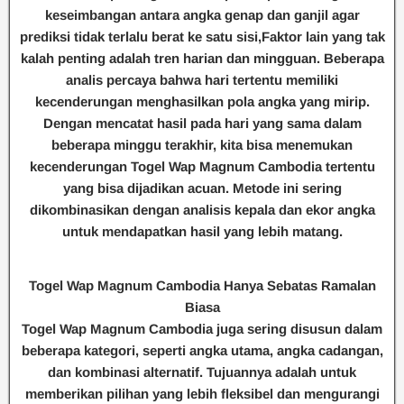
keseimbangan antara angka genap dan ganjil agar
prediksi tidak terlalu berat ke satu sisi,Faktor lain yang tak
kalah penting adalah tren harian dan mingguan. Beberapa
analis percaya bahwa hari tertentu memiliki
kecenderungan menghasilkan pola angka yang mirip.
Dengan mencatat hasil pada hari yang sama dalam
beberapa minggu terakhir, kita bisa menemukan
kecenderungan Togel Wap Magnum Cambodia tertentu
yang bisa dijadikan acuan. Metode ini sering
dikombinasikan dengan analisis kepala dan ekor angka
untuk mendapatkan hasil yang lebih matang.
Togel Wap Magnum Cambodia Hanya Sebatas Ramalan
Biasa
Togel Wap Magnum Cambodia juga sering disusun dalam
beberapa kategori, seperti angka utama, angka cadangan,
dan kombinasi alternatif. Tujuannya adalah untuk
memberikan pilihan yang lebih fleksibel dan mengurangi