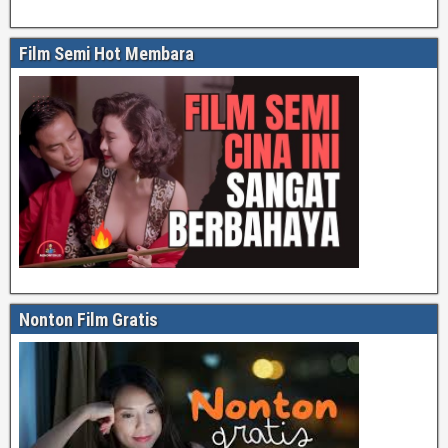
Film Semi Hot Membara
Nonton Film Gratis