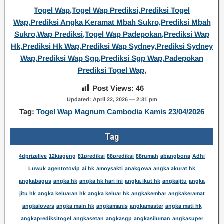
Togel Wap,Togel Wap Prediksi,Prediksi Togel
Wap,Prediksi Angka Keramat Mbah Sukro,Prediksi Mbah
Sukro,Wap Prediksi,Togel Wap Padepokan,Prediksi Wap
Hk,Prediksi Hk Wap,Prediksi Wap Sydney,Prediksi Sydney
Wap,Prediksi Wap Sgp,Prediksi Sgp Wap,Padepokan
Prediksi Togel Wap,
Post Views:
46
Updated: April 22, 2026 — 2:31 pm
Tag:
Togel Wap Magnum Cambodia Kamis 23/04/2026
Tag
4dprizelive
12kiageng
81prediksi
88prediksi
88rumah
abangbona
Adhi
Luwuk
agentotovip
ai hk
amoysakti
anakgowa
angka akurat hk
angkabagus
angka hk
angka hk hari ini
angka ikut hk
angkajitu
angka
jitu hk
angka keluaran hk
angka keluar hk
angkakembar
angkakeramat
angkalovers
angka main hk
angkamanis
angkamaster
angka mati hk
angkaprediksitogel
angkasetan
angkasgp
angkasiluman
angkasuper