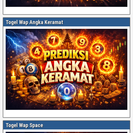
Togel Wap Angka Keramat
Togel Wap Space