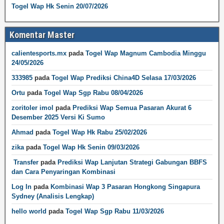
Togel Wap Hk Senin 20/07/2026
Komentar Master
calientesports.mx
pada
Togel Wap Magnum Cambodia Minggu
24/05/2026
333985
pada
Togel Wap Prediksi China4D Selasa 17/03/2026
Ortu
pada
Togel Wap Sgp Rabu 08/04/2026
zoritoler imol
pada
Prediksi Wap Semua Pasaran Akurat 6
Desember 2025 Versi Ki Sumo
Ahmad
pada
Togel Wap Hk Rabu 25/02/2026
zika
pada
Togel Wap Hk Senin 09/03/2026
️ Transfer
pada
Prediksi Wap Lanjutan Strategi Gabungan BBFS
dan Cara Penyaringan Kombinasi
Log In
pada
Kombinasi Wap 3 Pasaran Hongkong Singapura
Sydney (Analisis Lengkap)
hello world
pada
Togel Wap Sgp Rabu 11/03/2026