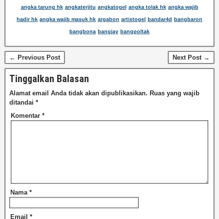
angka tarung hk
angkaterjitu
angkatogel
angka tolak hk
angka wajib
hadir hk
angka wajib masuk hk
argabon
artistogel
bandar4d
bangbaron
bangbona
bangjay
bangpoltak
← Previous Post
Next Post →
Tinggalkan Balasan
Alamat email Anda tidak akan dipublikasikan.
Ruas yang wajib
ditandai
*
Komentar
*
Nama
*
Email
*