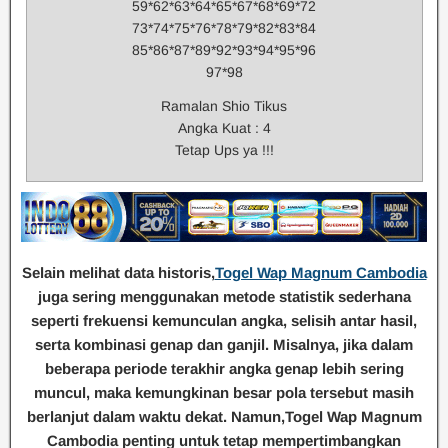
59*62*63*64*65*67*68*69*72
73*74*75*76*78*79*82*83*84
85*86*87*89*92*93*94*95*96
97*98
Ramalan Shio Tikus
Angka Kuat : 4
Tetap Ups ya !!!
Selain melihat data historis,
Togel Wap Magnum Cambodia
juga sering menggunakan metode statistik sederhana
seperti frekuensi kemunculan angka, selisih antar hasil,
serta kombinasi genap dan ganjil. Misalnya, jika dalam
beberapa periode terakhir angka genap lebih sering
muncul, maka kemungkinan besar pola tersebut masih
berlanjut dalam waktu dekat. Namun,Togel Wap Magnum
Cambodia penting untuk tetap mempertimbangkan