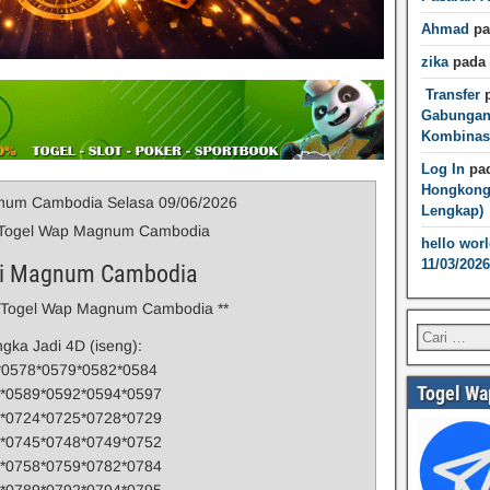
Ahmad
pa
zika
pada
️ Transfer
p
Gabungan
Kombinas
Log In
pa
Hongkong 
num Cambodia Selasa 09/06/2026
Lengkap)
 Togel Wap Magnum Cambodia
hello wor
11/03/2026
si Magnum Cambodia
itu Togel Wap Magnum Cambodia **
gka Jadi 4D (iseng):
*0578*0579*0582*0584
Togel Wa
*0589*0592*0594*0597
*0724*0725*0728*0729
*0745*0748*0749*0752
*0758*0759*0782*0784
*0789*0792*0794*0795