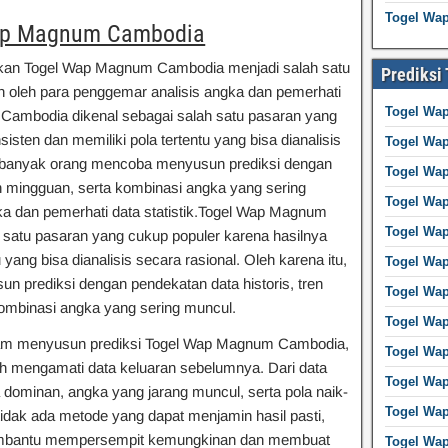
Togel Wa
ap Magnum Cambodia
dikan Togel Wap Magnum Cambodia menjadi salah satu
Prediksi
n oleh para penggemar analisis angka dan pemerhati
Togel Wap
 Cambodia dikenal sebagai salah satu pasaran yang
isten dan memiliki pola tertentu yang bisa dianalisis
Togel Wap
u, banyak orang mencoba menyusun prediksi dengan
Togel Wap
en mingguan, serta kombinasi angka yang sering
Togel Wap
a dan pemerhati data statistik.Togel Wap Magnum
Togel Wap
 satu pasaran yang cukup populer karena hasilnya
 yang bisa dianalisis secara rasional. Oleh karena itu,
Togel Wap
 prediksi dengan pendekatan data historis, tren
Togel Wap
ombinasi angka yang sering muncul.
Togel Wap
m menyusun prediksi Togel Wap Magnum Cambodia,
Togel Wap
ah mengamati data keluaran sebelumnya. Dari data
Togel Wap
a dominan, angka yang jarang muncul, serta pola naik-
Togel Wap
tidak ada metode yang dapat menjamin hasil pasti,
membantu mempersempit kemungkinan dan membuat
Togel Wap