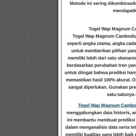
Metode ini sering dikombinasik
mendapatka
Togel Wap Magnum Ca
Togel Wap Magnum Cambodia j
seperti angka utama, angka cada
untuk memberikan pilihan yang
memiliki lebih dari satu skenar
berdasarkan perubahan tren yang 
untuk diingat bahwa prediksi han
memastikan hasil 100% akurat. Ol
sangat diperlukan. Gunakan pre
satu-satunya
Togel Wap Magnum Cambo
menggabungkan data historis, an
ini membantu membuat prediksi l
dalam menganalisis data serta tet
memiliki kualitas yang lebih ba