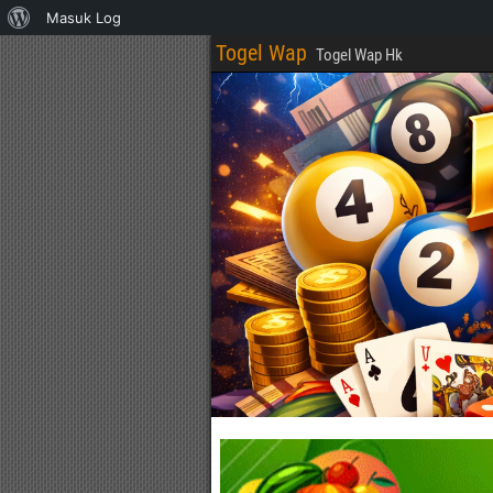
Masuk Log
Togel Wap
Togel Wap Hk