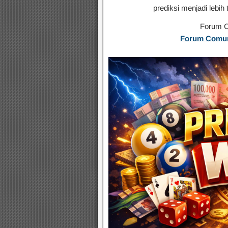
prediksi menjadi lebih 
Forum C
Forum Comun