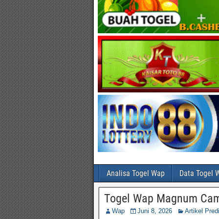
Analisa Togel Wap
Data Togel 
Togel Wap Magnum Cam
Wap
Juni 8, 2026
Artikel Pre