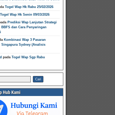
da
Togel Wap Hk Rabu 25/02/2026
Togel Wap Hk Senin 09/03/2026
ada
Prediksi Wap Lanjutan Strategi
 BBFS dan Cara Penyaringan
i
da
Kombinasi Wap 3 Pasaran
Singapura Sydney (Analisis
ld
pada
Togel Wap Sgp Rabu
p Hub Kami