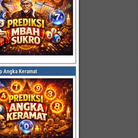
p Angka Keramat